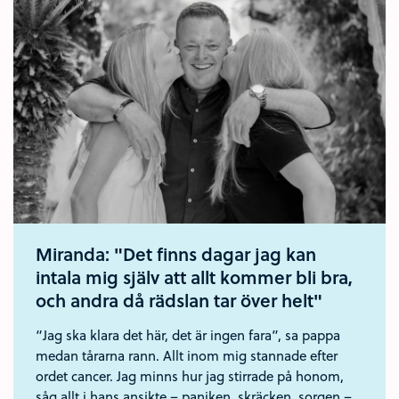
Miranda: "Det finns dagar jag kan
intala mig själv att allt kommer bli bra,
och andra då rädslan tar över helt"
“Jag ska klara det här, det är ingen fara”, sa pappa
medan tårarna rann. Allt inom mig stannade efter
ordet cancer. Jag minns hur jag stirrade på honom,
såg allt i hans ansikte – paniken, skräcken, sorgen –