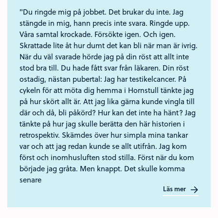
"Du ringde mig på jobbet. Det brukar du inte. Jag
stängde in mig, hann precis inte svara. Ringde upp.
Våra samtal krockade. Försökte igen. Och igen.
Skrattade lite åt hur dumt det kan bli när man är ivrig.
När du väl svarade hörde jag på din röst att allt inte
stod bra till. Du hade fått svar från läkaren. Din röst
ostadig, nästan pubertal: Jag har testikelcancer. På
cykeln för att möta dig hemma i Hornstull tänkte jag
på hur skört allt är. Att jag lika gärna kunde vingla till
där och då, bli påkörd? Hur kan det inte ha hänt? Jag
tänkte på hur jag skulle berätta den här historien i
retrospektiv. Skämdes över hur simpla mina tankar
var och att jag redan kunde se allt utifrån. Jag kom
först och inomhusluften stod stilla. Först när du kom
började jag gråta. Men knappt. Det skulle komma
senare
Läs mer