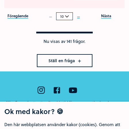
Föregående
...
...
Nästa
Nu visas av 141 frågor.
Ställ en fråga
Nära Cancer är ett nationellt webbstöd för unga som står nära någon som
har cancer eller som har dött av sjukdomen. Webbstödet drivs av Region
Ok med kakor? 🍪
Örebro län och Regionalt cancercentrum Uppsala- Örebro.
Den här webbplatsen använder kakor (cookies). Genom att