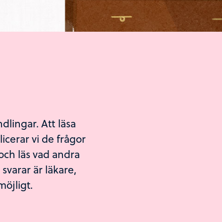
dlingar. Att läsa
icerar vi de frågor
a och läs vad andra
 svarar är läkare,
möjligt.