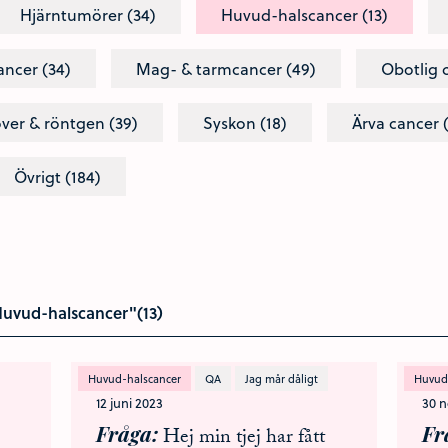
Hjärntumörer (34)
Huvud-halscancer (13)
ncer (34)
Mag- & tarmcancer (49)
Obotlig 
ver & röntgen (39)
Syskon (18)
Ärva cancer 
Övrigt (184)
Huvud-halscancer"(13)
Huvud-halscancer
QA
Jag mår dåligt
Huvud
12 juni 2023
30 
Fråga
Fr
Hej min tjej har fått