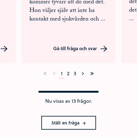
det
kommer tyvärr att dö med det.
det
Hon väljer själv att inte ha
...
kontakt med sjukvården och
...
Gå till fråga och svar
1
2
3
Nu visas av 13 frågor.
Ställ en fråga