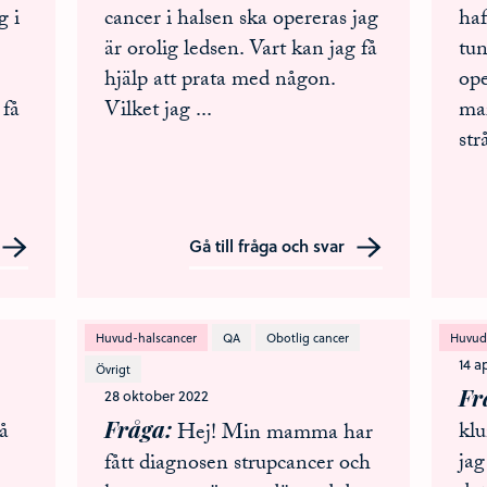
g i
cancer i halsen ska opereras jag
haf
är orolig ledsen. Vart kan jag få
tun
hjälp att prata med någon.
op
 få
Vilket jag
...
mar
str
Gå till fråga och svar
Huvud-halscancer
QA
Obotlig cancer
Huvud
14 a
Övrigt
Fr
28 oktober 2022
Fråga
på
klu
Hej! Min mamma har
jag
fått diagnosen strupcancer och