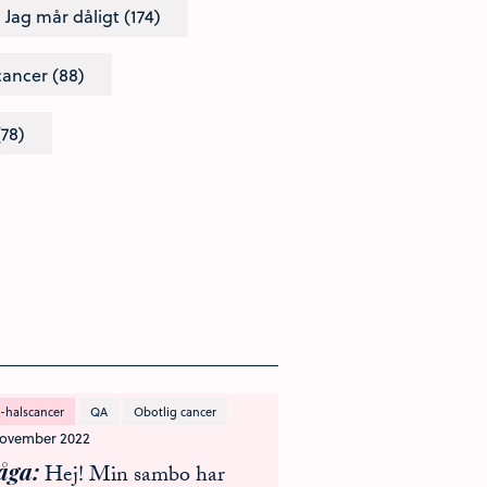
Jag mår dåligt (174)
cancer (88)
(78)
-halscancer
QA
Obotlig cancer
november 2022
åga
Hej! Min sambo har