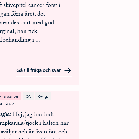
t skivepitel cancer först i
gan förra året, det
ererades bort med god
ginal, han fick
ålbehandling i
...
Gå till fråga och svar
-halscancer
QA
Övrigt
pril 2022
åga
Hej, jag har haft
mpkänsla/tjock i halsen när
 sväljer och är även öm och