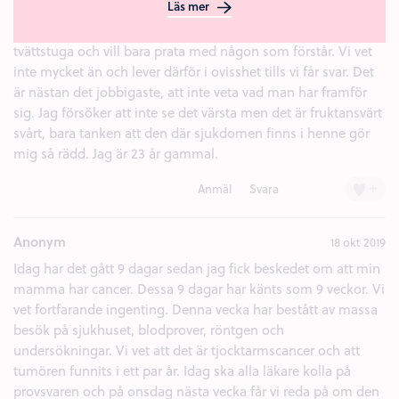
Läs mer
bryta ihop framför henne. Jag vill vara stark för henne om
hon inte orkar, men jag vet inte hur. Just nu sitter jag i vår
tvättstuga och vill bara prata med någon som förstår. Vi vet
inte mycket än och lever därför i ovisshet tills vi får svar. Det
är nästan det jobbigaste, att inte veta vad man har framför
sig. Jag försöker att inte se det värsta men det är fruktansvärt
svårt, bara tanken att den där sjukdomen finns i henne gör
mig så rädd. Jag är 23 år gammal.
+
Anmäl
Svara
Anonym
18 okt 2019
Idag har det gått 9 dagar sedan jag fick beskedet om att min
mamma har cancer. Dessa 9 dagar har känts som 9 veckor. Vi
vet fortfarande ingenting. Denna vecka har bestått av massa
besök på sjukhuset, blodprover, röntgen och
undersökningar. Vi vet att det är tjocktarmscancer och att
tumören funnits i ett par år. Idag ska alla läkare kolla på
provsvaren och på onsdag nästa vecka får vi reda på om den