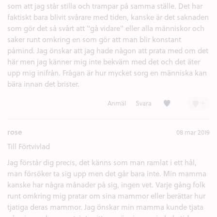
som att jag står stilla och trampar på samma ställe. Det har
faktiskt bara blivit svårare med tiden, kanske är det saknaden
som gör det så svårt att "gå vidare" eller alla människor och
saker runt omkring en som gör att man blir konstant
påmind. Jag önskar att jag hade någon att prata med om det
här men jag känner mig inte bekväm med det och det äter
upp mig inifrån. Frågan är hur mycket sorg en människa kan
bära innan det brister.
Kärlek (1)
+
Anmäl
Svara
rose
08 mar 2019
Till Förtvivlad
Jag förstår dig precis, det känns som man ramlat i ett hål,
man försöker ta sig upp men det går bara inte. Min mamma
kanske har några månader på sig, ingen vet. Varje gång folk
runt omkring mig pratar om sina mammor eller berättar hur
tjatiga deras mammor. Jag önskar min mamma kunde tjata