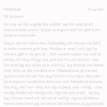
Förtvivlad
27 sep 2019
Till Janonym
För mig var det ungefär lika snabbt. Jag fick reda på att
mamma hade cancer i början av augusti och hon gick bort i
slutet av september.
Idag är det min bästa väns födelsedag och imorgon är det 2
år sedan mamma gick bort. Klockan är snart 3 och jag har
inte ens gått ur sängen än... Den senaste veckan har varit så
jobbig och idag vill jag vara glad och fira min kompis men
det enda jag kan tänka på är mamma. Jag drömde om henne
inatt, först var det mardrömmar, tillbakablickar på hennes
sjukdomstid och när hon dog framför mina ögon. Men sen
på morgonen var det fina drömmar. Hon hälsade på hemma
hos mig, satt i min säng och såg ut precis som vanligt. I sina
vanliga kläder och vanliga vikt, såg inte sjuk ut alls. Jag tog
tag i hennes hand och det var så verkligt. Jag kunde känna
hennes hand men jag var liksom lite halvvaken så jag kollade