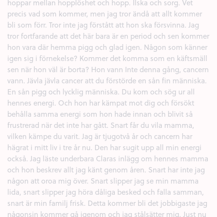
hoppar mellan hopplöshet och hopp. Ilska och sorg. Vet
precis vad som kommer, men jag tror ändå att allt kommer
bli som förr. Tror inte jag förstått att hon ska försvinna. Jag
tror fortfarande att det här bara är en period och sen kommer
hon vara där hemma pigg och glad igen. Någon som känner
igen sig i förnekelse? Kommer det komma som en käftsmäll
sen när hon väl är borta? Hon vann Inte denna gång, cancern
vann. Jävla jävla cancer att du förstörde en sån fin människa.
En sån pigg och lycklig människa. Du kom och sög ur all
hennes energi. Och hon har kämpat mot dig och försökt
behålla samma energi som hon hade innan och blivit så
frustrerad när det inte har gått. Snart får du vila mamma,
vilken kämpe du varit. Jag är tjugotvå år och cancern har
hägrat i mitt liv i tre år nu. Den har sugit upp all min energi
också. Jag läste underbara Claras inlägg om hennes mamma
och hon beskrev allt jag känt genom åren. Snart har inte jag
någon att oroa mig över. Snart slipper jag se min mamma
lida, snart slipper jag höra dåliga besked och falla samman,
snart är min familj frisk. Detta kommer bli det jobbigaste jag
någonsin kommer gå igenom och jag stålsätter mig. Just nu