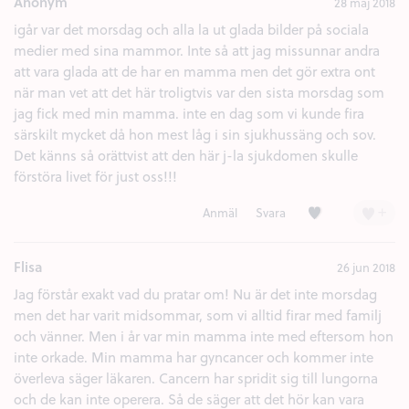
Anonym
28 maj 2018
igår var det morsdag och alla la ut glada bilder på sociala
medier med sina mammor. Inte så att jag missunnar andra
att vara glada att de har en mamma men det gör extra ont
när man vet att det här troligtvis var den sista morsdag som
jag fick med min mamma. inte en dag som vi kunde fira
särskilt mycket då hon mest låg i sin sjukhussäng och sov.
Det känns så orättvist att den här j-la sjukdomen skulle
förstöra livet för just oss!!!
Kärlek (2)
+
Anmäl
Svara
Flisa
26 jun 2018
Jag förstår exakt vad du pratar om! Nu är det inte morsdag
men det har varit midsommar, som vi alltid firar med familj
och vänner. Men i år var min mamma inte med eftersom hon
inte orkade. Min mamma har gyncancer och kommer inte
överleva säger läkaren. Cancern har spridit sig till lungorna
och de kan inte operera. Så de säger att det hör kan vara