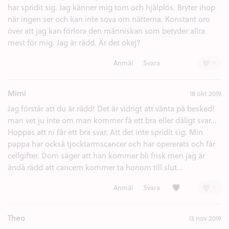
har spridit sig. Jag känner mig tom och hjälplös. Bryter ihop
när ingen ser och kan inte sova om nätterna. Konstant oro
över att jag kan förlora den människan som betyder allra
mest för mig. Jag är rädd. Är det okej?
+
Anmäl
Svara
Mimi
18 okt 2019
Jag förstår att du är rädd! Det är vidrigt att vänta på besked!
man vet ju inte om man kommer få ett bra eller dåligt svar...
Hoppas att ni får ett bra svar. Att det inte spridit sig. Min
pappa har också tjocktarmscancer och har opererats och får
cellgifter. Dom säger att han kommer bli frisk men jag är
ändå rädd att cancern kommer ta honom till slut...
Kärlek (1)
+
Anmäl
Svara
Theo
13 nov 2019