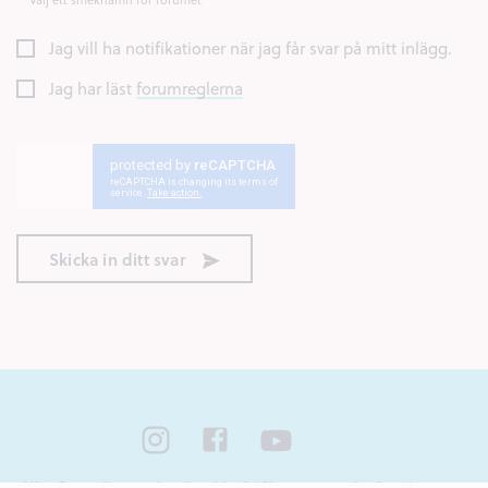
Jag vill ha notifikationer när jag får svar på mitt inlägg.
Jag har läst
forumreglerna
Skicka in ditt svar
Nära Cancer är ett nationellt webbstöd för unga som står nära någon som