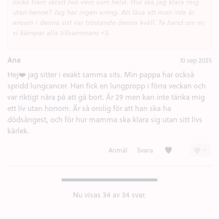
locka fram skratt hos vem som helst. Hur ska jag klara mig
utan henne? Jag har ingen aning. Att läsa att man inte är
ensam i denna sist var tröstande denna kväll. Ta hand om er,
vi kämpar alla tillsammans <3.
Ana
10 sep 2025
Hej❤️ jag sitter i exakt samma sits. Min pappa har också
spridd lungcancer. Han fick en lungpropp i förra veckan och
var riktigt nära på att gå bort. Är 29 men kan inte tänka mig
ett liv utan honom. Är så orolig för att han ska ha
dödsångest, och för hur mamma ska klara sig utan sitt livs
kärlek.
Kärlek (6)
+
Anmäl
Svara
Nu visas
34
av 34 svar.