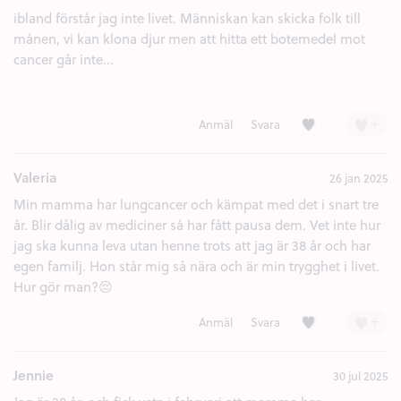
ibland förstår jag inte livet. Människan kan skicka folk till
månen, vi kan klona djur men att hitta ett botemedel mot
cancer går inte...
Kärlek (2)
+
Anmäl
Svara
Valeria
26 jan 2025
Min mamma har lungcancer och kämpat med det i snart tre
år. Blir dålig av mediciner så har fått pausa dem. Vet inte hur
jag ska kunna leva utan henne trots att jag är 38 år och har
egen familj. Hon står mig så nära och är min trygghet i livet.
Hur gör man?😔
Kärlek (2)
+
Anmäl
Svara
Jennie
30 jul 2025