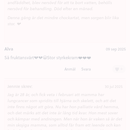
andfåddhet, blev nersövd för att ta bort vatten, behölls
nersövd för behandling. Död efter en månad.
Denna gång är det mindre chockartat, men sorgen blir lika
stor. 💔
Alva
09 sep 2025
Så fruktansvärt💔💔😭Stor styrkekram❤️❤️❤️
+
Anmäl
Svara
Jennie skrev:
30 jul 2025
Jag är 28 år, och fick veta i februari att mamma har
lungcancer som spridits till hjärna och skelett, och att det
inte finns något att göra. Nu har hon palliativ vård hemma,
och det märks att det inte är lång tid kvar. Hon mest sover
och kämpar med andningen. Men när hon är vaken så är det
min skojiga mamma, som alltid får fram ett leende och kan