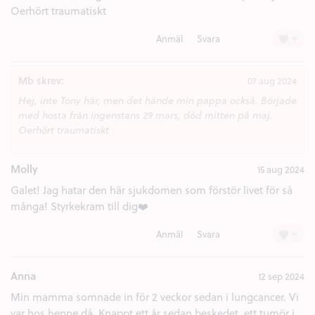
Oerhört traumatiskt
+
Anmäl
Svara
Mb skrev:
07 aug 2024
Hej, inte Tony här, men det hände min pappa också. Började
med hosta från ingenstans 29 mars, död mitten på maj.
Oerhört traumatiskt
Molly
15 aug 2024
Galet! Jag hatar den här sjukdomen som förstör livet för så
många! Styrkekram till dig❤️
+
Anmäl
Svara
Anna
12 sep 2024
Min mamma somnade in för 2 veckor sedan i lungcancer. Vi
var hos henne då. Knappt ett år sedan beskedet, ett tumör i