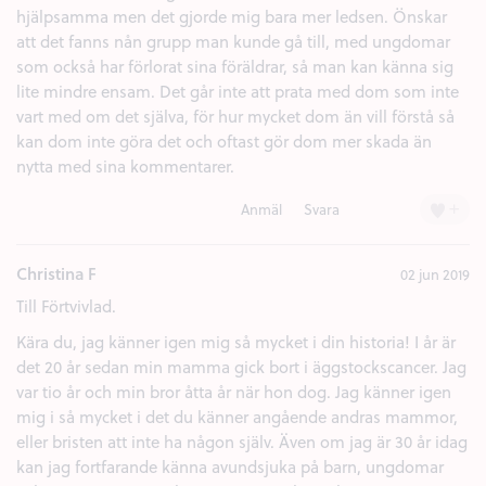
hjälpsamma men det gjorde mig bara mer ledsen. Önskar
att det fanns nån grupp man kunde gå till, med ungdomar
som också har förlorat sina föräldrar, så man kan känna sig
lite mindre ensam. Det går inte att prata med dom som inte
vart med om det själva, för hur mycket dom än vill förstå så
kan dom inte göra det och oftast gör dom mer skada än
nytta med sina kommentarer.
+
Anmäl
Svara
Christina F
02 jun 2019
Till Förtvivlad.
Kära du, jag känner igen mig så mycket i din historia! I år är
det 20 år sedan min mamma gick bort i äggstockscancer. Jag
var tio år och min bror åtta år när hon dog. Jag känner igen
mig i så mycket i det du känner angående andras mammor,
eller bristen att inte ha någon själv. Även om jag är 30 år idag
kan jag fortfarande känna avundsjuka på barn, ungdomar