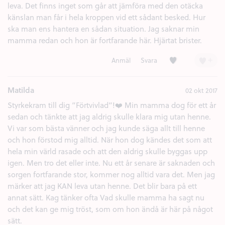
leva. Det finns inget som går att jämföra med den otäcka
känslan man får i hela kroppen vid ett sådant besked. Hur
ska man ens hantera en sådan situation. Jag saknar min
mamma redan och hon är fortfarande här. Hjärtat brister.
Kärlek (3)
+
Anmäl
Svara
Matilda
02 okt 2017
Styrkekram till dig ”Förtvivlad”!❤️ Min mamma dog för ett år
sedan och tänkte att jag aldrig skulle klara mig utan henne.
Vi var som bästa vänner och jag kunde säga allt till henne
och hon förstod mig alltid. När hon dog kändes det som att
hela min värld rasade och att den aldrig skulle byggas upp
igen. Men tro det eller inte. Nu ett år senare är saknaden och
sorgen fortfarande stor, kommer nog alltid vara det. Men jag
märker att jag KAN leva utan henne. Det blir bara på ett
annat sätt. Kag tänker ofta Vad skulle mamma ha sagt nu
och det kan ge mig tröst, som om hon ändå är här på något
sätt.