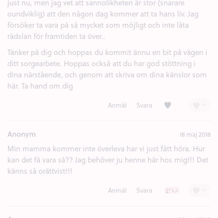
just nu, men jag vet att sannolikheten är stor (snarare
oundviklig) att den någon dag kommer att ta hans liv. Jag
försöker ta vara på så mycket som möjligt och inte låta
rädslan för framtiden ta över..
Tänker på dig och hoppas du kommit ännu en bit på vägen i
ditt sorgearbete. Hoppas också att du har god stöttning i
dina närstående, och genom att skriva om dina känslor som
här. Ta hand om dig
Kärlek (1)
+
Anmäl
Svara
Anonym
18 maj 2018
Min mamma kommer inte överleva har vi just fått höra. Hur
kan det få vara så?? Jag behöver ju henne här hos mig!!! Det
känns så orättvist!!!
Ledsen (2)
Besviken (1)
+
Anmäl
Svara