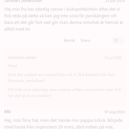
Lennart Johansson
23 jun 2024
Hej min fru har obotlig cancer i bukspottkörteln efter det vi
fick reda på detta så kan jag inte sova får panikångest vill
bara att det går fort vad gör man denna ovisshet är hemsk är
alltid med en
+
Anmäl
Svara
Janonym skrev:
29 jul 2019
Tony!
Gick det endast en månad från att ni fick besked tills han
lämnade jordelivet?
Vill inte vara okänslig men undrar vilken cancerform han fick
när det gick så snabbt?
Mb
07 aug 2024
Hej, inte Tony här, men det hände min pappa också. Började
med hosta från ingenstans 29 mars, död mitten på maj.