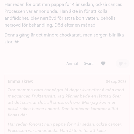
Har redan förlorat min pappa för 4 år sedan, också cancer.
Processen var annorlunda. Han åkte in för att kolla
andfåddhet, blev nersövd för att ta bort vatten, behölls
nersövd för behandling. Död efter en månad.
Denna gång är det mindre chockartat, men sorgen blir lika
stor. 💔
Kärlek (2)
+
Anmäl
Svara
Emma skrev:
04 sep 2025
Tror mamma bara har några få dagar kvar efter 6 mån med
magcancer. Fruktansvärt. Jag känner både en lättnad över
att det snart är slut, all stress och oro. Men jag kommer
också sakna henne enormt. Den tomheten kommer alltid
finnas där.
Har redan förlorat min pappa för 4 år sedan, också cancer.
Processen var annorlunda. Han åkte in för att kolla