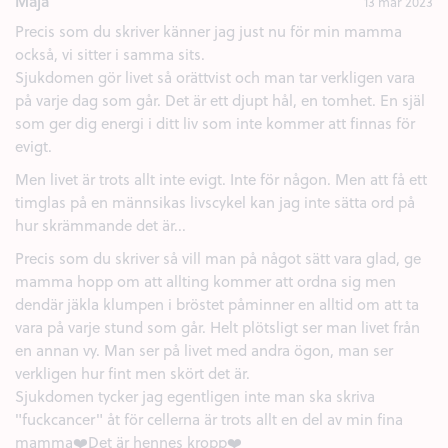
Maja
13 mar 2023
Precis som du skriver känner jag just nu för min mamma
också, vi sitter i samma sits.
Sjukdomen gör livet så orättvist och man tar verkligen vara
på varje dag som går. Det är ett djupt hål, en tomhet. En själ
som ger dig energi i ditt liv som inte kommer att finnas för
evigt.
Men livet är trots allt inte evigt. Inte för någon. Men att få ett
timglas på en männsikas livscykel kan jag inte sätta ord på
hur skrämmande det är...
Precis som du skriver så vill man på något sätt vara glad, ge
mamma hopp om att allting kommer att ordna sig men
dendär jäkla klumpen i bröstet påminner en alltid om att ta
vara på varje stund som går. Helt plötsligt ser man livet från
en annan vy. Man ser på livet med andra ögon, man ser
verkligen hur fint men skört det är.
Sjukdomen tycker jag egentligen inte man ska skriva
"fuckcancer" åt för cellerna är trots allt en del av min fina
mamma❤️Det är hennes kropp❤️