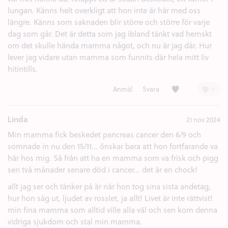
lungan. Känns helt overkligt att hon inte är här med oss
längre. Känns som saknaden blir större och större för varje
dag som går. Det är detta som jag ibland tänkt vad hemskt
om det skulle hända mamma något, och nu är jag där. Hur
lever jag vidare utan mamma som funnits där hela mitt liv
hitintills.
Kärlek (2)
+
Anmäl
Svara
Linda
21 nov 2024
Min mamma fick beskedet pancreas cancer den 6/9 och
somnade in nu den 15/11... önskar bara att hon fortfarande va
här hos mig. Så från att ha en mamma som va frisk och pigg
sen två månader senare död i cancer... det är en chock!
allt jag ser och tänker på är när hon tog sina sista andetag,
hur hon såg ut, ljudet av rosslet, ja allt! Livet är inte rättvist!
min fina mamma som alltid ville alla väl och sen kom denna
vidriga sjukdom och stal min mamma.