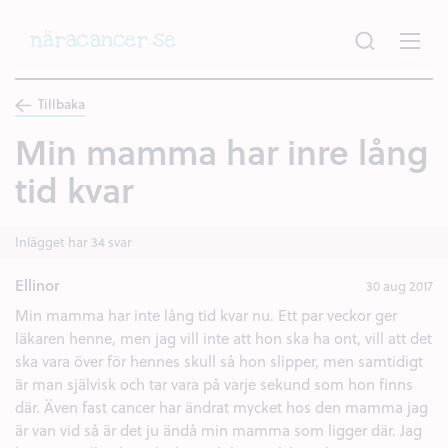
Hoppa
till
huvudinnehållet
Tillbaka
Min mamma har inre lång
tid kvar
Inlägget har 34 svar
Ellinor
30 aug 2017
Min mamma har inte lång tid kvar nu. Ett par veckor ger
läkaren henne, men jag vill inte att hon ska ha ont, vill att det
ska vara över för hennes skull så hon slipper, men samtidigt
är man självisk och tar vara på varje sekund som hon finns
där. Även fast cancer har ändrat mycket hos den mamma jag
är van vid så är det ju ändå min mamma som ligger där. Jag