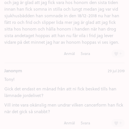
och jag är glad att jag fick vara hos honom den sista tiden
innan han fick somna in stilla och lungt medan jag var vid
sjukhusbädden han somnade in den 18/12-2018 nu har han
fått ro och frid och slipper lida mer jag är glad att jag fick
sitta hos honom och hålla honom i handen när han drog
sista andetaget hoppas att han nu får vila i frid jag lever
vidare på det minnet jag har av honom hoppas vi ses igen.
+
Anmäl
Svara
Janonym
29 jul 2019
Tony!
Gick det endast en månad från att ni fick besked tills han
lämnade jordelivet?
Vill inte vara okänslig men undrar vilken cancerform han fick
när det gick så snabbt?
+
Anmäl
Svara