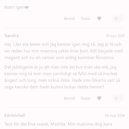
Kram igen❤️
Kärlek (3)
+
Anmäl
Svara
Sandra
07 nov 2017
Hej. Läst era texter och jag känner igen mig så. Jag är 15 och
ser redan hur min mamma sakta tinar bort. Allt började med
magont och nu en cancer som aldrig kommer försvinna.
Det jobbigaste är ju att man inte vet hur man ska må, jag
känner mig så tom men samtidigt så fylld med så mycket
ångest och sorg, men också ilska. Hade inte läkarna vart så
sega kanske dem hade kunna lyckas rädda henne?
Kärlek (3)
+
Anmäl
Svara
Förtvivlad
03 mar 2018
Tack för det fina svaret, Matilda. Min mamma dog bara