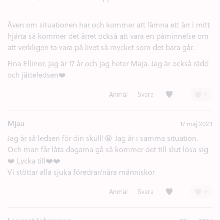
Även om situationen har och kommer att lämna ett ärr i mitt
hjärta så kommer det ärret också att vara en påminnelse om
att verkligen ta vara på livet så mycket som det bara går.
Fina Ellinor, jag är 17 år och jag heter Maja. Jag är också rädd
och jätteledsen❤️
Kärlek (4)
+
Anmäl
Svara
Mjau
17 maj 2023
Jag är så ledsen för din skull!😭 Jag är i samma situation.
Och man får låta dagarna gå så kommer det till slut lösa sig
❤️ Lycka till❤️❤️
Vi stöttar alla sjuka föredrar/nära människor
Kärlek (1)
+
Anmäl
Svara