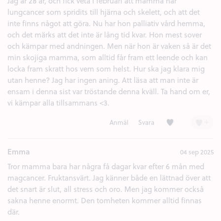
Jag är 28 år, och fick veta i februari att mamma har
lungcancer som spridits till hjärna och skelett, och att det
inte finns något att göra. Nu har hon palliativ vård hemma,
och det märks att det inte är lång tid kvar. Hon mest sover
och kämpar med andningen. Men när hon är vaken så är det
min skojiga mamma, som alltid får fram ett leende och kan
locka fram skratt hos vem som helst. Hur ska jag klara mig
utan henne? Jag har ingen aning. Att läsa att man inte är
ensam i denna sist var tröstande denna kväll. Ta hand om er,
vi kämpar alla tillsammans <3.
Kärlek (2)
+
Anmäl
Svara
Emma
04 sep 2025
Tror mamma bara har några få dagar kvar efter 6 mån med
magcancer. Fruktansvärt. Jag känner både en lättnad över att
det snart är slut, all stress och oro. Men jag kommer också
sakna henne enormt. Den tomheten kommer alltid finnas
där.