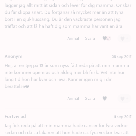
lägger jag allt mitt åt sidan och lever för dig mamma. Önskar
du får slippa snart. Du förtjänar så mycket mer än att tyna
bort i en sjukhussäng. Du är den vackraste personen jag
träffat och att få ha haft dig som mamma har varit en ära.
Kärlek (9)
Ledsen (3)
+
Anmäl
Svara
Anonym
08 sep 2017
Hej, är en tjej på 13 år som nyss fått reda på att min mamma
inte kommer opereras och aldrig mer bli frisk. Vet inte hur
lång tid hon har kvar och leva. Känner igen mig i din
berättelse❤️
Kärlek (6)
+
Anmäl
Svara
Förtvivlad
11 sep 2017
Jag fick reda på att min mamma hade cancer för fyra veckor
sedan och då sa läkaren att hon hade ca. fyra veckor kvar att