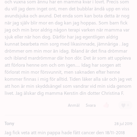
och vuxna som ännu har en mamma kvar i lovrt. Precis som
du vill jag dem inget ont, men det bubblar ändå upp en viss
avundsjuka och avund. Det enda som kan bota detta är nog
när jag själv blir mor en dag kan jag hoppas. Som barn fick
jag och min bror aldrig någon terapi varken när mamma var
sjuk eller när hon dog. Därför har jag egentligen aldrig
kunnat bearbeta min sorg med likasinnade, jämnåriga . Jag
drömmer om min mor än idag. Ibland är det fina drömmar
och ibland mardrömmar där hon dör. Det är som att uppleva
att förlora henne om och om igen.... Idag har sorgen att
förlorat min mor försvunnit, men saknaden efter henne
kommer finnas i mig för alltid. Tiden läker alla sår och jag vet
att hon är min skyddsängel som vandrar vid min sida genom
livet. Jag älskar dig mamma Kerstin din dotter Christina F.
Tummen upp (1)
+
Anmäl
Svara
Tony
28 jul 2019
Jag fick veta att min pappa hade fått cancer den 18/11-2018