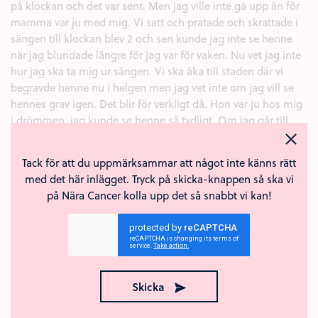
på klockan och det var sent. Men jag ville inte gå upp än för
mamma var ju med mig. Vi satt och pratade och skrattade i
sängen till klockan blev 2 och sen kunde jag inte se henne
när jag blundade längre för jag var för vaken. Nu vet jag inte
hur jag ska ta mig ur sängen. Vi ska åka till staden där vi
begravde henne nu i helgen men jag vet inte om jag vill se
hennes grav igen. Det blir för verkligt då. Hon var ju hos mig
i drömmen, jag kunde se henne så tydligt. Om jag går till
graven så kanske det suddas ut.
Kärlek (1)
Tack för att du uppmärksammar att något inte känns rätt
+
Anmäl
Svara
med det här inlägget. Tryck på skicka-knappen så ska vi
på Nära Cancer kolla upp det så snabbt vi kan!
Anonym
10 okt 2019
Igår fick jag beskedet om att min mamma har cancer. Enligt
läkarna har tumören funnits i ett par år. Jag är i chock. Inte
min mamma. Jag är helt förstörd och bryter ihop hela tiden.
Jag har tagit ledigt från jobbet för att kunna vara med henne.
Skicka
Hon försöker att inte visa det men jag ser att hon är så rädd.
Jag blir tvungen att gå iväg rätt ofta för att jag inte vågar