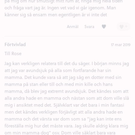
på mig om hur smutsigt mitt rum är, ringa mig hela tiden
och fråga vart jag är. Ingen vet vad vi går igenom. Man
känner sig så ensam men egentligen är vi inte det
Kärlek (2)
+
Anmäl
Svara
Förtvivlad
17 mar 2019
Till Rose
Jag kan verkligen relatera till det du säger. I början minns jag
att jag var avundsjuk på alla som fortfarande har sin
mamma. Det kunde vara så att jag såg en dotter med sin
mamma på stan eller till och med min kille och hans
mamma, då blev jag extremt avundsjuk. Det kändes som att
alla andra hade en mamma och nästan som att dom ville slå
mig i ansiktet med det. Självklart var det bara i min fantasi
men det kändes verkligen förjävligt att alla andra hade en
mamma och det värsta var dom som sa "jag kan inte ens
föreställa mig hur det måste vara. Jag skulle aldrig klara mig
om min mamma dog" osv. Dom ville såklart bara vara