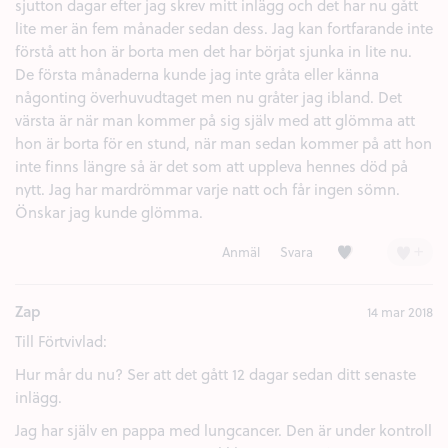
sjutton dagar efter jag skrev mitt inlägg och det har nu gått
lite mer än fem månader sedan dess. Jag kan fortfarande inte
förstå att hon är borta men det har börjat sjunka in lite nu.
De första månaderna kunde jag inte gråta eller känna
någonting överhuvudtaget men nu gråter jag ibland. Det
värsta är när man kommer på sig själv med att glömma att
hon är borta för en stund, när man sedan kommer på att hon
inte finns längre så är det som att uppleva hennes död på
nytt. Jag har mardrömmar varje natt och får ingen sömn.
Önskar jag kunde glömma.
Kärlek (2)
+
Anmäl
Svara
Zap
14 mar 2018
Till Förtvivlad:
Hur mår du nu? Ser att det gått 12 dagar sedan ditt senaste
inlägg.
Jag har själv en pappa med lungcancer. Den är under kontroll