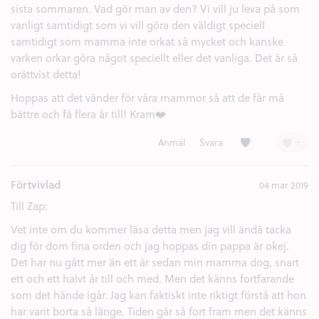
sista sommaren. Vad gör man av den? Vi vill ju leva på som
vanligt samtidigt som vi vill göra den väldigt speciell
samtidigt som mamma inte orkat så mycket och kanske
varken orkar göra något speciellt eller det vanliga. Det är så
orättvist detta!
Hoppas att det vänder för våra mammor så att de får må
bättre och få flera år till! Kram❤️
Kärlek (1)
+
Anmäl
Svara
Förtvivlad
04 mar 2019
Till Zap:
Vet inte om du kommer läsa detta men jag vill ändå tacka
dig för dom fina orden och jag hoppas din pappa är okej.
Det har nu gått mer än ett år sedan min mamma dog, snart
ett och ett halvt år till och med. Men det känns fortfarande
som det hände igår. Jag kan faktiskt inte riktigt förstå att hon
har varit borta så länge. Tiden går så fort fram men det känns