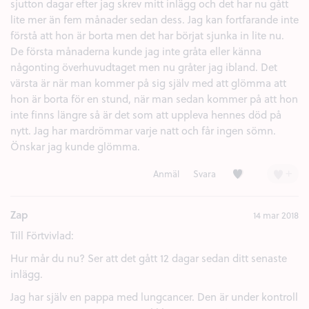
sjutton dagar efter jag skrev mitt inlägg och det har nu gått
lite mer än fem månader sedan dess. Jag kan fortfarande inte
förstå att hon är borta men det har börjat sjunka in lite nu.
De första månaderna kunde jag inte gråta eller känna
någonting överhuvudtaget men nu gråter jag ibland. Det
värsta är när man kommer på sig själv med att glömma att
hon är borta för en stund, när man sedan kommer på att hon
inte finns längre så är det som att uppleva hennes död på
nytt. Jag har mardrömmar varje natt och får ingen sömn.
Önskar jag kunde glömma.
Kärlek (2)
+
Anmäl
Svara
Zap
14 mar 2018
Till Förtvivlad:
Hur mår du nu? Ser att det gått 12 dagar sedan ditt senaste
inlägg.
Jag har själv en pappa med lungcancer. Den är under kontroll