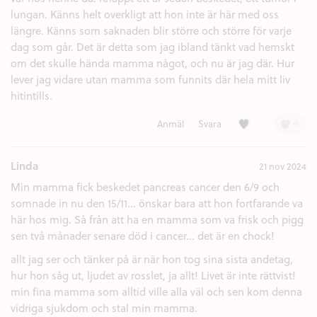
lungan. Känns helt overkligt att hon inte är här med oss
längre. Känns som saknaden blir större och större för varje
dag som går. Det är detta som jag ibland tänkt vad hemskt
om det skulle hända mamma något, och nu är jag där. Hur
lever jag vidare utan mamma som funnits där hela mitt liv
hitintills.
Kärlek (2)
+
Anmäl
Svara
Linda
21 nov 2024
Min mamma fick beskedet pancreas cancer den 6/9 och
somnade in nu den 15/11... önskar bara att hon fortfarande va
här hos mig. Så från att ha en mamma som va frisk och pigg
sen två månader senare död i cancer... det är en chock!
allt jag ser och tänker på är när hon tog sina sista andetag,
hur hon såg ut, ljudet av rosslet, ja allt! Livet är inte rättvist!
min fina mamma som alltid ville alla väl och sen kom denna
vidriga sjukdom och stal min mamma.