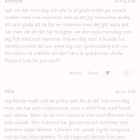
Anonym
28 maj 2018
igår var det morsdag och alla la ut glada bilder på sociala
medier med sina mammor. Inte så att jag missunnar andra
att vara glada att de har en mamma men det gör extra ont
när man vet att det här troligtvis var den sista morsdag som
jag fick med min mamma. inte en dag som vi kunde fira
särskilt mycket då hon mest låg i sin sjukhussäng och sov.
Det känns så orättvist att den här j-la sjukdomen skulle
förstöra livet för just oss!!!
Kärlek (2)
+
Anmäl
Svara
Flisa
26 jun 2018
Jag förstår exakt vad du pratar om! Nu är det inte morsdag
men det har varit midsommar, som vi alltid firar med familj
och vänner. Men i år var min mamma inte med eftersom hon
inte orkade. Min mamma har gyncancer och kommer inte
överleva säger läkaren. Cancern har spridit sig till lungorna
och de kan inte operera. Så de säger att det hör kan vara