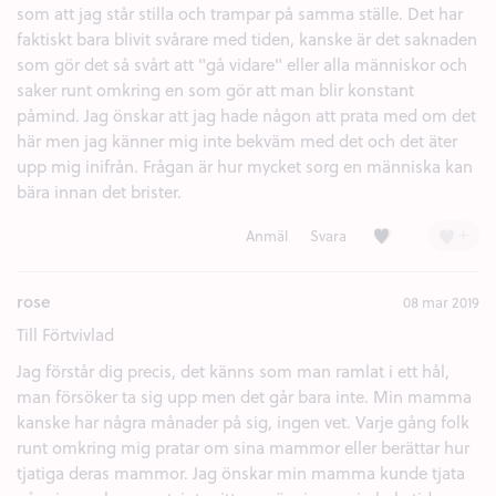
som att jag står stilla och trampar på samma ställe. Det har
faktiskt bara blivit svårare med tiden, kanske är det saknaden
som gör det så svårt att "gå vidare" eller alla människor och
saker runt omkring en som gör att man blir konstant
påmind. Jag önskar att jag hade någon att prata med om det
här men jag känner mig inte bekväm med det och det äter
upp mig inifrån. Frågan är hur mycket sorg en människa kan
bära innan det brister.
Kärlek (1)
+
Anmäl
Svara
rose
08 mar 2019
Till Förtvivlad
Jag förstår dig precis, det känns som man ramlat i ett hål,
man försöker ta sig upp men det går bara inte. Min mamma
kanske har några månader på sig, ingen vet. Varje gång folk
runt omkring mig pratar om sina mammor eller berättar hur
tjatiga deras mammor. Jag önskar min mamma kunde tjata