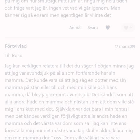
på mig om hur smutsigt mitt rum är, ringa mig hela tiden
och fråga vart jag är. Ingen vet vad vi går igenom. Man
känner sig så ensam men egentligen är vi inte det
Kärlek (2)
+
Anmäl
Svara
Förtvivlad
17 mar 2019
Till Rose
Jag kan verkligen relatera till det du säger. I början minns jag
att jag var avundsjuk på alla som fortfarande har sin
mamma. Det kunde vara så att jag såg en dotter med sin
mamma på stan eller till och med min kille och hans
mamma, då blev jag extremt avundsjuk. Det kändes som att
alla andra hade en mamma och nästan som att dom ville slå
mig i ansiktet med det. Självklart var det bara i min fantasi
men det kändes verkligen förjävligt att alla andra hade en
mamma och det värsta var dom som sa "jag kan inte ens
föreställa mig hur det måste vara. Jag skulle aldrig klara mig
om min mamma dog" osv. Dom ville såklart bara vara