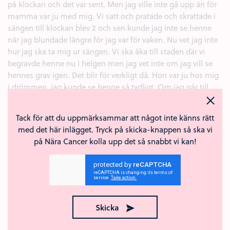
på klockan och det var sent. Men jag ville inte gå upp än för
mamma var ju med mig. Vi satt och pratade och skrattade i
sängen till klockan blev 2 och sen kunde jag inte se henne
när jag blundade längre för jag var för vaken. Nu vet jag inte
hur jag ska ta mig ur sängen. Vi ska åka till staden där vi
begravde henne nu i helgen men jag vet inte om jag vill se
hennes grav igen. Det blir för verkligt då. Hon var ju hos mig
i drömmen, jag kunde se henne så tydligt. Om jag går till
graven så kanske det suddas ut.
Kärlek (1)
Tack för att du uppmärksammar att något inte känns rätt
+
Anmäl
Svara
med det här inlägget. Tryck på skicka-knappen så ska vi
på Nära Cancer kolla upp det så snabbt vi kan!
Anonym
10 okt 2019
Igår fick jag beskedet om att min mamma har cancer. Enligt
läkarna har tumören funnits i ett par år. Jag är i chock. Inte
min mamma. Jag är helt förstörd och bryter ihop hela tiden.
Jag har tagit ledigt från jobbet för att kunna vara med henne.
Skicka
Hon försöker att inte visa det men jag ser att hon är så rädd.
Jag blir tvungen att gå iväg rätt ofta för att jag inte vågar