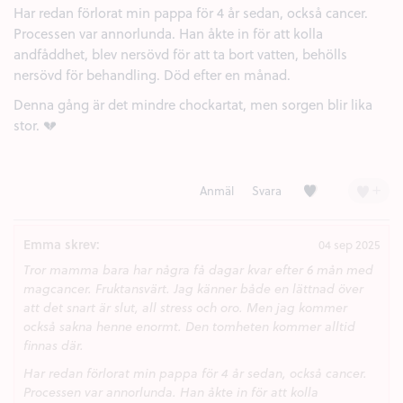
Har redan förlorat min pappa för 4 år sedan, också cancer.
Processen var annorlunda. Han åkte in för att kolla
andfåddhet, blev nersövd för att ta bort vatten, behölls
nersövd för behandling. Död efter en månad.
Denna gång är det mindre chockartat, men sorgen blir lika
stor. 💔
Kärlek (2)
+
Anmäl
Svara
Emma skrev:
04 sep 2025
Tror mamma bara har några få dagar kvar efter 6 mån med
magcancer. Fruktansvärt. Jag känner både en lättnad över
att det snart är slut, all stress och oro. Men jag kommer
också sakna henne enormt. Den tomheten kommer alltid
finnas där.
Har redan förlorat min pappa för 4 år sedan, också cancer.
Processen var annorlunda. Han åkte in för att kolla