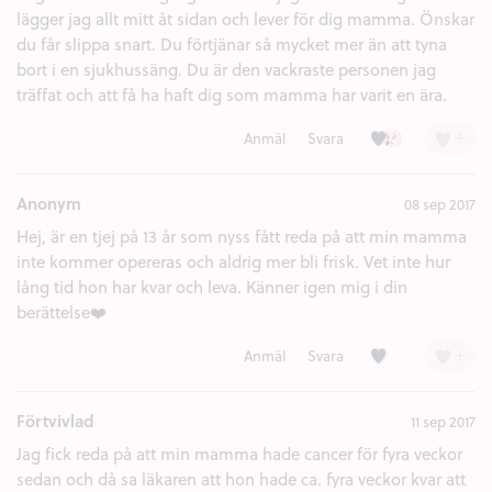
lägger jag allt mitt åt sidan och lever för dig mamma. Önskar
du får slippa snart. Du förtjänar så mycket mer än att tyna
bort i en sjukhussäng. Du är den vackraste personen jag
träffat och att få ha haft dig som mamma har varit en ära.
Kärlek (9)
Ledsen (3)
+
Anmäl
Svara
Anonym
08 sep 2017
Hej, är en tjej på 13 år som nyss fått reda på att min mamma
inte kommer opereras och aldrig mer bli frisk. Vet inte hur
lång tid hon har kvar och leva. Känner igen mig i din
berättelse❤️
Kärlek (6)
+
Anmäl
Svara
Förtvivlad
11 sep 2017
Jag fick reda på att min mamma hade cancer för fyra veckor
sedan och då sa läkaren att hon hade ca. fyra veckor kvar att