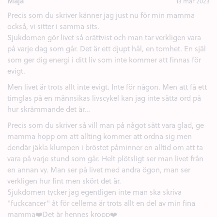
Maja
13 mar 2023
Precis som du skriver känner jag just nu för min mamma
också, vi sitter i samma sits.
Sjukdomen gör livet så orättvist och man tar verkligen vara
på varje dag som går. Det är ett djupt hål, en tomhet. En själ
som ger dig energi i ditt liv som inte kommer att finnas för
evigt.
Men livet är trots allt inte evigt. Inte för någon. Men att få ett
timglas på en männsikas livscykel kan jag inte sätta ord på
hur skrämmande det är...
Precis som du skriver så vill man på något sätt vara glad, ge
mamma hopp om att allting kommer att ordna sig men
dendär jäkla klumpen i bröstet påminner en alltid om att ta
vara på varje stund som går. Helt plötsligt ser man livet från
en annan vy. Man ser på livet med andra ögon, man ser
verkligen hur fint men skört det är.
Sjukdomen tycker jag egentligen inte man ska skriva
"fuckcancer" åt för cellerna är trots allt en del av min fina
mamma❤️Det är hennes kropp❤️