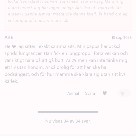
locka fram skratt hos vem som helst. Hur ska jag klara mig
utan henne? Jag har ingen aning. Att läsa att man inte är
ensam i denna sist var tröstande denna kväll. Ta hand om er,
vi kämpar alla tillsammans <3.
Ana
10 sep 2025
Hej❤️ jag sitter i exakt samma sits. Min pappa har också
spridd lungcancer. Han fick en lungpropp i förra veckan och
var riktigt nära på att gå bort. Är 29 men kan inte tänka mig
ett liv utan honom. Är så orolig för att han ska ha
dödsångest, och för hur mamma ska klara sig utan sitt livs
kärlek.
Kärlek (6)
+
Anmäl
Svara
Nu visas
34
av 34 svar.