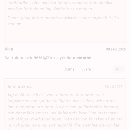
andfåddhet, blev nersövd för att ta bort vatten, behölls
nersövd för behandling. Död efter en månad.
Denna gång är det mindre chockartat, men sorgen blir lika
stor. 💔
Alva
09 sep 2025
Så fruktansvärt💔💔😭Stor styrkekram❤️❤️❤️
+
Anmäl
Svara
Jennie skrev:
30 jul 2025
Jag är 28 år, och fick veta i februari att mamma har
lungcancer som spridits till hjärna och skelett, och att det
inte finns något att göra. Nu har hon palliativ vård hemma,
och det märks att det inte är lång tid kvar. Hon mest sover
och kämpar med andningen. Men när hon är vaken så är det
min skojiga mamma, som alltid får fram ett leende och kan