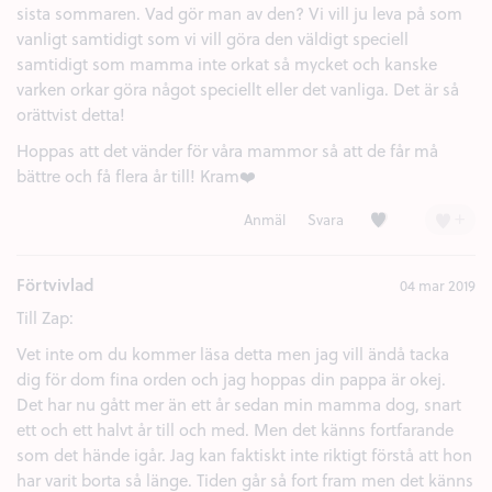
sista sommaren. Vad gör man av den? Vi vill ju leva på som
vanligt samtidigt som vi vill göra den väldigt speciell
samtidigt som mamma inte orkat så mycket och kanske
varken orkar göra något speciellt eller det vanliga. Det är så
orättvist detta!
Hoppas att det vänder för våra mammor så att de får må
bättre och få flera år till! Kram❤️
Kärlek (1)
+
Anmäl
Svara
Förtvivlad
04 mar 2019
Till Zap:
Vet inte om du kommer läsa detta men jag vill ändå tacka
dig för dom fina orden och jag hoppas din pappa är okej.
Det har nu gått mer än ett år sedan min mamma dog, snart
ett och ett halvt år till och med. Men det känns fortfarande
som det hände igår. Jag kan faktiskt inte riktigt förstå att hon
har varit borta så länge. Tiden går så fort fram men det känns