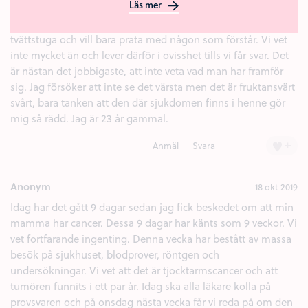
Läs mer
bryta ihop framför henne. Jag vill vara stark för henne om
hon inte orkar, men jag vet inte hur. Just nu sitter jag i vår
tvättstuga och vill bara prata med någon som förstår. Vi vet
inte mycket än och lever därför i ovisshet tills vi får svar. Det
är nästan det jobbigaste, att inte veta vad man har framför
sig. Jag försöker att inte se det värsta men det är fruktansvärt
svårt, bara tanken att den där sjukdomen finns i henne gör
mig så rädd. Jag är 23 år gammal.
+
Anmäl
Svara
Anonym
18 okt 2019
Idag har det gått 9 dagar sedan jag fick beskedet om att min
mamma har cancer. Dessa 9 dagar har känts som 9 veckor. Vi
vet fortfarande ingenting. Denna vecka har bestått av massa
besök på sjukhuset, blodprover, röntgen och
undersökningar. Vi vet att det är tjocktarmscancer och att
tumören funnits i ett par år. Idag ska alla läkare kolla på
provsvaren och på onsdag nästa vecka får vi reda på om den