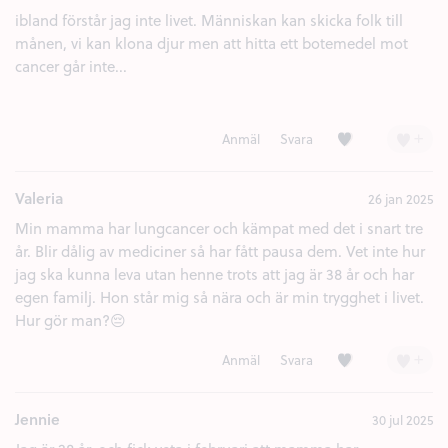
ibland förstår jag inte livet. Människan kan skicka folk till
månen, vi kan klona djur men att hitta ett botemedel mot
cancer går inte...
Kärlek (2)
+
Anmäl
Svara
Valeria
26 jan 2025
Min mamma har lungcancer och kämpat med det i snart tre
år. Blir dålig av mediciner så har fått pausa dem. Vet inte hur
jag ska kunna leva utan henne trots att jag är 38 år och har
egen familj. Hon står mig så nära och är min trygghet i livet.
Hur gör man?😔
Kärlek (2)
+
Anmäl
Svara
Jennie
30 jul 2025