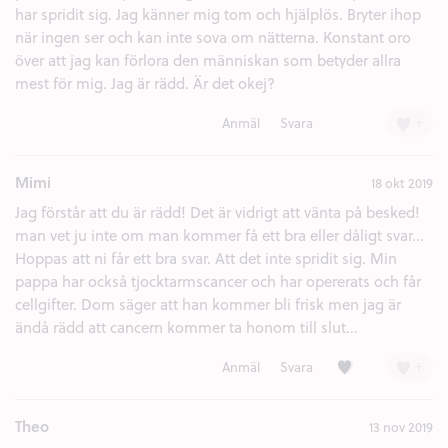
har spridit sig. Jag känner mig tom och hjälplös. Bryter ihop
när ingen ser och kan inte sova om nätterna. Konstant oro
över att jag kan förlora den människan som betyder allra
mest för mig. Jag är rädd. Är det okej?
+
Anmäl
Svara
Mimi
18 okt 2019
Jag förstår att du är rädd! Det är vidrigt att vänta på besked!
man vet ju inte om man kommer få ett bra eller dåligt svar...
Hoppas att ni får ett bra svar. Att det inte spridit sig. Min
pappa har också tjocktarmscancer och har opererats och får
cellgifter. Dom säger att han kommer bli frisk men jag är
ändå rädd att cancern kommer ta honom till slut...
Kärlek (1)
+
Anmäl
Svara
Theo
13 nov 2019