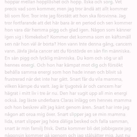
hoppar mellan hopplöshet och hopp. Ilska och sorg. Vet
precis vad som kommer, men jag tror ändå att allt kommer
bli som förr. Tror inte jag förstått att hon ska försvinna. Jag
tror fortfarande att det här bara är en period och sen kommer
hon vara där hemma pigg och glad igen. Någon som känner
igen sig i förnekelse? Kommer det komma som en käftsmäll
sen när hon väl är borta? Hon vann Inte denna gång, cancern
vann. Jävla jävla cancer att du förstörde en sån fin människa.
En sån pigg och lycklig människa. Du kom och sög ur all
hennes energi. Och hon har kämpat mot dig och försökt
behålla samma energi som hon hade innan och blivit så
frustrerad när det inte har gått. Snart får du vila mamma,
vilken kämpe du varit. Jag är tjugotvå år och cancern har
hägrat i mitt liv i tre år nu. Den har sugit upp all min energi
också. Jag läste underbara Claras inlägg om hennes mamma
och hon beskrev allt jag känt genom åren. Snart har inte jag
någon att oroa mig över. Snart slipper jag se min mamma
lida, snart slipper jag höra dåliga besked och falla samman,
snart är min familj frisk. Detta kommer bli det jobbigaste jag
någonsin kommer gå igenom och jag stålsätter mig. Just nu