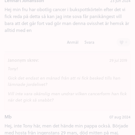
Lennart Johansson
23 jun 2024
Hej min fru har obotlig cancer i bukspottkörteln efter det vi
fick reda på detta så kan jag inte sova får panikångest vill
bara att det går fort vad gör man denna ovisshet är hemsk är
alltid med en
+
Anmäl
Svara
Janonym skrev:
29 jul 2019
Tony!
Gick det endast en månad från att ni fick besked tills han
lämnade jordelivet?
Vill inte vara okänslig men undrar vilken cancerform han fick
när det gick så snabbt?
Mb
07 aug 2024
Hej, inte Tony här, men det hände min pappa också. Började
med hosta från ingenstans 29 mars, död mitten på maj.