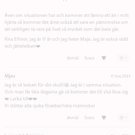
Även om situationen har och kommer att lämna ett ärr i mitt
hjärta så kommer det ärret också att vara en påminnelse om
att verkligen ta vara på livet så mycket som det bara går.
Fina Ellinor, jag är 17 år och jag heter Maja. Jag är också rädd
och jätteledsen❤️
Kärlek (4)
+
Anmäl
Svara
Mjau
17 maj 2023
Jag är så ledsen för din skull!😭 Jag är i samma situation.
Och man får låta dagarna gå så kommer det till slut lösa sig
❤️ Lycka till❤️❤️
Vi stöttar alla sjuka föredrar/nära människor
Kärlek (1)
+
Anmäl
Svara