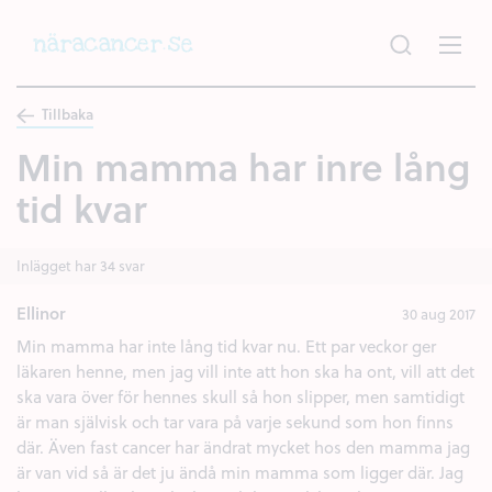
Hoppa
till
huvudinnehållet
Tillbaka
Min mamma har inre lång
tid kvar
Inlägget har 34 svar
Ellinor
30 aug 2017
Min mamma har inte lång tid kvar nu. Ett par veckor ger
läkaren henne, men jag vill inte att hon ska ha ont, vill att det
ska vara över för hennes skull så hon slipper, men samtidigt
är man självisk och tar vara på varje sekund som hon finns
där. Även fast cancer har ändrat mycket hos den mamma jag
är van vid så är det ju ändå min mamma som ligger där. Jag