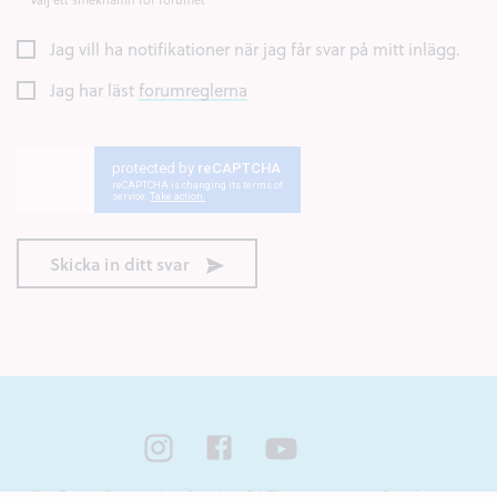
Jag vill ha notifikationer när jag får svar på mitt inlägg.
Jag har läst
forumreglerna
Skicka in ditt svar
Nära Cancer är ett nationellt webbstöd för unga som står nära någon som