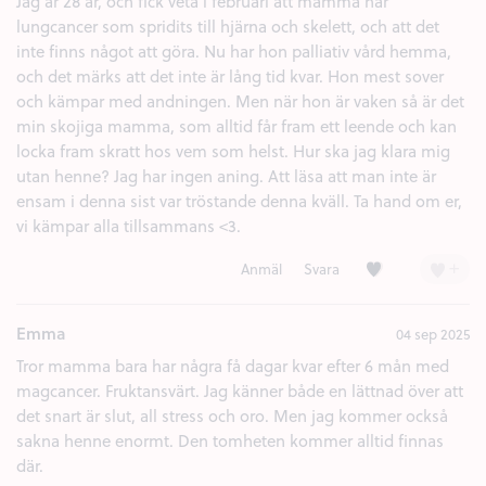
Jag är 28 år, och fick veta i februari att mamma har
lungcancer som spridits till hjärna och skelett, och att det
inte finns något att göra. Nu har hon palliativ vård hemma,
och det märks att det inte är lång tid kvar. Hon mest sover
och kämpar med andningen. Men när hon är vaken så är det
min skojiga mamma, som alltid får fram ett leende och kan
locka fram skratt hos vem som helst. Hur ska jag klara mig
utan henne? Jag har ingen aning. Att läsa att man inte är
ensam i denna sist var tröstande denna kväll. Ta hand om er,
vi kämpar alla tillsammans <3.
Kärlek (2)
+
Anmäl
Svara
Emma
04 sep 2025
Tror mamma bara har några få dagar kvar efter 6 mån med
magcancer. Fruktansvärt. Jag känner både en lättnad över att
det snart är slut, all stress och oro. Men jag kommer också
sakna henne enormt. Den tomheten kommer alltid finnas
där.