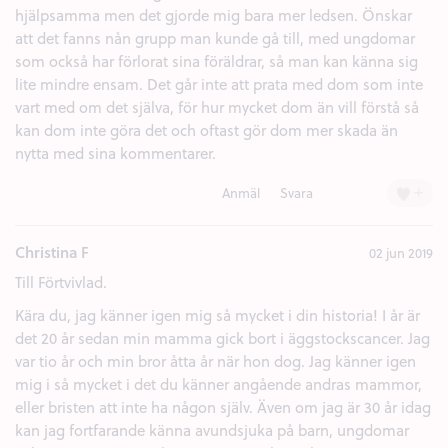
hjälpsamma men det gjorde mig bara mer ledsen. Önskar
att det fanns nån grupp man kunde gå till, med ungdomar
som också har förlorat sina föräldrar, så man kan känna sig
lite mindre ensam. Det går inte att prata med dom som inte
vart med om det själva, för hur mycket dom än vill förstå så
kan dom inte göra det och oftast gör dom mer skada än
nytta med sina kommentarer.
+
Anmäl
Svara
Christina F
02 jun 2019
Till Förtvivlad.
Kära du, jag känner igen mig så mycket i din historia! I år är
det 20 år sedan min mamma gick bort i äggstockscancer. Jag
var tio år och min bror åtta år när hon dog. Jag känner igen
mig i så mycket i det du känner angående andras mammor,
eller bristen att inte ha någon själv. Även om jag är 30 år idag
kan jag fortfarande känna avundsjuka på barn, ungdomar