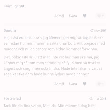
Kram igen❤️
Kärlek (3)
+
Anmäl
Svara
Sandra
07 nov 2017
Hej. Läst era texter och jag känner igen mig så. Jag är 15 och
ser redan hur min mamma sakta tinar bort. Allt började med
magont och nu en cancer som aldrig kommer försvinna.
Det jobbigaste är ju att man inte vet hur man ska må, jag
känner mig så tom men samtidigt så fylld med så mycket
ångest och sorg, men också ilska. Hade inte läkarna vart så
sega kanske dem hade kunna lyckas rädda henne?
Kärlek (3)
+
Anmäl
Svara
Förtvivlad
03 mar 2018
Tack för det fina svaret, Matilda. Min mamma dog bara