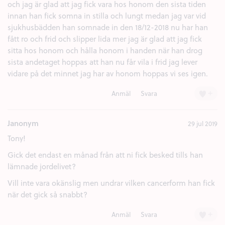
och jag är glad att jag fick vara hos honom den sista tiden
innan han fick somna in stilla och lungt medan jag var vid
sjukhusbädden han somnade in den 18/12-2018 nu har han
fått ro och frid och slipper lida mer jag är glad att jag fick
sitta hos honom och hålla honom i handen när han drog
sista andetaget hoppas att han nu får vila i frid jag lever
vidare på det minnet jag har av honom hoppas vi ses igen.
+
Anmäl
Svara
Janonym
29 jul 2019
Tony!
Gick det endast en månad från att ni fick besked tills han
lämnade jordelivet?
Vill inte vara okänslig men undrar vilken cancerform han fick
när det gick så snabbt?
+
Anmäl
Svara