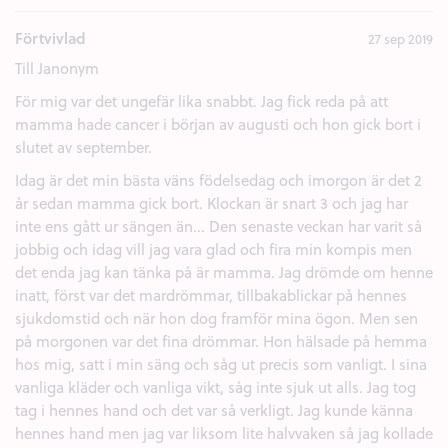
Förtvivlad
27 sep 2019
Till Janonym
För mig var det ungefär lika snabbt. Jag fick reda på att
mamma hade cancer i början av augusti och hon gick bort i
slutet av september.
Idag är det min bästa väns födelsedag och imorgon är det 2
år sedan mamma gick bort. Klockan är snart 3 och jag har
inte ens gått ur sängen än... Den senaste veckan har varit så
jobbig och idag vill jag vara glad och fira min kompis men
det enda jag kan tänka på är mamma. Jag drömde om henne
inatt, först var det mardrömmar, tillbakablickar på hennes
sjukdomstid och när hon dog framför mina ögon. Men sen
på morgonen var det fina drömmar. Hon hälsade på hemma
hos mig, satt i min säng och såg ut precis som vanligt. I sina
vanliga kläder och vanliga vikt, såg inte sjuk ut alls. Jag tog
tag i hennes hand och det var så verkligt. Jag kunde känna
hennes hand men jag var liksom lite halvvaken så jag kollade