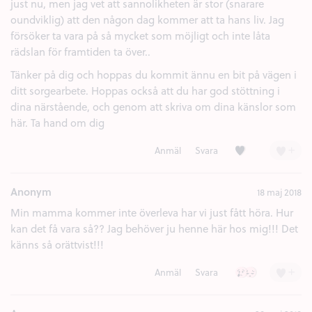
just nu, men jag vet att sannolikheten är stor (snarare
oundviklig) att den någon dag kommer att ta hans liv. Jag
försöker ta vara på så mycket som möjligt och inte låta
rädslan för framtiden ta över..
Tänker på dig och hoppas du kommit ännu en bit på vägen i
ditt sorgearbete. Hoppas också att du har god stöttning i
dina närstående, och genom att skriva om dina känslor som
här. Ta hand om dig
Kärlek (1)
+
Anmäl
Svara
Anonym
18 maj 2018
Min mamma kommer inte överleva har vi just fått höra. Hur
kan det få vara så?? Jag behöver ju henne här hos mig!!! Det
känns så orättvist!!!
Ledsen (2)
Besviken (1)
+
Anmäl
Svara