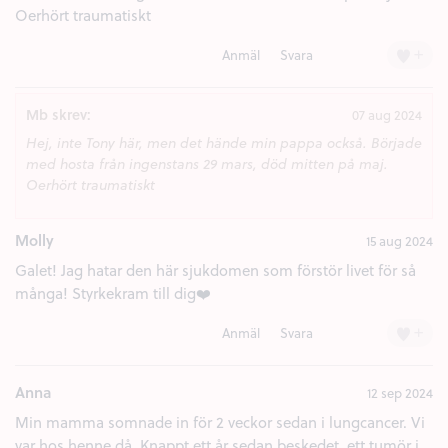
Oerhört traumatiskt
+
Anmäl
Svara
Mb skrev:
07 aug 2024
Hej, inte Tony här, men det hände min pappa också. Började
med hosta från ingenstans 29 mars, död mitten på maj.
Oerhört traumatiskt
Molly
15 aug 2024
Galet! Jag hatar den här sjukdomen som förstör livet för så
många! Styrkekram till dig❤️
+
Anmäl
Svara
Anna
12 sep 2024
Min mamma somnade in för 2 veckor sedan i lungcancer. Vi
var hos henne då. Knappt ett år sedan beskedet, ett tumör i