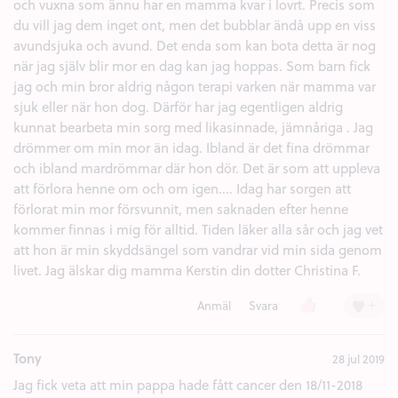
och vuxna som ännu har en mamma kvar i lovrt. Precis som
du vill jag dem inget ont, men det bubblar ändå upp en viss
avundsjuka och avund. Det enda som kan bota detta är nog
när jag själv blir mor en dag kan jag hoppas. Som barn fick
jag och min bror aldrig någon terapi varken när mamma var
sjuk eller när hon dog. Därför har jag egentligen aldrig
kunnat bearbeta min sorg med likasinnade, jämnåriga . Jag
drömmer om min mor än idag. Ibland är det fina drömmar
och ibland mardrömmar där hon dör. Det är som att uppleva
att förlora henne om och om igen.... Idag har sorgen att
förlorat min mor försvunnit, men saknaden efter henne
kommer finnas i mig för alltid. Tiden läker alla sår och jag vet
att hon är min skyddsängel som vandrar vid min sida genom
livet. Jag älskar dig mamma Kerstin din dotter Christina F.
Tummen upp (1)
+
Anmäl
Svara
Tony
28 jul 2019
Jag fick veta att min pappa hade fått cancer den 18/11-2018