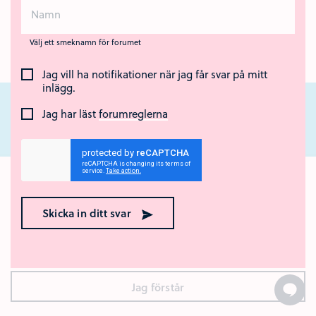
Välj ett smeknamn för forumet
Jag vill ha notifikationer när jag får svar på mitt
inlägg.
Jag har läst
forumreglerna
Nära Cancer är ett nationellt webbstöd för unga som står nära någon som
har cancer eller som har dött av sjukdomen. Webbstödet drivs av Region
Ok med kakor? 🍪
Örebro län och Regionalt cancercentrum Uppsala- Örebro.
Den här webbplatsen använder kakor (cookies). Genom att
Skicka in ditt svar
surfa vidare godkänner du att vi använder kakor.
Vad är
kakor?
Jag förstår