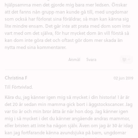
hjälpsamma men det gjorde mig bara mer ledsen. Önskar
att det fanns nån grupp man kunde gå till, med ungdomar
som också har förlorat sina föräldrar, så man kan känna sig
lite mindre ensam. Det går inte att prata med dom som inte
vart med om det själva, för hur mycket dom än vill förstå så
kan dom inte göra det och oftast gör dom mer skada än
nytta med sina kommentarer.
+
Anmäl
Svara
Christina F
02 jun 2019
Till Förtvivlad.
Kära du, jag känner igen mig så mycket i din historia! I år är
det 20 år sedan min mamma gick bort i äggstockscancer. Jag
var tio år och min bror åtta år när hon dog. Jag känner igen
mig i så mycket i det du känner angående andras mammor,
eller bristen att inte ha någon själv. Även om jag är 30 år idag
kan jag fortfarande känna avundsjuka på barn, ungdomar