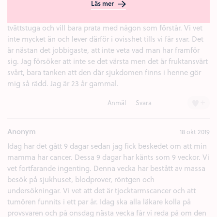
Läs mer
bryta ihop framför henne. Jag vill vara stark för henne om
hon inte orkar, men jag vet inte hur. Just nu sitter jag i vår
tvättstuga och vill bara prata med någon som förstår. Vi vet
inte mycket än och lever därför i ovisshet tills vi får svar. Det
är nästan det jobbigaste, att inte veta vad man har framför
sig. Jag försöker att inte se det värsta men det är fruktansvärt
svårt, bara tanken att den där sjukdomen finns i henne gör
mig så rädd. Jag är 23 år gammal.
+
Anmäl
Svara
Anonym
18 okt 2019
Idag har det gått 9 dagar sedan jag fick beskedet om att min
mamma har cancer. Dessa 9 dagar har känts som 9 veckor. Vi
vet fortfarande ingenting. Denna vecka har bestått av massa
besök på sjukhuset, blodprover, röntgen och
undersökningar. Vi vet att det är tjocktarmscancer och att
tumören funnits i ett par år. Idag ska alla läkare kolla på
provsvaren och på onsdag nästa vecka får vi reda på om den