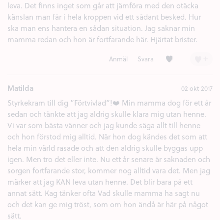
leva. Det finns inget som går att jämföra med den otäcka
känslan man får i hela kroppen vid ett sådant besked. Hur
ska man ens hantera en sådan situation. Jag saknar min
mamma redan och hon är fortfarande här. Hjärtat brister.
Kärlek (3)
+
Anmäl
Svara
Matilda
02 okt 2017
Styrkekram till dig ”Förtvivlad”!❤️ Min mamma dog för ett år
sedan och tänkte att jag aldrig skulle klara mig utan henne.
Vi var som bästa vänner och jag kunde säga allt till henne
och hon förstod mig alltid. När hon dog kändes det som att
hela min värld rasade och att den aldrig skulle byggas upp
igen. Men tro det eller inte. Nu ett år senare är saknaden och
sorgen fortfarande stor, kommer nog alltid vara det. Men jag
märker att jag KAN leva utan henne. Det blir bara på ett
annat sätt. Kag tänker ofta Vad skulle mamma ha sagt nu
och det kan ge mig tröst, som om hon ändå är här på något
sätt.