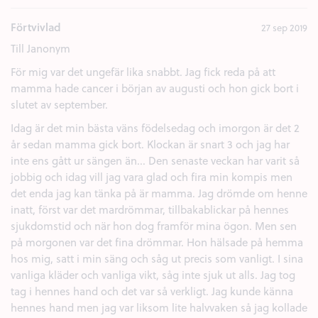
Förtvivlad
27 sep 2019
Till Janonym
För mig var det ungefär lika snabbt. Jag fick reda på att
mamma hade cancer i början av augusti och hon gick bort i
slutet av september.
Idag är det min bästa väns födelsedag och imorgon är det 2
år sedan mamma gick bort. Klockan är snart 3 och jag har
inte ens gått ur sängen än... Den senaste veckan har varit så
jobbig och idag vill jag vara glad och fira min kompis men
det enda jag kan tänka på är mamma. Jag drömde om henne
inatt, först var det mardrömmar, tillbakablickar på hennes
sjukdomstid och när hon dog framför mina ögon. Men sen
på morgonen var det fina drömmar. Hon hälsade på hemma
hos mig, satt i min säng och såg ut precis som vanligt. I sina
vanliga kläder och vanliga vikt, såg inte sjuk ut alls. Jag tog
tag i hennes hand och det var så verkligt. Jag kunde känna
hennes hand men jag var liksom lite halvvaken så jag kollade