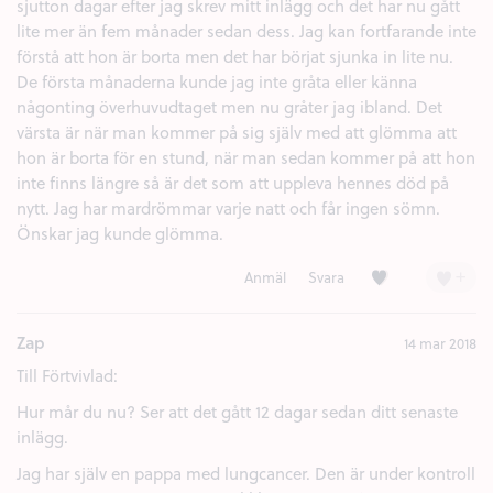
sjutton dagar efter jag skrev mitt inlägg och det har nu gått
lite mer än fem månader sedan dess. Jag kan fortfarande inte
förstå att hon är borta men det har börjat sjunka in lite nu.
De första månaderna kunde jag inte gråta eller känna
någonting överhuvudtaget men nu gråter jag ibland. Det
värsta är när man kommer på sig själv med att glömma att
hon är borta för en stund, när man sedan kommer på att hon
inte finns längre så är det som att uppleva hennes död på
nytt. Jag har mardrömmar varje natt och får ingen sömn.
Önskar jag kunde glömma.
Kärlek (2)
+
Anmäl
Svara
Zap
14 mar 2018
Till Förtvivlad:
Hur mår du nu? Ser att det gått 12 dagar sedan ditt senaste
inlägg.
Jag har själv en pappa med lungcancer. Den är under kontroll