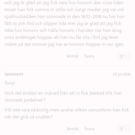
och jag är glad att jag fick vara hos honom den sista tiden
innan han fick somna in stilla och lungt medan jag var vid
sjukhusbädden han somnade in den 18/12-2018 nu har han
fått ro och frid och slipper lida mer jag är glad att jag fick
sitta hos honom och hålla honom i handen när han drog
sista andetaget hoppas att han nu får vila i frid jag lever
vidare på det minnet jag har av honom hoppas vi ses igen.
+
Anmäl
Svara
Janonym
29 jul 2019
Tony!
Gick det endast en månad från att ni fick besked tills han
lämnade jordelivet?
Vill inte vara okänslig men undrar vilken cancerform han fick
när det gick så snabbt?
+
Anmäl
Svara