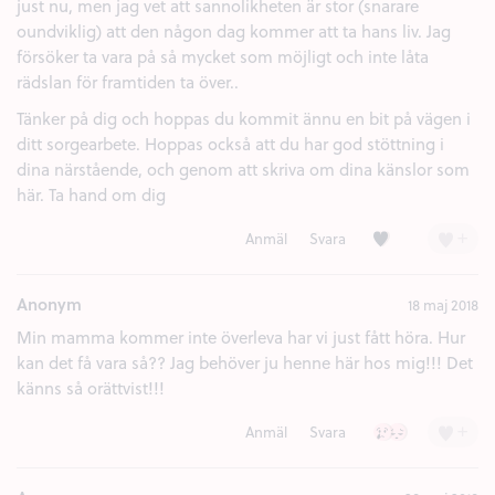
just nu, men jag vet att sannolikheten är stor (snarare
oundviklig) att den någon dag kommer att ta hans liv. Jag
försöker ta vara på så mycket som möjligt och inte låta
rädslan för framtiden ta över..
Tänker på dig och hoppas du kommit ännu en bit på vägen i
ditt sorgearbete. Hoppas också att du har god stöttning i
dina närstående, och genom att skriva om dina känslor som
här. Ta hand om dig
Kärlek (1)
+
Anmäl
Svara
Anonym
18 maj 2018
Min mamma kommer inte överleva har vi just fått höra. Hur
kan det få vara så?? Jag behöver ju henne här hos mig!!! Det
känns så orättvist!!!
Ledsen (2)
Besviken (1)
+
Anmäl
Svara