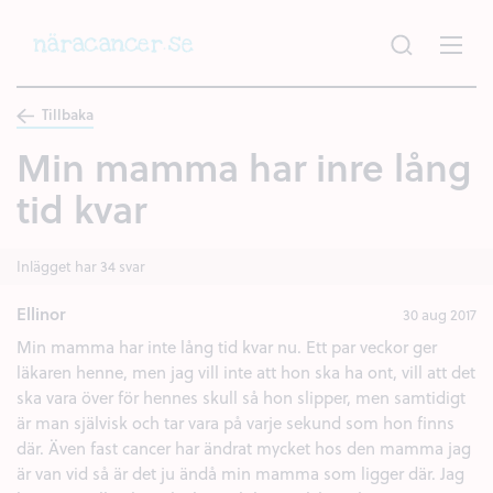
Hoppa
till
huvudinnehållet
Tillbaka
Min mamma har inre lång
tid kvar
Inlägget har 34 svar
Ellinor
30 aug 2017
Min mamma har inte lång tid kvar nu. Ett par veckor ger
läkaren henne, men jag vill inte att hon ska ha ont, vill att det
ska vara över för hennes skull så hon slipper, men samtidigt
är man självisk och tar vara på varje sekund som hon finns
där. Även fast cancer har ändrat mycket hos den mamma jag
är van vid så är det ju ändå min mamma som ligger där. Jag