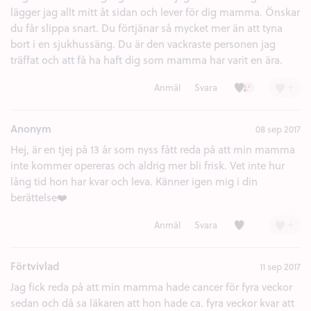
lägger jag allt mitt åt sidan och lever för dig mamma. Önskar
du får slippa snart. Du förtjänar så mycket mer än att tyna
bort i en sjukhussäng. Du är den vackraste personen jag
träffat och att få ha haft dig som mamma har varit en ära.
Kärlek (9)
Ledsen (3)
+
Anmäl
Svara
Anonym
08 sep 2017
Hej, är en tjej på 13 år som nyss fått reda på att min mamma
inte kommer opereras och aldrig mer bli frisk. Vet inte hur
lång tid hon har kvar och leva. Känner igen mig i din
berättelse❤️
Kärlek (6)
+
Anmäl
Svara
Förtvivlad
11 sep 2017
Jag fick reda på att min mamma hade cancer för fyra veckor
sedan och då sa läkaren att hon hade ca. fyra veckor kvar att