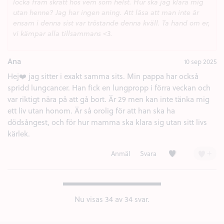
locka fram skratt hos vem som helst. Hur ska jag klara mig
utan henne? Jag har ingen aning. Att läsa att man inte är
ensam i denna sist var tröstande denna kväll. Ta hand om er,
vi kämpar alla tillsammans <3.
Ana
10 sep 2025
Hej❤️ jag sitter i exakt samma sits. Min pappa har också
spridd lungcancer. Han fick en lungpropp i förra veckan och
var riktigt nära på att gå bort. Är 29 men kan inte tänka mig
ett liv utan honom. Är så orolig för att han ska ha
dödsångest, och för hur mamma ska klara sig utan sitt livs
kärlek.
Kärlek (6)
+
Anmäl
Svara
Nu visas
34
av 34 svar.