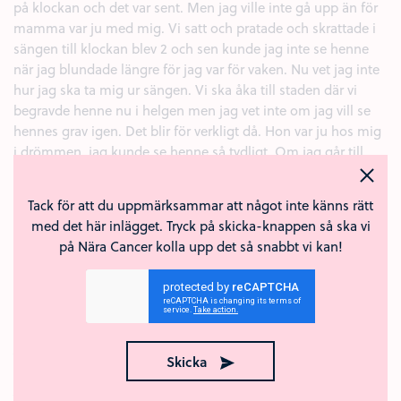
på klockan och det var sent. Men jag ville inte gå upp än för
mamma var ju med mig. Vi satt och pratade och skrattade i
sängen till klockan blev 2 och sen kunde jag inte se henne
när jag blundade längre för jag var för vaken. Nu vet jag inte
hur jag ska ta mig ur sängen. Vi ska åka till staden där vi
begravde henne nu i helgen men jag vet inte om jag vill se
hennes grav igen. Det blir för verkligt då. Hon var ju hos mig
i drömmen, jag kunde se henne så tydligt. Om jag går till
graven så kanske det suddas ut.
Kärlek (1)
Tack för att du uppmärksammar att något inte känns rätt
+
Anmäl
Svara
med det här inlägget. Tryck på skicka-knappen så ska vi
på Nära Cancer kolla upp det så snabbt vi kan!
Anonym
10 okt 2019
Igår fick jag beskedet om att min mamma har cancer. Enligt
läkarna har tumören funnits i ett par år. Jag är i chock. Inte
min mamma. Jag är helt förstörd och bryter ihop hela tiden.
Jag har tagit ledigt från jobbet för att kunna vara med henne.
Skicka
Hon försöker att inte visa det men jag ser att hon är så rädd.
Jag blir tvungen att gå iväg rätt ofta för att jag inte vågar