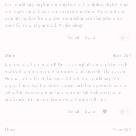
har spridit sig. Jag känner mig tom och hjälplös. Bryter ihop
när ingen ser och kan inte sova om nätterna. Konstant oro
över att jag kan förlora den människan som betyder allra
mest för mig. Jag är rädd. Är det okej?
+
Anmäl
Svara
Mimi
18 okt 2019
Jag förstår att du är rädd! Det är vidrigt att vänta på besked!
man vet ju inte om man kommer få ett bra eller dåligt svar...
Hoppas att ni får ett bra svar. Att det inte spridit sig. Min
pappa har också tjocktarmscancer och har opererats och får
cellgifter. Dom säger att han kommer bli frisk men jag är
ändå rädd att cancern kommer ta honom till slut...
Kärlek (1)
+
Anmäl
Svara
Theo
13 nov 2019