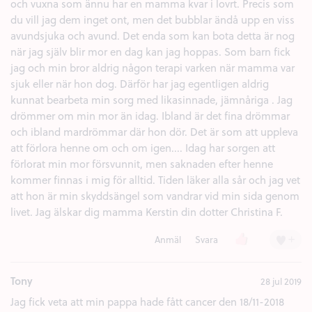
och vuxna som ännu har en mamma kvar i lovrt. Precis som
du vill jag dem inget ont, men det bubblar ändå upp en viss
avundsjuka och avund. Det enda som kan bota detta är nog
när jag själv blir mor en dag kan jag hoppas. Som barn fick
jag och min bror aldrig någon terapi varken när mamma var
sjuk eller när hon dog. Därför har jag egentligen aldrig
kunnat bearbeta min sorg med likasinnade, jämnåriga . Jag
drömmer om min mor än idag. Ibland är det fina drömmar
och ibland mardrömmar där hon dör. Det är som att uppleva
att förlora henne om och om igen.... Idag har sorgen att
förlorat min mor försvunnit, men saknaden efter henne
kommer finnas i mig för alltid. Tiden läker alla sår och jag vet
att hon är min skyddsängel som vandrar vid min sida genom
livet. Jag älskar dig mamma Kerstin din dotter Christina F.
Tummen upp (1)
+
Anmäl
Svara
Tony
28 jul 2019
Jag fick veta att min pappa hade fått cancer den 18/11-2018