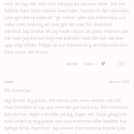
som att jag står stilla och trampar på samma ställe. Det har
faktiskt bara blivit svårare med tiden, kanske är det saknaden
som gör det så svårt att "gå vidare" eller alla människor och
saker runt omkring en som gör att man blir konstant
påmind. Jag önskar att jag hade någon att prata med om det
här men jag känner mig inte bekväm med det och det äter
upp mig inifrån. Frågan är hur mycket sorg en människa kan
bära innan det brister.
Kärlek (1)
+
Anmäl
Svara
rose
08 mar 2019
Till Förtvivlad
Jag förstår dig precis, det känns som man ramlat i ett hål,
man försöker ta sig upp men det går bara inte. Min mamma
kanske har några månader på sig, ingen vet. Varje gång folk
runt omkring mig pratar om sina mammor eller berättar hur
tjatiga deras mammor. Jag önskar min mamma kunde tjata