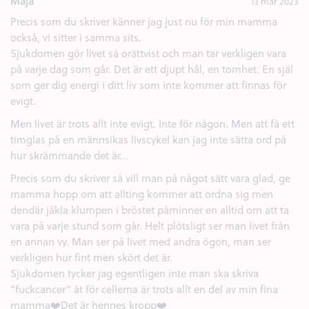
Maja
13 mar 2023
Precis som du skriver känner jag just nu för min mamma
också, vi sitter i samma sits.
Sjukdomen gör livet så orättvist och man tar verkligen vara
på varje dag som går. Det är ett djupt hål, en tomhet. En själ
som ger dig energi i ditt liv som inte kommer att finnas för
evigt.
Men livet är trots allt inte evigt. Inte för någon. Men att få ett
timglas på en männsikas livscykel kan jag inte sätta ord på
hur skrämmande det är...
Precis som du skriver så vill man på något sätt vara glad, ge
mamma hopp om att allting kommer att ordna sig men
dendär jäkla klumpen i bröstet påminner en alltid om att ta
vara på varje stund som går. Helt plötsligt ser man livet från
en annan vy. Man ser på livet med andra ögon, man ser
verkligen hur fint men skört det är.
Sjukdomen tycker jag egentligen inte man ska skriva
"fuckcancer" åt för cellerna är trots allt en del av min fina
mamma❤️Det är hennes kropp❤️