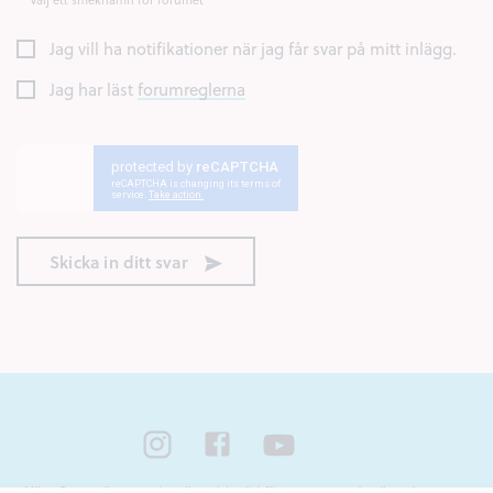
Jag vill ha notifikationer när jag får svar på mitt inlägg.
Jag har läst
forumreglerna
Skicka in ditt svar
Nära Cancer är ett nationellt webbstöd för unga som står nära någon som