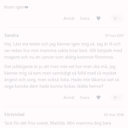
Kram igen❤️
Kärlek (3)
+
Anmäl
Svara
Sandra
07 nov 2017
Hej. Läst era texter och jag känner igen mig så. Jag är 15 och
ser redan hur min mamma sakta tinar bort. Allt började med
magont och nu en cancer som aldrig kommer försvinna.
Det jobbigaste är ju att man inte vet hur man ska må, jag
känner mig så tom men samtidigt så fylld med så mycket
ångest och sorg, men också ilska. Hade inte läkarna vart så
sega kanske dem hade kunna lyckas rädda henne?
Kärlek (3)
+
Anmäl
Svara
Förtvivlad
03 mar 2018
Tack för det fina svaret, Matilda. Min mamma dog bara