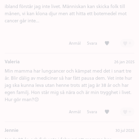
ibland förstår jag inte livet. Människan kan skicka folk till
månen, vi kan klona djur men att hitta ett botemedel mot
cancer går inte...
Kärlek (2)
+
Anmäl
Svara
Valeria
26 jan 2025
Min mamma har lungcancer och kämpat med det i snart tre
år. Blir dålig av mediciner så har fått pausa dem. Vet inte hur
jag ska kunna leva utan henne trots att jag är 38 år och har
egen familj. Hon står mig så nära och är min trygghet i livet.
Hur gör man?😔
Kärlek (2)
+
Anmäl
Svara
Jennie
30 jul 2025