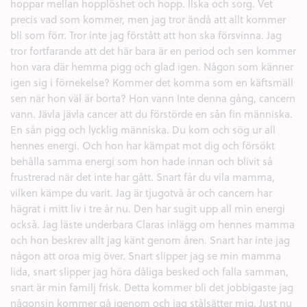
hoppar mellan hopplöshet och hopp. Ilska och sorg. Vet
precis vad som kommer, men jag tror ändå att allt kommer
bli som förr. Tror inte jag förstått att hon ska försvinna. Jag
tror fortfarande att det här bara är en period och sen kommer
hon vara där hemma pigg och glad igen. Någon som känner
igen sig i förnekelse? Kommer det komma som en käftsmäll
sen när hon väl är borta? Hon vann Inte denna gång, cancern
vann. Jävla jävla cancer att du förstörde en sån fin människa.
En sån pigg och lycklig människa. Du kom och sög ur all
hennes energi. Och hon har kämpat mot dig och försökt
behålla samma energi som hon hade innan och blivit så
frustrerad när det inte har gått. Snart får du vila mamma,
vilken kämpe du varit. Jag är tjugotvå år och cancern har
hägrat i mitt liv i tre år nu. Den har sugit upp all min energi
också. Jag läste underbara Claras inlägg om hennes mamma
och hon beskrev allt jag känt genom åren. Snart har inte jag
någon att oroa mig över. Snart slipper jag se min mamma
lida, snart slipper jag höra dåliga besked och falla samman,
snart är min familj frisk. Detta kommer bli det jobbigaste jag
någonsin kommer gå igenom och jag stålsätter mig. Just nu