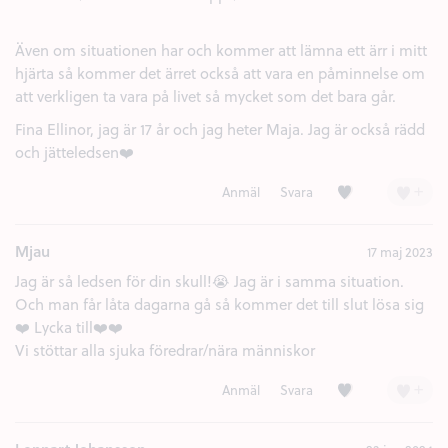
Även om situationen har och kommer att lämna ett ärr i mitt
hjärta så kommer det ärret också att vara en påminnelse om
att verkligen ta vara på livet så mycket som det bara går.
Fina Ellinor, jag är 17 år och jag heter Maja. Jag är också rädd
och jätteledsen❤️
Kärlek (4)
+
Anmäl
Svara
Mjau
17 maj 2023
Jag är så ledsen för din skull!😭 Jag är i samma situation.
Och man får låta dagarna gå så kommer det till slut lösa sig
❤️ Lycka till❤️❤️
Vi stöttar alla sjuka föredrar/nära människor
Kärlek (1)
+
Anmäl
Svara