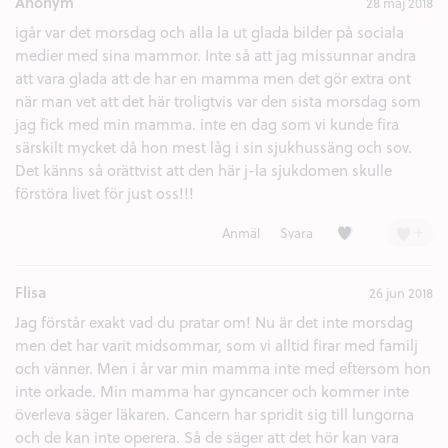
Anonym
28 maj 2018
igår var det morsdag och alla la ut glada bilder på sociala
medier med sina mammor. Inte så att jag missunnar andra
att vara glada att de har en mamma men det gör extra ont
när man vet att det här troligtvis var den sista morsdag som
jag fick med min mamma. inte en dag som vi kunde fira
särskilt mycket då hon mest låg i sin sjukhussäng och sov.
Det känns så orättvist att den här j-la sjukdomen skulle
förstöra livet för just oss!!!
Kärlek (2)
+
Anmäl
Svara
Flisa
26 jun 2018
Jag förstår exakt vad du pratar om! Nu är det inte morsdag
men det har varit midsommar, som vi alltid firar med familj
och vänner. Men i år var min mamma inte med eftersom hon
inte orkade. Min mamma har gyncancer och kommer inte
överleva säger läkaren. Cancern har spridit sig till lungorna
och de kan inte operera. Så de säger att det hör kan vara