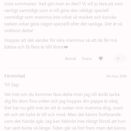
sista sommaren. Vad gör man av den? Vi vill ju leva på som
vanligt samtidigt som vi vill göra den väldigt speciell
samtidigt som mamma inte orkat så mycket och kanske
varken orkar göra något speciellt eller det vanliga. Det är så
orättvist detta!
Hoppas att det vänder för våra mammor så att de får må
bättre och få flera år till! Kram❤️
Kärlek (1)
+
Anmäl
Svara
Förtvivlad
04 mar 2019
Till Zap:
Vet inte om du kommer läsa detta men jag vill ändå tacka
dig för dom fina orden och jag hoppas din pappa är okej.
Det har nu gått mer än ett år sedan min mamma dog, snart
ett och ett halvt år till och med. Men det känns fortfarande
som det hände igår. Jag kan faktiskt inte riktigt förstå att hon
har varit borta så länge. Tiden går så fort fram men det känns