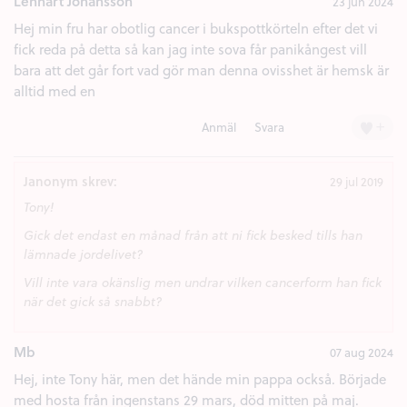
Lennart Johansson
23 jun 2024
Hej min fru har obotlig cancer i bukspottkörteln efter det vi
fick reda på detta så kan jag inte sova får panikångest vill
bara att det går fort vad gör man denna ovisshet är hemsk är
alltid med en
+
Anmäl
Svara
Janonym skrev:
29 jul 2019
Tony!
Gick det endast en månad från att ni fick besked tills han
lämnade jordelivet?
Vill inte vara okänslig men undrar vilken cancerform han fick
när det gick så snabbt?
Mb
07 aug 2024
Hej, inte Tony här, men det hände min pappa också. Började
med hosta från ingenstans 29 mars, död mitten på maj.