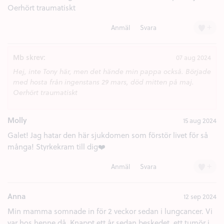
Oerhört traumatiskt
+
Anmäl
Svara
Mb skrev:
07 aug 2024
Hej, inte Tony här, men det hände min pappa också. Började
med hosta från ingenstans 29 mars, död mitten på maj.
Oerhört traumatiskt
Molly
15 aug 2024
Galet! Jag hatar den här sjukdomen som förstör livet för så
många! Styrkekram till dig❤️
+
Anmäl
Svara
Anna
12 sep 2024
Min mamma somnade in för 2 veckor sedan i lungcancer. Vi
var hos henne då. Knappt ett år sedan beskedet, ett tumör i