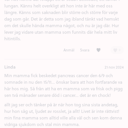
lungan. Känns helt overkligt att hon inte är här med oss
längre. Känns som saknaden blir större och större för varje
dag som går. Det är detta som jag ibland tänkt vad hemskt
om det skulle hända mamma något, och nu är jag där. Hur
lever jag vidare utan mamma som funnits där hela mitt liv
hitintills.
Kärlek (2)
+
Anmäl
Svara
Linda
21 nov 2024
Min mamma fick beskedet pancreas cancer den 6/9 och
somnade in nu den 15/11... önskar bara att hon fortfarande va
här hos mig. Så från att ha en mamma som va frisk och pigg
sen två månader senare död i cancer... det är en chock!
allt jag ser och tänker på är när hon tog sina sista andetag,
hur hon såg ut, ljudet av rosslet, ja allt! Livet är inte rättvist!
min fina mamma som alltid ville alla väl och sen kom denna
vidriga sjukdom och stal min mamma.