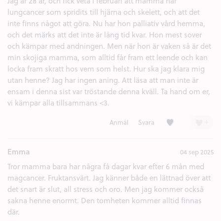
Jag är 28 år, och fick veta i februari att mamma har
lungcancer som spridits till hjärna och skelett, och att det
inte finns något att göra. Nu har hon palliativ vård hemma,
och det märks att det inte är lång tid kvar. Hon mest sover
och kämpar med andningen. Men när hon är vaken så är det
min skojiga mamma, som alltid får fram ett leende och kan
locka fram skratt hos vem som helst. Hur ska jag klara mig
utan henne? Jag har ingen aning. Att läsa att man inte är
ensam i denna sist var tröstande denna kväll. Ta hand om er,
vi kämpar alla tillsammans <3.
Kärlek (2)
+
Anmäl
Svara
Emma
04 sep 2025
Tror mamma bara har några få dagar kvar efter 6 mån med
magcancer. Fruktansvärt. Jag känner både en lättnad över att
det snart är slut, all stress och oro. Men jag kommer också
sakna henne enormt. Den tomheten kommer alltid finnas
där.