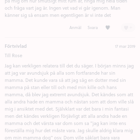
på mig om hur smutsigt mitt rum är, ringa mig hela tiden
och fråga vart jag är. Ingen vet vad vi går igenom. Man
känner sig så ensam men egentligen är vi inte det
Kärlek (2)
+
Anmäl
Svara
Förtvivlad
17 mar 2019
Till Rose
Jag kan verkligen relatera till det du säger. I början minns jag
att jag var avundsjuk på alla som fortfarande har sin
mamma. Det kunde vara så att jag såg en dotter med sin
mamma på stan eller till och med min kille och hans
mamma, då blev jag extremt avundsjuk. Det kändes som att
alla andra hade en mamma och nästan som att dom ville slå
mig i ansiktet med det. Självklart var det bara i min fantasi
men det kändes verkligen förjävligt att alla andra hade en
mamma och det värsta var dom som sa "jag kan inte ens
föreställa mig hur det måste vara. Jag skulle aldrig klara mig
om min mamma dog" osv. Dom ville såklart bara vara