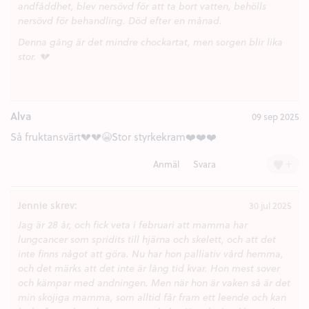
andfåddhet, blev nersövd för att ta bort vatten, behölls
nersövd för behandling. Död efter en månad.
Denna gång är det mindre chockartat, men sorgen blir lika
stor. 💔
Alva
09 sep 2025
Så fruktansvärt💔💔😭Stor styrkekram❤️❤️❤️
+
Anmäl
Svara
Jennie skrev:
30 jul 2025
Jag är 28 år, och fick veta i februari att mamma har
lungcancer som spridits till hjärna och skelett, och att det
inte finns något att göra. Nu har hon palliativ vård hemma,
och det märks att det inte är lång tid kvar. Hon mest sover
och kämpar med andningen. Men när hon är vaken så är det
min skojiga mamma, som alltid får fram ett leende och kan