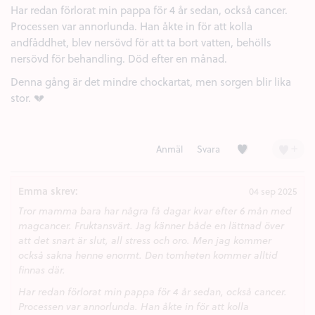
Har redan förlorat min pappa för 4 år sedan, också cancer.
Processen var annorlunda. Han åkte in för att kolla
andfåddhet, blev nersövd för att ta bort vatten, behölls
nersövd för behandling. Död efter en månad.
Denna gång är det mindre chockartat, men sorgen blir lika
stor. 💔
Kärlek (2)
+
Anmäl
Svara
Emma skrev:
04 sep 2025
Tror mamma bara har några få dagar kvar efter 6 mån med
magcancer. Fruktansvärt. Jag känner både en lättnad över
att det snart är slut, all stress och oro. Men jag kommer
också sakna henne enormt. Den tomheten kommer alltid
finnas där.
Har redan förlorat min pappa för 4 år sedan, också cancer.
Processen var annorlunda. Han åkte in för att kolla