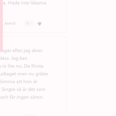
ska. Hade inte läkarna
+
Kärlek (3)
Anmäl
agar efter jag skrev
dess. Jag kan
 in lite nu. De första
udtaget men nu gråter
glömma att hon är
 längre så är det som
 och får ingen sömn.