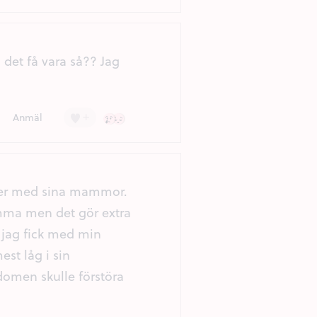
det få vara så?? Jag
+
Ledsen (2)
Besviken (1)
Anmäl
dier med sina mammor.
amma men det gör extra
m jag fick med min
st låg i sin
kdomen skulle förstöra