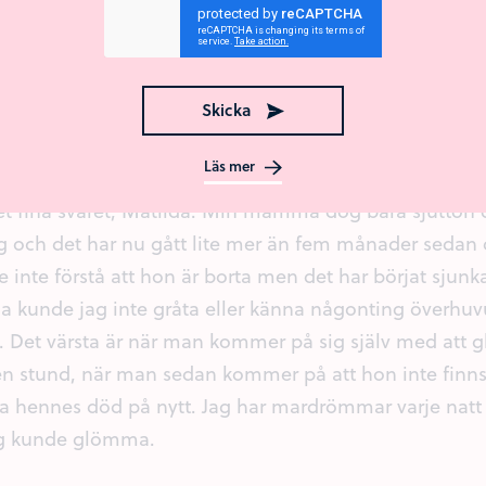
så fylld med så mycket ångest och sorg, men också il
ega kanske dem hade kunna lyckas rädda henne?
Svara
Skicka
Läs mer
et fina svaret, Matilda. Min mamma dog bara sjutton d
gg och det har nu gått lite mer än fem månader sedan 
e inte förstå att hon är borta men det har börjat sjunka
 kunde jag inte gråta eller känna någonting överhuv
d. Det värsta är när man kommer på sig själv med att 
 en stund, när man sedan kommer på att hon inte finns
va hennes död på nytt. Jag har mardrömmar varje natt
ag kunde glömma.