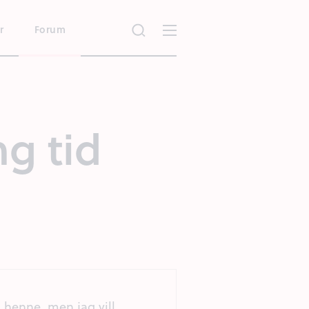
r
Forum
g tid
 henne, men jag vill