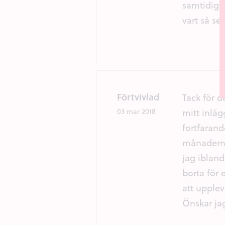
samtidigt 
vart så s
Förtvivlad
Tack för d
mitt inlä
03 mar 2018
fortfarand
månaderna
jag iblan
borta för
att upple
Önskar j