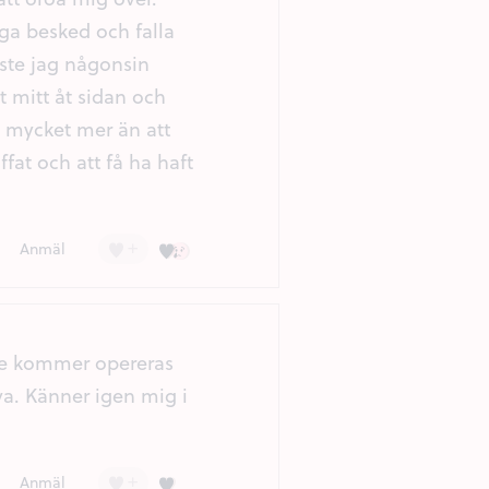
iga besked och falla
aste jag någonsin
t mitt åt sidan och
å mycket mer än att
fat och att få ha haft
+
Kärlek (9)
Ledsen (3)
Anmäl
nte kommer opereras
eva. Känner igen mig i
+
Kärlek (6)
Anmäl