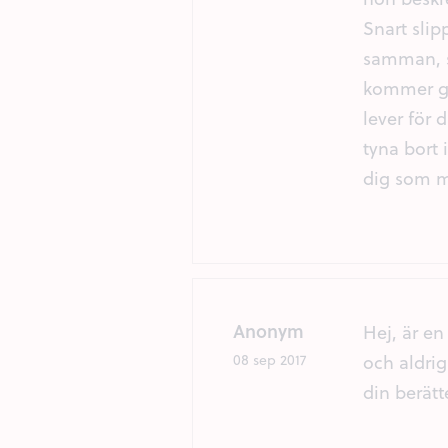
Snart slip
samman, sn
kommer gå 
lever för 
tyna bort 
dig som m
Anonym
Hej, är e
och aldrig
08 sep 2017
din berätt