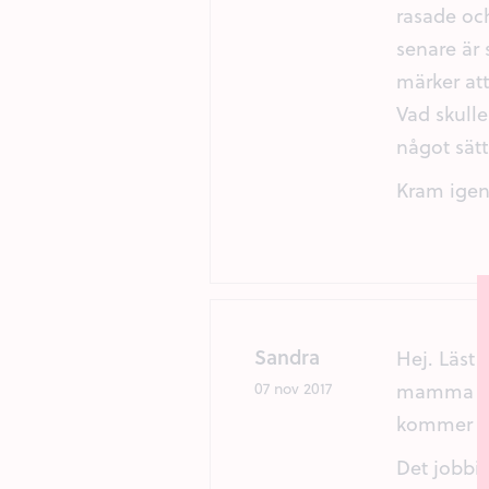
rasade och
senare är
märker att
Vad skull
något sätt
Kram ige
Sandra
Hej. Läst 
mamma sak
07 nov 2017
kommer fö
Det jobbi