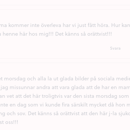
 kommer inte överleva har vi just fått höra. Hur kan 
 henne här hos mig!!! Det känns så orättvist!!!
Svara
det morsdag och alla la ut glada bilder på sociala me
tt jag missunnar andra att vara glada att de har en m
n vet att det här troligtvis var den sista morsdag so
te en dag som vi kunde fira särskilt mycket då hon me
g och sov. Det känns så orättvist att den här j-la sju
st oss!!!