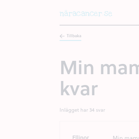
Hoppa
till
huvudinnehållet
Tillbaka
Min mamm
kvar
Inlägget har 34 svar
Ellinor
Min mamma 