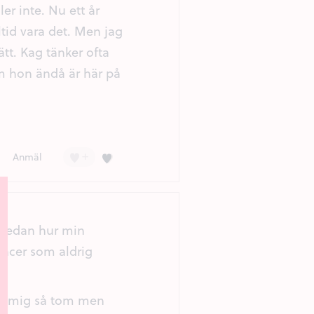
er inte. Nu ett år
tid vara det. Men jag
ätt. Kag tänker ofta
m hon ändå är här på
+
Kärlek (3)
Anmäl
r redan hur min
ncer som aldrig
ner mig så tom men