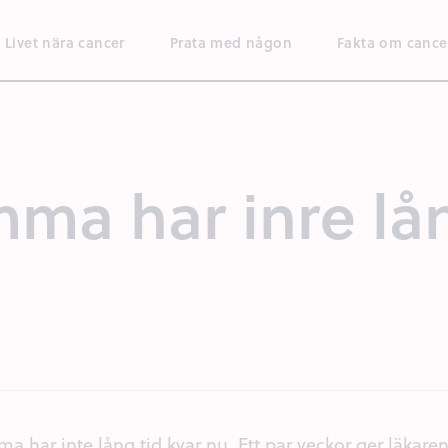
Livet nära cancer
Prata med någon
Fakta om cance
a har inre lån
har inte lång tid kvar nu. Ett par veckor ger läkaren