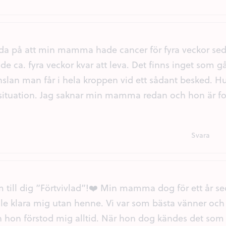
reda på att min mamma hade cancer för fyra veckor se
de ca. fyra veckor kvar att leva. Det finns inget som 
nslan man får i hela kroppen vid ett sådant besked. H
situation. Jag saknar min mamma redan och hon är for
Svara
 till dig ”Förtvivlad”!❤️ Min mamma dog för ett år se
lle klara mig utan henne. Vi var som bästa vänner och j
 hon förstod mig alltid. När hon dog kändes det som 