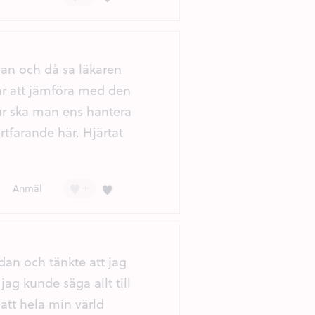
dan och då sa läkaren
går att jämföra med den
ur ska man ens hantera
tfarande här. Hjärtat
+
Kärlek (3)
Anmäl
dan och tänkte att jag
ag kunde säga allt till
att hela min värld