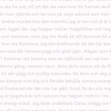
on ska ha ont, vill att det ska vara över för hennes skul
är man självisk och tar vara på varje sekund som hon f
r ändrat mycket hos den mamma jag är van vid så är 
 ligger där. Jag hoppar mellan hopplöshet och hopp.
 som kommer, men jag tror ändå att allt kommer bli so
tt hon ska försvinna. Jag tror fortfarande att det här b
n vara där hemma pigg och glad igen. Någon som kä
e? Kommer det komma som en käftsmäll sen när hon v
denna gång, cancern vann. Jävla jävla cancer att du fö
 En sån pigg och lycklig människa. Du kom och sög ur
ar kämpat mot dig och försökt behålla samma energ
 så frustrerad när det inte har gått. Snart får du vila
Jag är tjugotvå år och cancern har hägrat i mitt liv i tre
in energi också. Jag läste underbara Claras inlägg
v allt jag känt genom åren. Snart har inte jag någon 