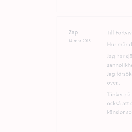
Zap
Till Förtvi
14 mar 2018
Hur mår du
Jag har sj
sannolikhe
Jag försök
över..
Tänker på
också att 
känslor s