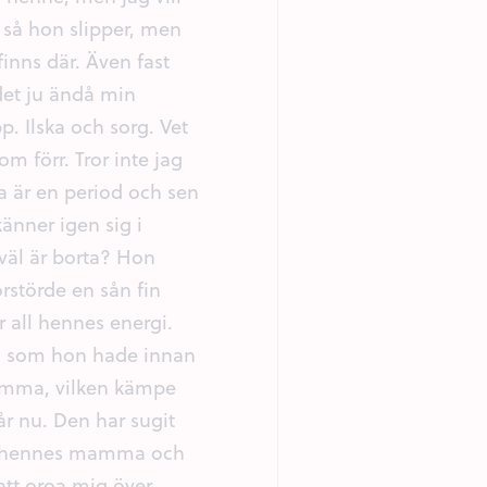
l så hon slipper, men
inns där. Även fast
det ju ändå min
 Ilska och sorg. Vet
m förr. Tror inte jag
ara är en period och sen
nner igen sig i
äl är borta? Hon
rstörde en sån fin
 all hennes energi.
i som hon hade innan
 mamma, vilken kämpe
 år nu. Den har sugit
 om hennes mamma och
att oroa mig över.