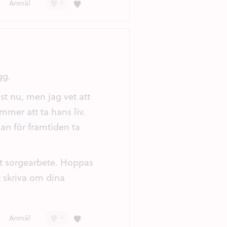
+
Kärlek (2)
Anmäl
gg.
st nu, men jag vet att
mmer att ta hans liv.
lan för framtiden ta
tt sorgearbete. Hoppas
t skriva om dina
+
Kärlek (1)
Anmäl