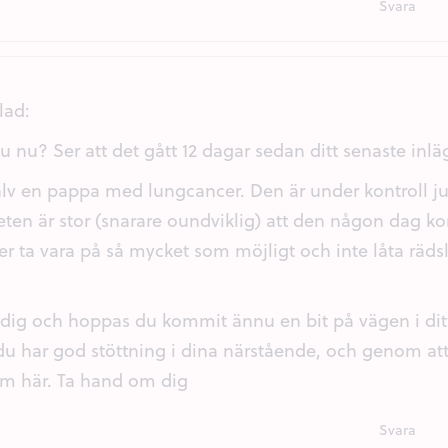
Svara
vlad:
 nu? Ser att det gått 12 dagar sedan ditt senaste inlä
älv en pappa med lungcancer. Den är under kontroll ju
ten är stor (snarare oundviklig) att den någon dag ko
er ta vara på så mycket som möjligt och inte låta räds
 dig och hoppas du kommit ännu en bit på vägen i di
du har god stöttning i dina närstående, och genom at
om här. Ta hand om dig
Svara