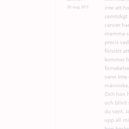
inte att h
30 aug 2017
samtidigt 
cancer ha
mamma som
precis vad
förstått a
kommer ho
förnekels
vann Inte 
människa.
Och hon h
och blivit
du varit. 
upp all m
hon beskre