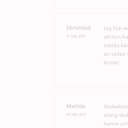
Förtvivlad
Jag fick 
att hon ha
11 sep 2017
otäcka kä
en sådan 
brister.
Matilda
Styrkekram
aldrig sku
02 okt 2017
henne och