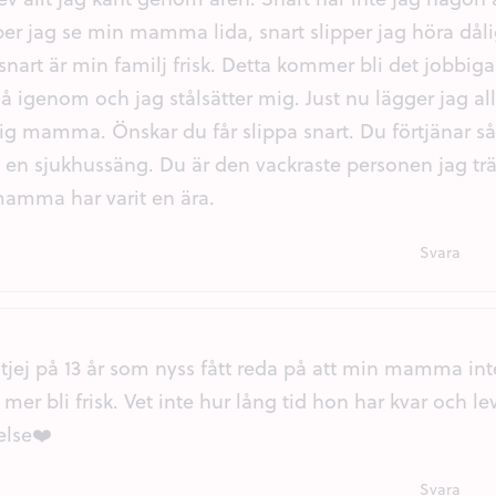
per jag se min mamma lida, snart slipper jag höra dål
art är min familj frisk. Detta kommer bli det jobbig
igenom och jag stålsätter mig. Just nu lägger jag all
dig mamma. Önskar du får slippa snart. Du förtjänar s
i en sjukhussäng. Du är den vackraste personen jag träf
amma har varit en ära.
Svara
n tjej på 13 år som nyss fått reda på att min mamma i
 mer bli frisk. Vet inte hur lång tid hon har kvar och l
else❤️
Svara