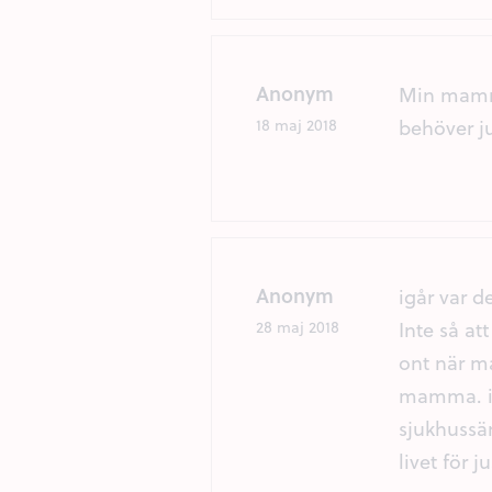
Anonym
Min mamma
behöver ju
18 maj 2018
Anonym
igår var 
Inte så a
28 maj 2018
ont när ma
mamma. in
sjukhussän
livet för ju