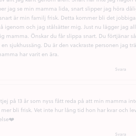
per jag se min mamma lida, snart slipper jag höra dål
art är min familj frisk. Detta kommer bli det jobbig
igenom och jag stålsätter mig. Just nu lägger jag all
dig mamma. Önskar du får slippa snart. Du förtjänar s
i en sjukhussäng. Du är den vackraste personen jag träf
amma har varit en ära.
Svara
n tjej på 13 år som nyss fått reda på att min mamma i
 mer bli frisk. Vet inte hur lång tid hon har kvar och l
else❤️
Svara