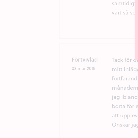
samtidigt 
vart så s
Förtvivlad
Tack för d
mitt inlä
03 mar 2018
fortfarand
månaderna
jag iblan
borta för
att upple
Önskar j