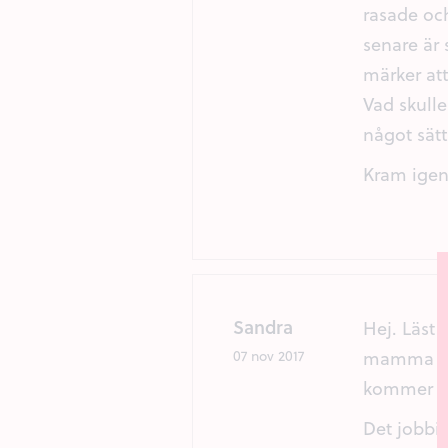
rasade och
senare är
märker att
Vad skull
något sätt
Kram ige
Sandra
Hej. Läst 
mamma sak
07 nov 2017
kommer fö
Det jobbi