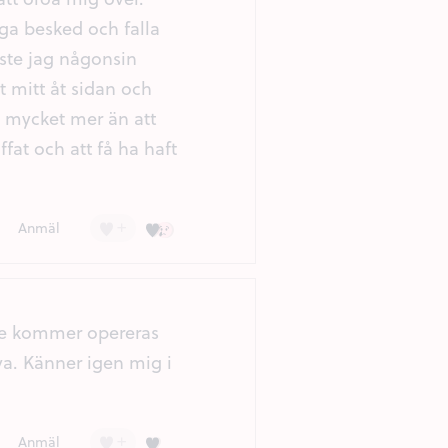
iga besked och falla
aste jag någonsin
t mitt åt sidan och
å mycket mer än att
fat och att få ha haft
+
Kärlek (9)
Ledsen (3)
Anmäl
nte kommer opereras
eva. Känner igen mig i
+
Kärlek (6)
Anmäl