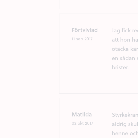
Förtvivlad
Jag fick 
att hon ha
11 sep 2017
otäcka kä
en sådan 
brister.
Matilda
Styrkekram
aldrig sku
02 okt 2017
henne och