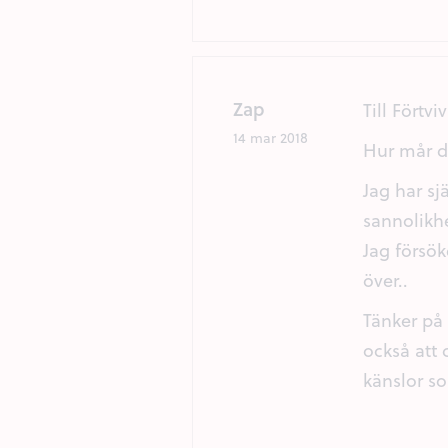
Zap
Till Förtvi
14 mar 2018
Hur mår du
Jag har sj
sannolikhe
Jag försök
över..
Tänker på
också att 
känslor s