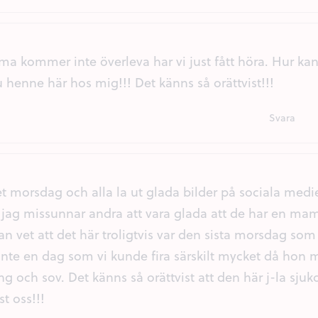
 kommer inte överleva har vi just fått höra. Hur kan 
 henne här hos mig!!! Det känns så orättvist!!!
Svara
det morsdag och alla la ut glada bilder på sociala me
tt jag missunnar andra att vara glada att de har en m
n vet att det här troligtvis var den sista morsdag so
te en dag som vi kunde fira särskilt mycket då hon me
g och sov. Det känns så orättvist att den här j-la sju
st oss!!!