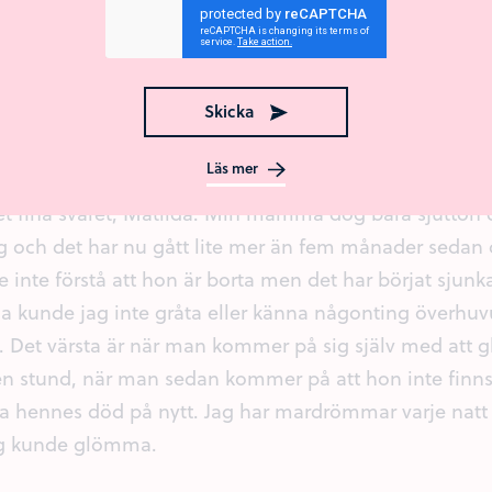
så fylld med så mycket ångest och sorg, men också il
ega kanske dem hade kunna lyckas rädda henne?
Svara
Skicka
Läs mer
et fina svaret, Matilda. Min mamma dog bara sjutton d
gg och det har nu gått lite mer än fem månader sedan 
e inte förstå att hon är borta men det har börjat sjunka
 kunde jag inte gråta eller känna någonting överhuv
d. Det värsta är när man kommer på sig själv med att 
 en stund, när man sedan kommer på att hon inte finns
va hennes död på nytt. Jag har mardrömmar varje natt
ag kunde glömma.