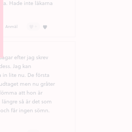
ska. Hade inte läkarna
+
Kärlek (3)
Anmäl
agar efter jag skrev
dess. Jag kan
 in lite nu. De första
udtaget men nu gråter
glömma att hon är
 längre så är det som
 och får ingen sömn.