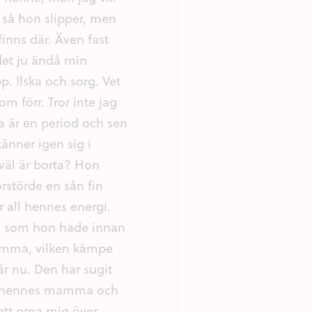
l så hon slipper, men
inns där. Även fast
det ju ändå min
 Ilska och sorg. Vet
m förr. Tror inte jag
ara är en period och sen
nner igen sig i
äl är borta? Hon
rstörde en sån fin
 all hennes energi.
i som hon hade innan
 mamma, vilken kämpe
 år nu. Den har sugit
 om hennes mamma och
att oroa mig över.