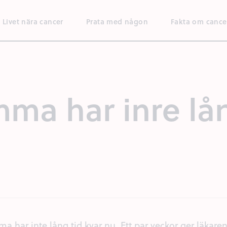
Livet nära cancer
Prata med någon
Fakta om cance
a har inre lån
har inte lång tid kvar nu. Ett par veckor ger läkaren