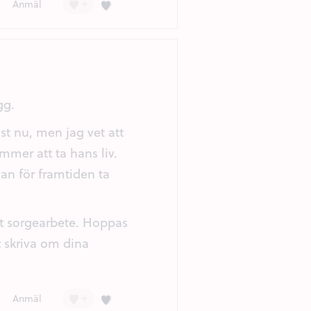
+
Kärlek (2)
Anmäl
gg.
st nu, men jag vet att
mmer att ta hans liv.
lan för framtiden ta
tt sorgearbete. Hoppas
t skriva om dina
+
Kärlek (1)
Anmäl