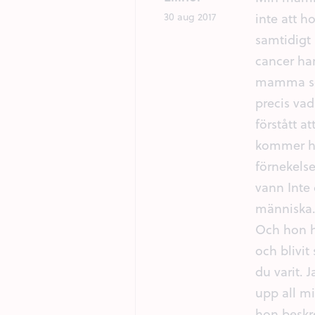
inte att h
30 aug 2017
samtidigt 
cancer ha
mamma som
precis vad
förstått a
kommer ho
förnekels
vann Inte 
människa.
Och hon h
och blivit
du varit. 
upp all m
hon beskre