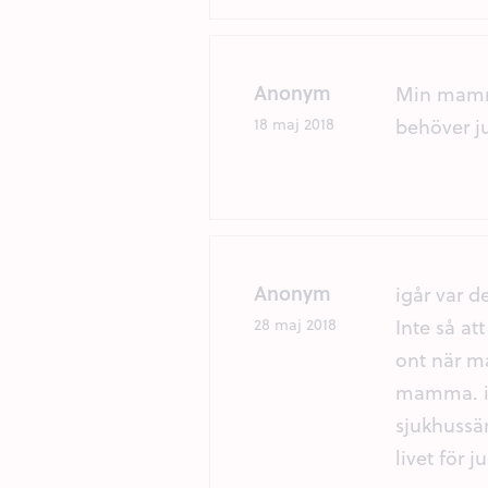
Anonym
Min mamma
behöver ju
18 maj 2018
Anonym
igår var 
Inte så a
28 maj 2018
ont när ma
mamma. in
sjukhussän
livet för ju