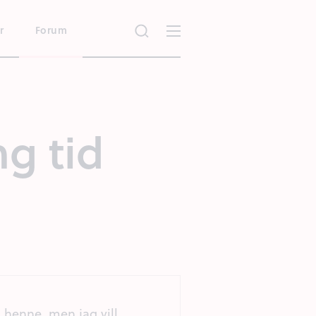
r
Forum
g tid
 henne, men jag vill