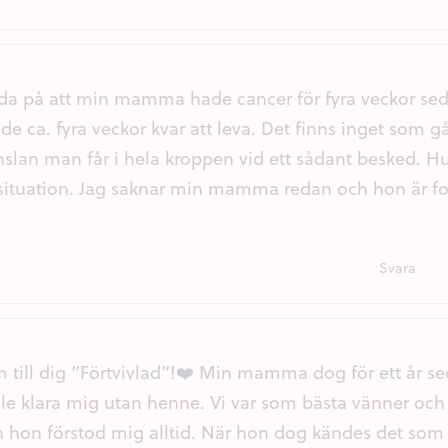
reda på att min mamma hade cancer för fyra veckor se
de ca. fyra veckor kvar att leva. Det finns inget som 
nslan man får i hela kroppen vid ett sådant besked. H
situation. Jag saknar min mamma redan och hon är for
Svara
 till dig ”Förtvivlad”!❤️ Min mamma dog för ett år se
lle klara mig utan henne. Vi var som bästa vänner och j
 hon förstod mig alltid. När hon dog kändes det som 