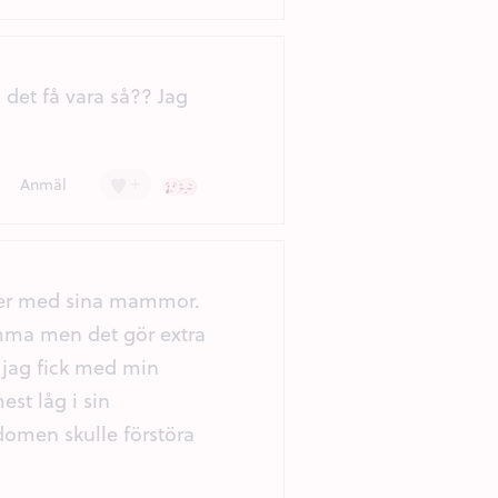
det få vara så?? Jag
+
Ledsen (2)
Besviken (1)
Anmäl
dier med sina mammor.
amma men det gör extra
m jag fick med min
st låg i sin
kdomen skulle förstöra