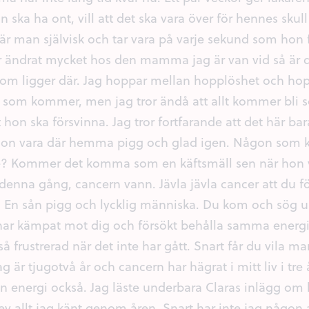
on ska ha ont, vill att det ska vara över för hennes skul
är man självisk och tar vara på varje sekund som hon f
r ändrat mycket hos den mamma jag är van vid så är 
 ligger där. Jag hoppar mellan hopplöshet och hopp.
 som kommer, men jag tror ändå att allt kommer bli so
tt hon ska försvinna. Jag tror fortfarande att det här b
n vara där hemma pigg och glad igen. Någon som kä
e? Kommer det komma som en käftsmäll sen när hon v
denna gång, cancern vann. Jävla jävla cancer att du fö
 En sån pigg och lycklig människa. Du kom och sög ur
ar kämpat mot dig och försökt behålla samma energ
 så frustrerad när det inte har gått. Snart får du vila
Jag är tjugotvå år och cancern har hägrat i mitt liv i tre
in energi också. Jag läste underbara Claras inlägg
v allt jag känt genom åren. Snart har inte jag någon 