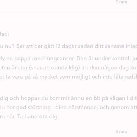
Svara
vlad:
 nu? Ser att det gått 12 dagar sedan ditt senaste inlä
älv en pappa med lungcancer. Den är under kontroll ju
ten är stor (snarare oundviklig) att den någon dag ko
er ta vara på så mycket som möjligt och inte låta räds
 dig och hoppas du kommit ännu en bit på vägen i di
du har god stöttning i dina närstående, och genom at
om här. Ta hand om dig
Svara