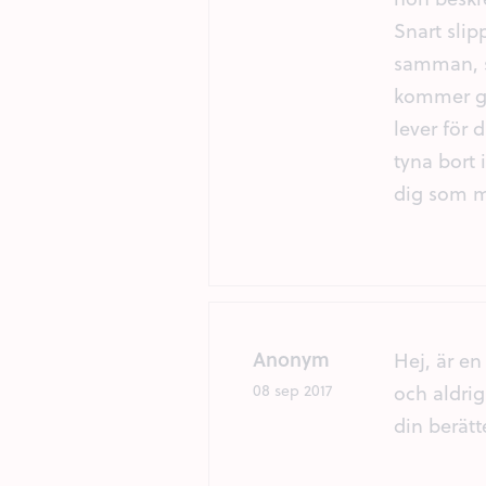
Snart slip
samman, sn
kommer gå 
lever för 
tyna bort 
dig som m
Anonym
Hej, är e
och aldrig
08 sep 2017
din berätt