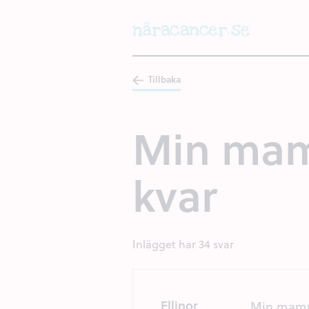
Hoppa
till
huvudinnehållet
Tillbaka
Min mamm
kvar
Inlägget har 34 svar
Ellinor
Min mamma 