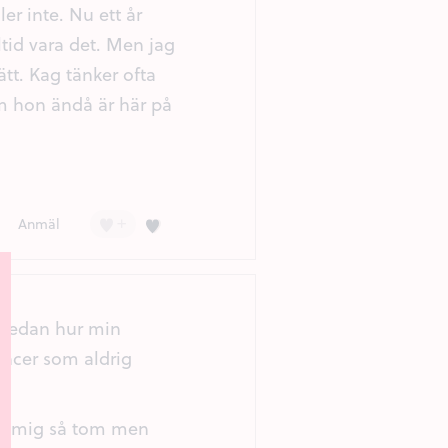
er inte. Nu ett år
tid vara det. Men jag
ätt. Kag tänker ofta
m hon ändå är här på
+
Kärlek (3)
Anmäl
r redan hur min
ncer som aldrig
ner mig så tom men