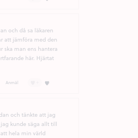
dan och då sa läkaren
går att jämföra med den
ur ska man ens hantera
tfarande här. Hjärtat
+
Kärlek (3)
Anmäl
dan och tänkte att jag
ag kunde säga allt till
att hela min värld