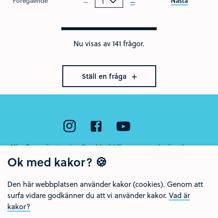
Föregående
...
...
Nästa
Nu visas av 141 frågor.
Ställ en fråga
Nära Cancer är ett nationellt webbstöd för unga som står nära någon som
har cancer eller som har dött av sjukdomen. Webbstödet drivs av Region
Ok med kakor? 🍪
Örebro län och Regionalt cancercentrum Uppsala- Örebro.
Den här webbplatsen använder kakor (cookies). Genom att
surfa vidare godkänner du att vi använder kakor.
Vad är
kakor?