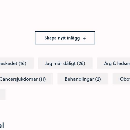
Skapa nytt inlägg
beskedet (16)
Jag mår dåligt (26)
Arg & ledse
Cancersjukdomar (11)
Behandlingar (2)
Obot
el