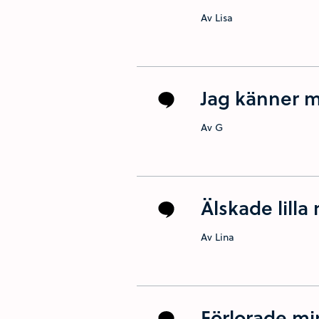
Av Lisa
Jag känner 
Av G
Älskade lill
Av Lina
Förlorade m