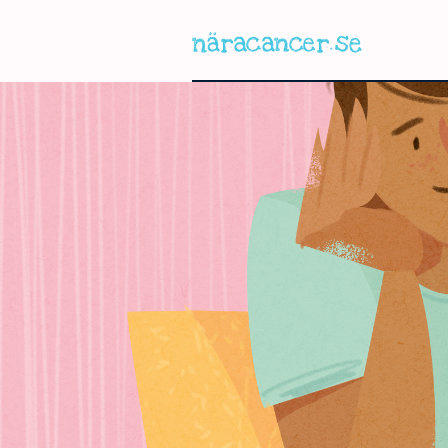
Hoppa
till
huvudinnehållet