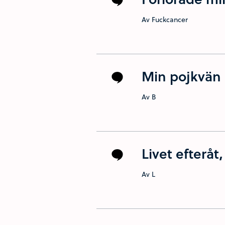
Av Fuckcancer
Min pojkvän 
Av B
Livet efteråt
Av L