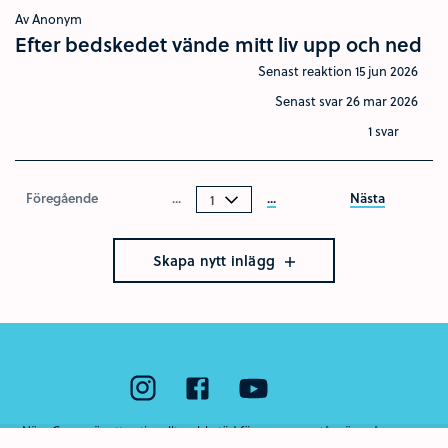
Av Anonym
Efter bedskedet vände mitt liv upp och ned
Senast reaktion
15 jun 2026
Senast svar
26 mar 2026
1 svar
Föregående
...
...
Nästa
Skapa nytt inlägg
Nära Cancer är ett nationellt webbstöd för unga som står nära någon som
har cancer eller som har dött av sjukdomen. Webbstödet drivs av Region