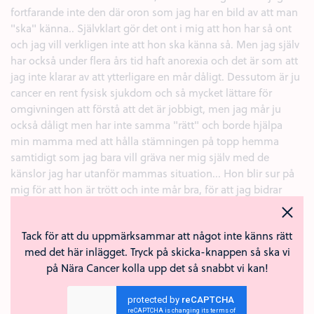
fortfarande inte den där oron som jag har en bild av att man
"ska" känna.. Självklart gör det ont i mig att hon har så ont
och jag vill verkligen inte att hon ska känna så. Men jag själv
har också under flera års tid haft anorexia och det är som att
jag inte klarar av att ytterligare en mår dåligt. Dessutom är ju
cancer en rent fysisk sjukdom och så mycket lättare för
omgivningen att förstå att det är jobbigt, men jag mår ju
också dåligt men har inte samma "rätt" och borde hjälpa
min mamma med att hålla stämningen på topp hemma
samtidigt som jag bara vill gräva ner mig själv med de
känslor jag har utanför mammas situation... Hon blir sur på
mig för att hon är trött och inte mår bra, för att jag bidrar
med negativ energi i hemmet - men har inte jag också rätt
att vara ledsen och nedstämd...
Tack för att du uppmärksammar att något inte känns rätt
Förlåt, jag behöver bara få ur mig allt och jag vet inte vart jag
med det här inlägget. Tryck på skicka-knappen så ska vi
ska vända mig och så fick jag höra om näracancer och ja..
på Nära Cancer kolla upp det så snabbt vi kan!
här sitter jag.
Massor av styrkekramar till alla er, ni är starka och likaså era