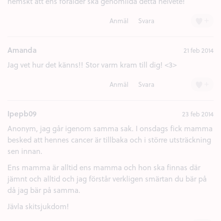
hemskt att ens förälder ska genomlida detta helvete!
+
Anmäl
Svara
Amanda
21 feb 2014
Jag vet hur det känns!! Stor varm kram till dig! <3>
+
Anmäl
Svara
Ipepb09
23 feb 2014
Anonym, jag går igenom samma sak. I onsdags fick mamma
besked att hennes cancer är tillbaka och i större utsträckning
sen innan.
Ens mamma är alltid ens mamma och hon ska finnas där
jämnt och alltid och jag förstår verkligen smärtan du bär på
då jag bär på samma.
Jävla skitsjukdom!