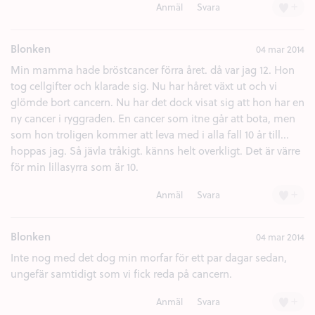
+
Anmäl
Svara
Blonken
04 mar 2014
Min mamma hade bröstcancer förra året. då var jag 12. Hon
tog cellgifter och klarade sig. Nu har håret växt ut och vi
glömde bort cancern. Nu har det dock visat sig att hon har en
ny cancer i ryggraden. En cancer som itne går att bota, men
som hon troligen kommer att leva med i alla fall 10 år till...
hoppas jag. Så jävla tråkigt. känns helt overkligt. Det är värre
för min lillasyrra som är 10.
+
Anmäl
Svara
Blonken
04 mar 2014
Inte nog med det dog min morfar för ett par dagar sedan,
ungefär samtidigt som vi fick reda på cancern.
+
Anmäl
Svara