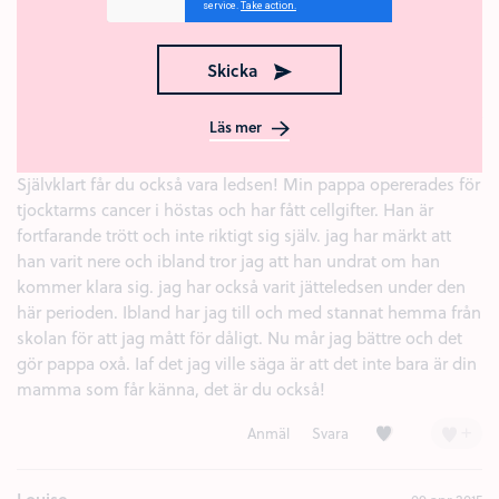
mammor. Kramar
Kärlek (1)
+
Anmäl
Svara
Skicka
Rosa
09 apr 2015
Läs mer
hej Amanda!
Självklart får du också vara ledsen! Min pappa opererades för
tjocktarms cancer i höstas och har fått cellgifter. Han är
fortfarande trött och inte riktigt sig själv. jag har märkt att
han varit nere och ibland tror jag att han undrat om han
kommer klara sig. jag har också varit jätteledsen under den
här perioden. Ibland har jag till och med stannat hemma från
skolan för att jag mått för dåligt. Nu mår jag bättre och det
gör pappa oxå. Iaf det jag ville säga är att det inte bara är din
mamma som får känna, det är du också!
Kärlek (1)
+
Anmäl
Svara