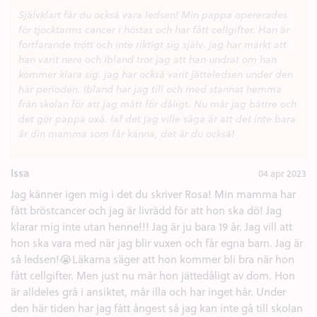
Självklart får du också vara ledsen! Min pappa opererades
för tjocktarms cancer i höstas och har fått cellgifter. Han är
fortfarande trött och inte riktigt sig själv. jag har märkt att
han varit nere och ibland tror jag att han undrat om han
kommer klara sig. jag har också varit jätteledsen under den
här perioden. Ibland har jag till och med stannat hemma
från skolan för att jag mått för dåligt. Nu mår jag bättre och
det gör pappa oxå. Iaf det jag ville säga är att det inte bara
är din mamma som får känna, det är du också!
Issa
04 apr 2023
Jag känner igen mig i det du skriver Rosa! Min mamma har
fått bröstcancer och jag är livrädd för att hon ska dö! Jag
klarar mig inte utan henne!!! Jag är ju bara 19 år. Jag vill att
hon ska vara med när jag blir vuxen och får egna barn. Jag är
så ledsen!😭Läkarna säger att hon kommer bli bra när hon
fått cellgifter. Men just nu mår hon jättedåligt av dom. Hon
är alldeles grå i ansiktet, mår illa och har inget hår. Under
den här tiden har jag fått ångest så jag kan inte gå till skolan