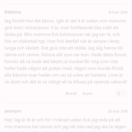
Katarina
16 mar 2014
Jag förstår hur det känns. Igår är det 9 år sedan min mamma
gick bort i bröstcancer. 9 år, men fortfarande lika svårt att
tänka på. Min mamma fick bröstcancer när jag var 14, och
fick en elakartad typ. Hon fick återfall nåt år senare i lever,
lunga och skelett. Det gick inte att rädda. Jag såg henne bli
sämre och sämre. Förlora allt som var hon. Hade detta forum
funnits då så hade det betytt så mycket för mig som inte
heller hade någon att pratas med, någon som kunde förstå
alla känslor man hades om var så svåra att hantera. Livet är
så skört och det är så viktigt att ta tillvara på varenda sekund!
+
Anmäl
Svara
anonym
25 mar 2015
Hej! Jag är 16 år och för 1 månad sedan fick jag reda på att
min mamma har cancer och jag vet inte vad jag ska ta vägen