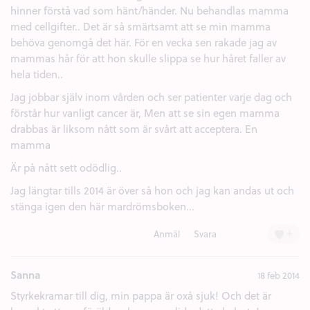
hinner förstå vad som hänt/händer. Nu behandlas mamma
med cellgifter.. Det är så smärtsamt att se min mamma
behöva genomgå det här. För en vecka sen rakade jag av
mammas hår för att hon skulle slippa se hur håret faller av
hela tiden..
Jag jobbar själv inom vården och ser patienter varje dag och
förstår hur vanligt cancer är, Men att se sin egen mamma
drabbas är liksom nått som är svårt att acceptera. En
mamma
Är på nått sett odödlig..
Jag längtar tills 2014 är över så hon och jag kan andas ut och
stänga igen den här mardrömsboken...
+
Anmäl
Svara
Sanna
18 feb 2014
Styrkekramar till dig, min pappa är oxå sjuk! Och det är