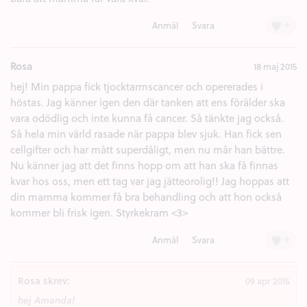
+
Anmäl
Svara
Rosa
18 maj 2015
hej! Min pappa fick tjocktarmscancer och opererades i
höstas. Jag känner igen den där tanken att ens förälder ska
vara odödlig och inte kunna få cancer. Så tänkte jag också.
Så hela min värld rasade när pappa blev sjuk. Han fick sen
cellgifter och har mått superdåligt, men nu mår han bättre.
Nu känner jag att det finns hopp om att han ska få finnas
kvar hos oss, men ett tag var jag jätteorolig!! Jag hoppas att
din mamma kommer få bra behandling och att hon också
kommer bli frisk igen. Styrkekram <3>
+
Anmäl
Svara
Rosa skrev:
09 apr 2015
hej Amanda!