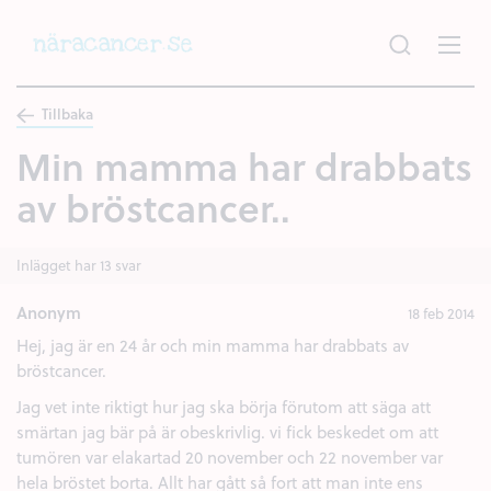
Hoppa
till
huvudinnehållet
Tillbaka
Min mamma har drabbats
av bröstcancer..
Inlägget har 13 svar
Anonym
18 feb 2014
Hej, jag är en 24 år och min mamma har drabbats av
bröstcancer.
Jag vet inte riktigt hur jag ska börja förutom att säga att
smärtan jag bär på är obeskrivlig. vi fick beskedet om att
tumören var elakartad 20 november och 22 november var
hela bröstet borta. Allt har gått så fort att man inte ens