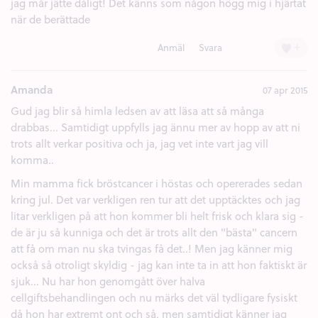
jag mår jätte dåligt! Det känns som någon högg mig i hjärtat
när de berättade
+
Anmäl
Svara
Amanda
07 apr 2015
Gud jag blir så himla ledsen av att läsa att så många
drabbas... Samtidigt uppfylls jag ännu mer av hopp av att ni
trots allt verkar positiva och ja, jag vet inte vart jag vill
komma..
Min mamma fick bröstcancer i höstas och opererades sedan
kring jul. Det var verkligen ren tur att det upptäcktes och jag
litar verkligen på att hon kommer bli helt frisk och klara sig -
de är ju så kunniga och det är trots allt den "bästa" cancern
att få om man nu ska tvingas få det..! Men jag känner mig
också så otroligt skyldig - jag kan inte ta in att hon faktiskt är
sjuk... Nu har hon genomgått över halva
cellgiftsbehandlingen och nu märks det väl tydligare fysiskt
då hon har extremt ont och så, men samtidigt känner jag