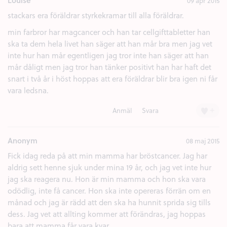
Louise
09 apr 2015
stackars era föräldrar styrkekramar till alla föräldrar.
min farbror har magcancer och han tar cellgifttabletter han
ska ta dem hela livet han säger att han mår bra men jag vet
inte hur han mår egentligen jag tror inte han säger att han
mår dåligt men jag tror han tänker positivt han har haft det
snart i två år i höst hoppas att era föräldrar blir bra igen ni får
vara ledsna.
+
Anmäl
Svara
Anonym
08 maj 2015
Fick idag reda på att min mamma har bröstcancer. Jag har
aldrig sett henne sjuk under mina 19 år, och jag vet inte hur
jag ska reagera nu. Hon är min mamma och hon ska vara
odödlig, inte få cancer. Hon ska inte opereras förrän om en
månad och jag är rädd att den ska ha hunnit sprida sig tills
dess. Jag vet att allting kommer att förändras, jag hoppas
bara att mamma får vara kvar.