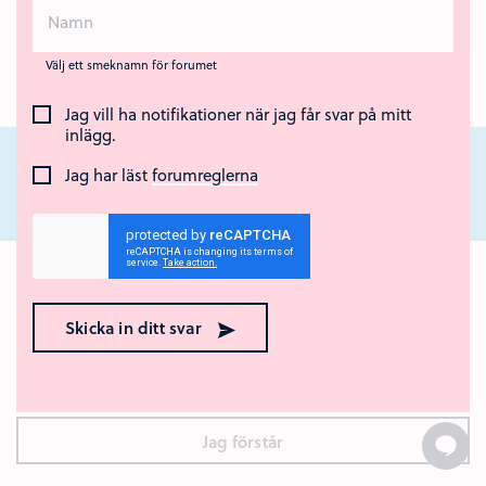
Välj ett smeknamn för forumet
Jag vill ha notifikationer när jag får svar på mitt
inlägg.
Jag har läst
forumreglerna
Nära Cancer är ett nationellt webbstöd för unga som står nära någon som
har cancer eller som har dött av sjukdomen. Webbstödet drivs av Region
Ok med kakor? 🍪
Örebro län och Regionalt cancercentrum Uppsala- Örebro.
Den här webbplatsen använder kakor (cookies). Genom att
Skicka in ditt svar
surfa vidare godkänner du att vi använder kakor.
Vad är
kakor?
Jag förstår