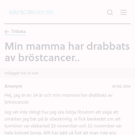
Hoppa
till
huvudinnehållet
Tillbaka
Min mamma har drabbats
av bröstcancer..
Inlägget har 13 svar
Anonym
18 feb 2014
Hej, jag är en 24 år och min mamma har drabbats av
bröstcancer.
Jag vet inte riktigt hur jag ska börja förutom att säga att
smärtan jag bär på är obeskrivlig. vi fick beskedet om att
tumören var elakartad 20 november och 22 november var
hela bröstet borta. Allt har gått så fort att man inte ens