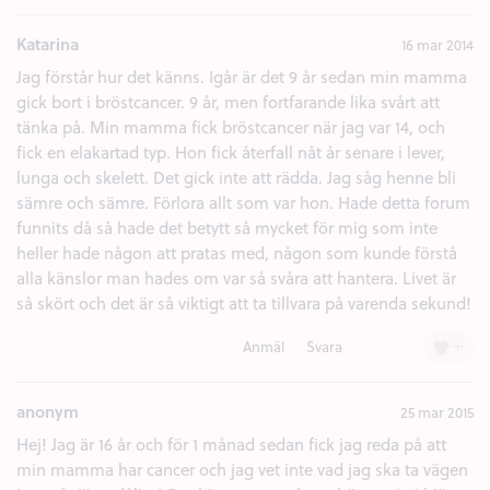
Katarina
16 mar 2014
Jag förstår hur det känns. Igår är det 9 år sedan min mamma
gick bort i bröstcancer. 9 år, men fortfarande lika svårt att
tänka på. Min mamma fick bröstcancer när jag var 14, och
fick en elakartad typ. Hon fick återfall nåt år senare i lever,
lunga och skelett. Det gick inte att rädda. Jag såg henne bli
sämre och sämre. Förlora allt som var hon. Hade detta forum
funnits då så hade det betytt så mycket för mig som inte
heller hade någon att pratas med, någon som kunde förstå
alla känslor man hades om var så svåra att hantera. Livet är
så skört och det är så viktigt att ta tillvara på varenda sekund!
+
Anmäl
Svara
anonym
25 mar 2015
Hej! Jag är 16 år och för 1 månad sedan fick jag reda på att
min mamma har cancer och jag vet inte vad jag ska ta vägen