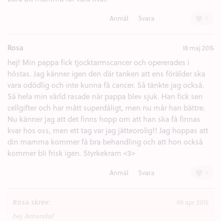
+
Anmäl
Svara
Rosa
18 maj 2015
hej! Min pappa fick tjocktarmscancer och opererades i
höstas. Jag känner igen den där tanken att ens förälder ska
vara odödlig och inte kunna få cancer. Så tänkte jag också.
Så hela min värld rasade när pappa blev sjuk. Han fick sen
cellgifter och har mått superdåligt, men nu mår han bättre.
Nu känner jag att det finns hopp om att han ska få finnas
kvar hos oss, men ett tag var jag jätteorolig!! Jag hoppas att
din mamma kommer få bra behandling och att hon också
kommer bli frisk igen. Styrkekram <3>
+
Anmäl
Svara
Rosa skrev:
09 apr 2015
hej Amanda!