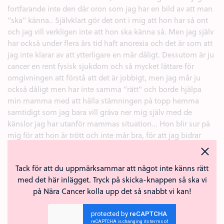
fortfarande inte den där oron som jag har en bild av att man
"ska" känna.. Självklart gör det ont i mig att hon har så ont
och jag vill verkligen inte att hon ska känna så. Men jag själv
har också under flera års tid haft anorexia och det är som att
jag inte klarar av att ytterligare en mår dåligt. Dessutom är ju
cancer en rent fysisk sjukdom och så mycket lättare för
omgivningen att förstå att det är jobbigt, men jag mår ju
också dåligt men har inte samma "rätt" och borde hjälpa
min mamma med att hålla stämningen på topp hemma
samtidigt som jag bara vill gräva ner mig själv med de
känslor jag har utanför mammas situation... Hon blir sur på
mig för att hon är trött och inte mår bra, för att jag bidrar
med negativ energi i hemmet - men har inte jag också rätt
att vara ledsen och nedstämd...
Tack för att du uppmärksammar att något inte känns rätt
Förlåt, jag behöver bara få ur mig allt och jag vet inte vart jag
med det här inlägget. Tryck på skicka-knappen så ska vi
ska vända mig och så fick jag höra om näracancer och ja..
på Nära Cancer kolla upp det så snabbt vi kan!
här sitter jag.
Massor av styrkekramar till alla er, ni är starka och likaså era