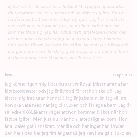
Självklart får du också vara ledsen! Min pappa opererades
för tjocktarms cancer i höstas och har fått cellgifter. Han är
fortfarande trött och inte riktigt sig själv. jag har märkt att
han varit nere och ibland tror jag att han undrat om han
kommer klara sig. jag har också varit jätteledsen under den
här perioden. Ibland har jag till och med stannat hemma
från skolan för att jag mått för dåligt. Nu mår jag bättre och
det gör pappa oxå. Iaf det jag ville säga är att det inte bara
är din mamma som får känna, det är du också!
Issa
04 apr 2023
Jag känner igen mig i det du skriver Rosa! Min mamma har
fått bröstcancer och jag är livrädd för att hon ska dö! Jag
klarar mig inte utan henne!!! Jag är ju bara 19 år. Jag vill att
hon ska vara med när jag blir vuxen och får egna barn. Jag är
så ledsen!😭Läkarna säger att hon kommer bli bra när hon
fått cellgifter. Men just nu mår hon jättedåligt av dom. Hon
är alldeles grå i ansiktet, mår illa och har inget hår. Under
den här tiden har jag fått ångest så jag kan inte gå till skolan