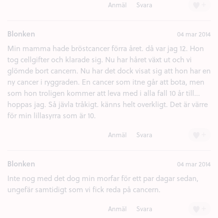
+
Anmäl
Svara
Blonken
04 mar 2014
Min mamma hade bröstcancer förra året. då var jag 12. Hon
tog cellgifter och klarade sig. Nu har håret växt ut och vi
glömde bort cancern. Nu har det dock visat sig att hon har en
ny cancer i ryggraden. En cancer som itne går att bota, men
som hon troligen kommer att leva med i alla fall 10 år till...
hoppas jag. Så jävla tråkigt. känns helt overkligt. Det är värre
för min lillasyrra som är 10.
+
Anmäl
Svara
Blonken
04 mar 2014
Inte nog med det dog min morfar för ett par dagar sedan,
ungefär samtidigt som vi fick reda på cancern.
+
Anmäl
Svara