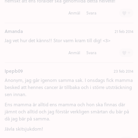
hemskt att ens förälder ska genomlida detta helvete!
+
Anmäl
Svara
Amanda
21 feb 2014
Jag vet hur det känns!! Stor varm kram till dig! <3>
+
Anmäl
Svara
Ipepb09
23 feb 2014
Anonym, jag går igenom samma sak. I onsdags fick mamma
besked att hennes cancer är tillbaka och i större utsträckning
sen innan.
Ens mamma är alltid ens mamma och hon ska finnas där
jämnt och alltid och jag förstår verkligen smärtan du bär på
då jag bär på samma.
Jävla skitsjukdom!