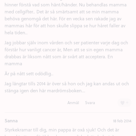
hinner förstå vad som hänt/händer. Nu behandlas mamma
med cellgifter.. Det är så smärtsamt att se min mamma
behöva genomgå det här. För en vecka sen rakade jag av
mammas hår för att hon skulle slippa se hur håret faller av
hela tiden..
Jag jobbar själv inom vården och ser patienter varje dag och
förstår hur vanligt cancer är, Men att se sin egen mamma
drabbas är liksom nått som är svårt att acceptera. En
mamma
Är på nått sett odödlig..
Jag längtar tills 2014 är över så hon och jag kan andas ut och
stänga igen den här mardrömsboken...
+
Anmäl
Svara
Sanna
18 feb 2014
Styrkekramar till dig, min pappa är oxå sjuk! Och det är