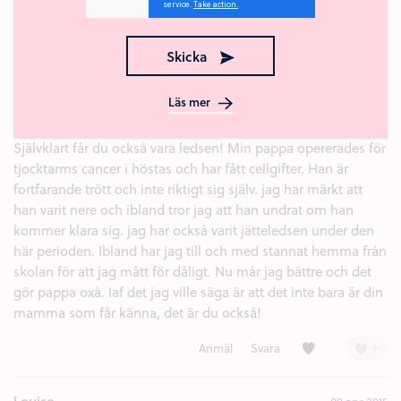
mammor. Kramar
Kärlek (1)
+
Anmäl
Svara
Skicka
Rosa
09 apr 2015
Läs mer
hej Amanda!
Självklart får du också vara ledsen! Min pappa opererades för
tjocktarms cancer i höstas och har fått cellgifter. Han är
fortfarande trött och inte riktigt sig själv. jag har märkt att
han varit nere och ibland tror jag att han undrat om han
kommer klara sig. jag har också varit jätteledsen under den
här perioden. Ibland har jag till och med stannat hemma från
skolan för att jag mått för dåligt. Nu mår jag bättre och det
gör pappa oxå. Iaf det jag ville säga är att det inte bara är din
mamma som får känna, det är du också!
Kärlek (1)
+
Anmäl
Svara