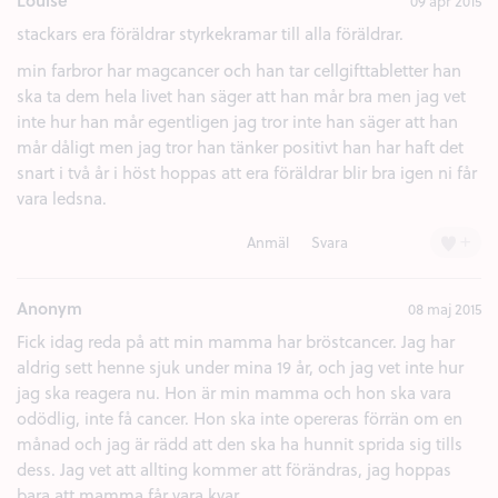
Louise
09 apr 2015
stackars era föräldrar styrkekramar till alla föräldrar.
min farbror har magcancer och han tar cellgifttabletter han
ska ta dem hela livet han säger att han mår bra men jag vet
inte hur han mår egentligen jag tror inte han säger att han
mår dåligt men jag tror han tänker positivt han har haft det
snart i två år i höst hoppas att era föräldrar blir bra igen ni får
vara ledsna.
+
Anmäl
Svara
Anonym
08 maj 2015
Fick idag reda på att min mamma har bröstcancer. Jag har
aldrig sett henne sjuk under mina 19 år, och jag vet inte hur
jag ska reagera nu. Hon är min mamma och hon ska vara
odödlig, inte få cancer. Hon ska inte opereras förrän om en
månad och jag är rädd att den ska ha hunnit sprida sig tills
dess. Jag vet att allting kommer att förändras, jag hoppas
bara att mamma får vara kvar.