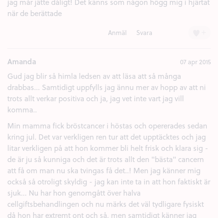
jag mår jätte dåligt! Det känns som någon högg mig i hjärtat
när de berättade
+
Anmäl
Svara
Amanda
07 apr 2015
Gud jag blir så himla ledsen av att läsa att så många
drabbas... Samtidigt uppfylls jag ännu mer av hopp av att ni
trots allt verkar positiva och ja, jag vet inte vart jag vill
komma..
Min mamma fick bröstcancer i höstas och opererades sedan
kring jul. Det var verkligen ren tur att det upptäcktes och jag
litar verkligen på att hon kommer bli helt frisk och klara sig -
de är ju så kunniga och det är trots allt den "bästa" cancern
att få om man nu ska tvingas få det..! Men jag känner mig
också så otroligt skyldig - jag kan inte ta in att hon faktiskt är
sjuk... Nu har hon genomgått över halva
cellgiftsbehandlingen och nu märks det väl tydligare fysiskt
då hon har extremt ont och så, men samtidigt känner jag