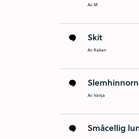
Av M
Skit
Av Kakan
Slemhinnorn
Av Vanja
Småcellig lu