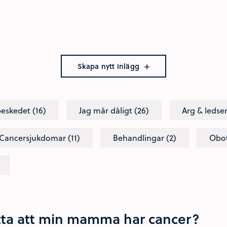
Skapa nytt inlägg
beskedet (16)
Jag mår dåligt (26)
Arg & ledse
Cancersjukdomar (11)
Behandlingar (2)
Obot
tta att min mamma har cancer?