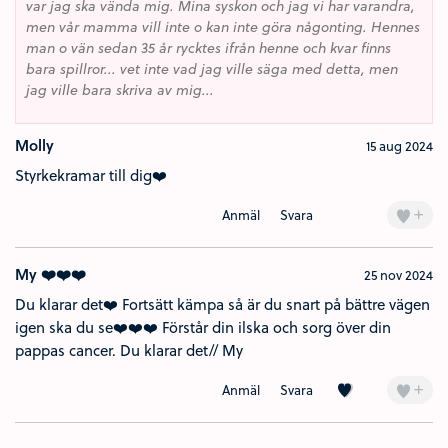
var jag ska vända mig. Mina syskon och jag vi har varandra,
men vår mamma vill inte o kan inte göra någonting. Hennes
man o vän sedan 35 år rycktes ifrån henne och kvar finns
bara spillror... vet inte vad jag ville säga med detta, men
jag ville bara skriva av mig...
Molly
15 aug 2024
Styrkekramar till dig❤️
+
Anmäl
Svara
My ❤️❤️❤️
25 nov 2024
Du klarar det❤️ Fortsätt kämpa så är du snart på bättre vägen
igen ska du se❤️❤️❤️ Förstår din ilska och sorg över din
pappas cancer. Du klarar det// My
Kärlek (1)
+
Anmäl
Svara