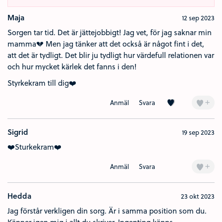
Maja
12 sep 2023
Sorgen tar tid. Det är jättejobbigt! Jag vet, för jag saknar min
mamma💔 Men jag tänker att det också är något fint i det,
att det är tydligt. Det blir ju tydligt hur värdefull relationen var
och hur mycket kärlek det fanns i den!
Styrkekram till dig❤️
Kärlek (3)
+
Anmäl
Svara
Sigrid
19 sep 2023
❤️Sturkekram❤️
+
Anmäl
Svara
Hedda
23 okt 2023
Jag förstår verkligen din sorg. Är i samma position som du.