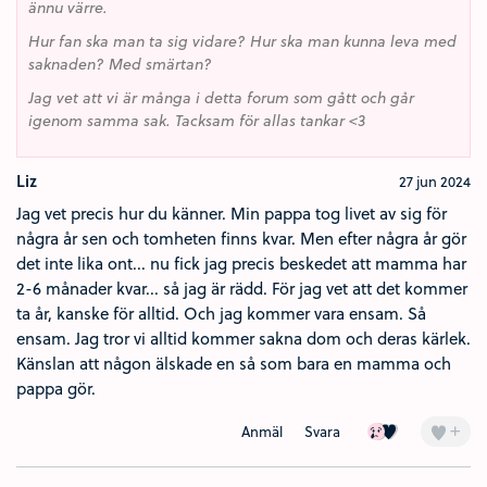
ännu värre.
Hur fan ska man ta sig vidare? Hur ska man kunna leva med
saknaden? Med smärtan?
Jag vet att vi är många i detta forum som gått och går
igenom samma sak. Tacksam för allas tankar <3
Liz
27 jun 2024
Jag vet precis hur du känner. Min pappa tog livet av sig för
några år sen och tomheten finns kvar. Men efter några år gör
det inte lika ont... nu fick jag precis beskedet att mamma har
2-6 månader kvar... så jag är rädd. För jag vet att det kommer
ta år, kanske för alltid. Och jag kommer vara ensam. Så
ensam. Jag tror vi alltid kommer sakna dom och deras kärlek.
Känslan att någon älskade en så som bara en mamma och
pappa gör.
Ledsen (2)
Kärlek (1)
+
Anmäl
Svara