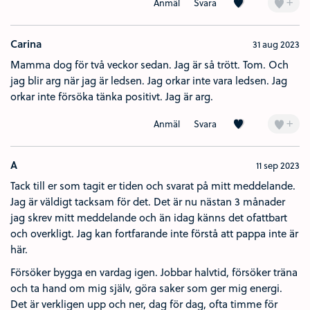
Kärlek (1)
+
Anmäl
Svara
Carina
31 aug 2023
Mamma dog för två veckor sedan. Jag är så trött. Tom. Och
jag blir arg när jag är ledsen. Jag orkar inte vara ledsen. Jag
orkar inte försöka tänka positivt. Jag är arg.
Kärlek (5)
+
Anmäl
Svara
A
11 sep 2023
Tack till er som tagit er tiden och svarat på mitt meddelande.
Jag är väldigt tacksam för det. Det är nu nästan 3 månader
jag skrev mitt meddelande och än idag känns det ofattbart
och overkligt. Jag kan fortfarande inte förstå att pappa inte är
här.
Försöker bygga en vardag igen. Jobbar halvtid, försöker träna
och ta hand om mig själv, göra saker som ger mig energi.
Det är verkligen upp och ner, dag för dag, ofta timme för