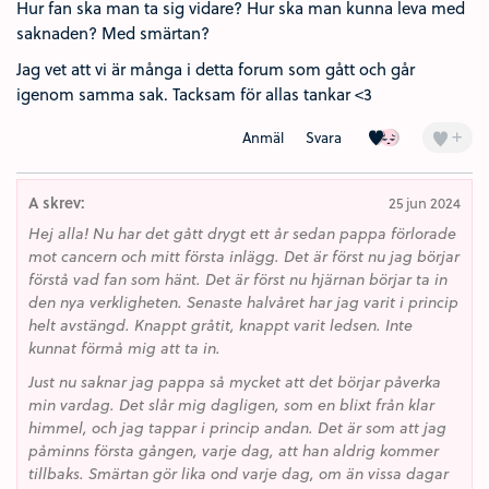
Hur fan ska man ta sig vidare? Hur ska man kunna leva med
saknaden? Med smärtan?
Jag vet att vi är många i detta forum som gått och går
igenom samma sak. Tacksam för allas tankar <3
Kärlek (1)
Besviken (1)
+
Anmäl
Svara
A skrev:
25 jun 2024
Hej alla! Nu har det gått drygt ett år sedan pappa förlorade
mot cancern och mitt första inlägg. Det är först nu jag börjar
förstå vad fan som hänt. Det är först nu hjärnan börjar ta in
den nya verkligheten. Senaste halvåret har jag varit i princip
helt avstängd. Knappt gråtit, knappt varit ledsen. Inte
kunnat förmå mig att ta in.
Just nu saknar jag pappa så mycket att det börjar påverka
min vardag. Det slår mig dagligen, som en blixt från klar
himmel, och jag tappar i princip andan. Det är som att jag
påminns första gången, varje dag, att han aldrig kommer
tillbaks. Smärtan gör lika ond varje dag, om än vissa dagar