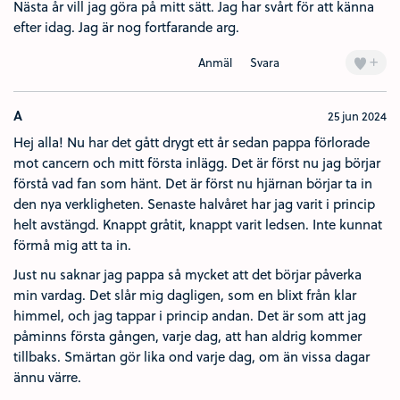
Nästa år vill jag göra på mitt sätt. Jag har svårt för att känna
efter idag. Jag är nog fortfarande arg.
+
Anmäl
Svara
A
25 jun 2024
Hej alla! Nu har det gått drygt ett år sedan pappa förlorade
mot cancern och mitt första inlägg. Det är först nu jag börjar
förstå vad fan som hänt. Det är först nu hjärnan börjar ta in
den nya verkligheten. Senaste halvåret har jag varit i princip
helt avstängd. Knappt gråtit, knappt varit ledsen. Inte kunnat
förmå mig att ta in.
Just nu saknar jag pappa så mycket att det börjar påverka
min vardag. Det slår mig dagligen, som en blixt från klar
himmel, och jag tappar i princip andan. Det är som att jag
påminns första gången, varje dag, att han aldrig kommer
tillbaks. Smärtan gör lika ond varje dag, om än vissa dagar
ännu värre.