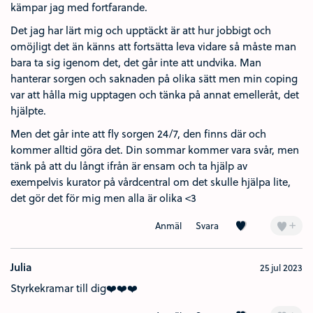
kämpar jag med fortfarande.
Det jag har lärt mig och upptäckt är att hur jobbigt och
omöjligt det än känns att fortsätta leva vidare så måste man
bara ta sig igenom det, det går inte att undvika. Man
hanterar sorgen och saknaden på olika sätt men min coping
var att hålla mig upptagen och tänka på annat emelleråt, det
hjälpte.
Men det går inte att fly sorgen 24/7, den finns där och
kommer alltid göra det. Din sommar kommer vara svår, men
tänk på att du långt ifrån är ensam och ta hjälp av
exempelvis kurator på vårdcentral om det skulle hjälpa lite,
det gör det för mig men alla är olika <3
Kärlek (4)
+
Anmäl
Svara
Julia
25 jul 2023
Styrkekramar till dig❤️❤️❤️