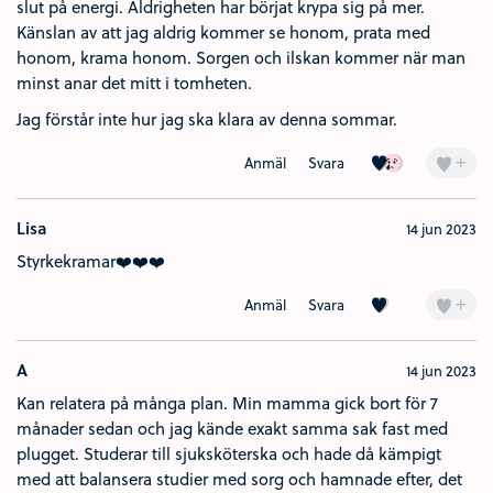
slut på energi. Aldrigheten har börjat krypa sig på mer.
Känslan av att jag aldrig kommer se honom, prata med
honom, krama honom. Sorgen och ilskan kommer när man
minst anar det mitt i tomheten.
Jag förstår inte hur jag ska klara av denna sommar.
Kärlek (14)
Ledsen (2)
+
Anmäl
Svara
Lisa
14 jun 2023
Styrkekramar❤️❤️❤️
Kärlek (2)
+
Anmäl
Svara
A
14 jun 2023
Kan relatera på många plan. Min mamma gick bort för 7
månader sedan och jag kände exakt samma sak fast med
plugget. Studerar till sjuksköterska och hade då kämpigt
med att balansera studier med sorg och hamnade efter, det