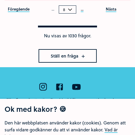
Föregående
...
...
Nästa
Nu visas av 1030 frågor.
Ställ en fråga
Nära Cancer är ett nationellt webbstöd för unga som står nära någon som
har cancer eller som har dött av sjukdomen. Webbstödet drivs av Region
Ok med kakor? 🍪
Örebro län och Regionalt cancercentrum Uppsala- Örebro.
Den här webbplatsen använder kakor (cookies). Genom att
surfa vidare godkänner du att vi använder kakor.
Vad är