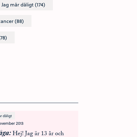
Jag mår dåligt (174)
cancer (88)
(78)
r dåligt
november 2013
åga
Hej! Jag är 13 år och