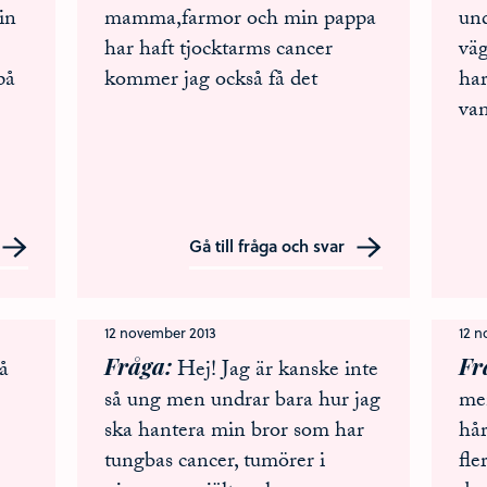
in
mamma,farmor och min pappa
und
har haft tjocktarms cancer
väg
på
kommer jag också få det
har
van
Gå till fråga och svar
12 november 2013
12 
Fråga
Fr
å
Hej! Jag är kanske inte
så ung men undrar bara hur jag
men
ska hantera min bror som har
hår
tungbas cancer, tumörer i
fle