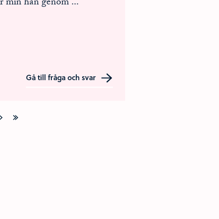
ar min han genom
...
Gå till fråga och svar