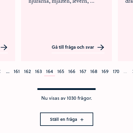
njurarna, mjälten, levern,
...
dr
Gå till fråga och svar
...
161
162
163
164
165
166
167
168
169
170
...
Nu visas av 1030 frågor.
Ställ en fråga