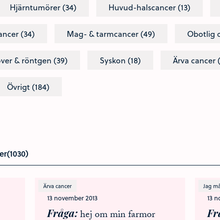
Hjärntumörer (34)
Huvud-halscancer (13)
ncer (34)
Mag- & tarmcancer (49)
Obotlig 
ver & röntgen (39)
Syskon (18)
Ärva cancer 
Övrigt (184)
er(1030)
Ärva cancer
Jag må
13 november 2013
13 
Fråga
Fr
hej om min farmor