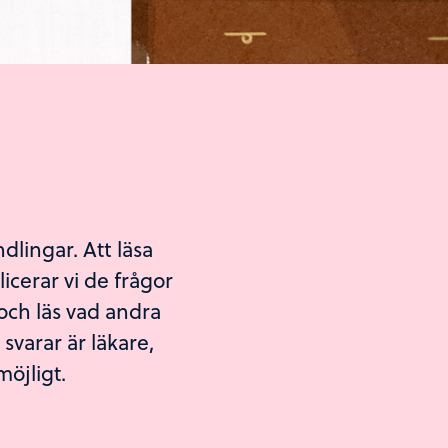
dlingar. Att läsa
icerar vi de frågor
a och läs vad andra
 svarar är läkare,
möjligt.