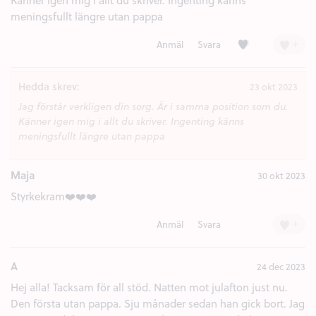
Känner igen mig i allt du skriver. Ingenting känns
meningsfullt längre utan pappa
Kärlek (3)
+
Anmäl
Svara
Hedda skrev:
23 okt 2023
Jag förstår verkligen din sorg. Är i samma position som du.
Känner igen mig i allt du skriver. Ingenting känns
meningsfullt längre utan pappa
Maja
30 okt 2023
Styrkekram❤️❤️❤️
+
Anmäl
Svara
A
24 dec 2023
Hej alla! Tacksam för all stöd. Natten mot julafton just nu.
Den första utan pappa. Sju månader sedan han gick bort. Jag