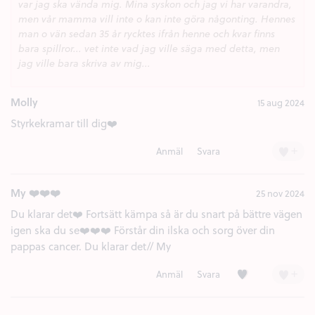
var jag ska vända mig. Mina syskon och jag vi har varandra,
men vår mamma vill inte o kan inte göra någonting. Hennes
man o vän sedan 35 år rycktes ifrån henne och kvar finns
bara spillror... vet inte vad jag ville säga med detta, men
jag ville bara skriva av mig...
Molly
15 aug 2024
Styrkekramar till dig❤️
+
Anmäl
Svara
My ❤️❤️❤️
25 nov 2024
Du klarar det❤️ Fortsätt kämpa så är du snart på bättre vägen
igen ska du se❤️❤️❤️ Förstår din ilska och sorg över din
pappas cancer. Du klarar det// My
Kärlek (1)
+
Anmäl
Svara