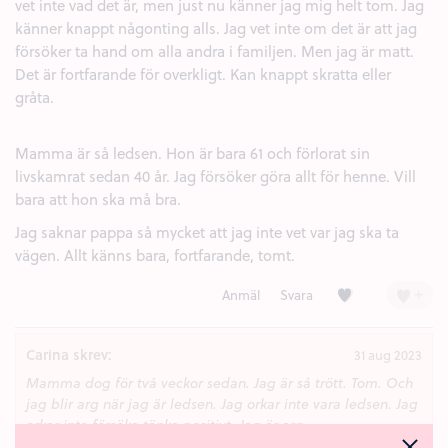
vet inte vad det är, men just nu känner jag mig helt tom. Jag
känner knappt någonting alls. Jag vet inte om det är att jag
försöker ta hand om alla andra i familjen. Men jag är matt.
Det är fortfarande för overkligt. Kan knappt skratta eller
gråta.
Mamma är så ledsen. Hon är bara 61 och förlorat sin
livskamrat sedan 40 år. Jag försöker göra allt för henne. Vill
bara att hon ska må bra.
Jag saknar pappa så mycket att jag inte vet var jag ska ta
vägen. Allt känns bara, fortfarande, tomt.
Kärlek (1)
+
Anmäl
Svara
Carina skrev:
31 aug 2023
Mamma dog för två veckor sedan. Jag är så trött. Tom. Och
jag blir arg när jag är ledsen. Jag orkar inte vara ledsen. Jag
orkar inte försöka tänka positivt. Jag är arg.