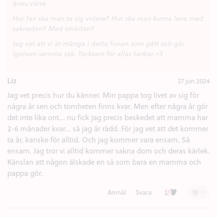
ännu värre.
Hur fan ska man ta sig vidare? Hur ska man kunna leva med
saknaden? Med smärtan?
Jag vet att vi är många i detta forum som gått och går
igenom samma sak. Tacksam för allas tankar <3
Liz
27 jun 2024
Jag vet precis hur du känner. Min pappa tog livet av sig för
några år sen och tomheten finns kvar. Men efter några år gör
det inte lika ont... nu fick jag precis beskedet att mamma har
2-6 månader kvar... så jag är rädd. För jag vet att det kommer
ta år, kanske för alltid. Och jag kommer vara ensam. Så
ensam. Jag tror vi alltid kommer sakna dom och deras kärlek.
Känslan att någon älskade en så som bara en mamma och
pappa gör.
Ledsen (2)
Kärlek (1)
+
Anmäl
Svara