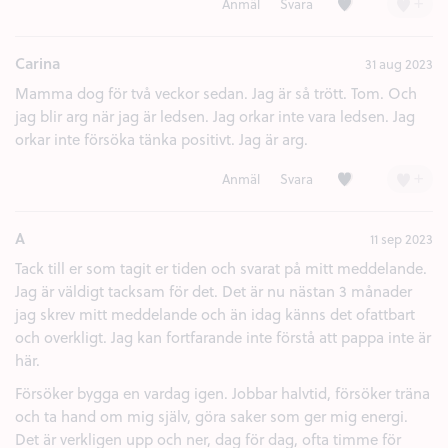
Kärlek (1)
+
Anmäl
Svara
Carina
31 aug 2023
Mamma dog för två veckor sedan. Jag är så trött. Tom. Och
jag blir arg när jag är ledsen. Jag orkar inte vara ledsen. Jag
orkar inte försöka tänka positivt. Jag är arg.
Kärlek (5)
+
Anmäl
Svara
A
11 sep 2023
Tack till er som tagit er tiden och svarat på mitt meddelande.
Jag är väldigt tacksam för det. Det är nu nästan 3 månader
jag skrev mitt meddelande och än idag känns det ofattbart
och overkligt. Jag kan fortfarande inte förstå att pappa inte är
här.
Försöker bygga en vardag igen. Jobbar halvtid, försöker träna
och ta hand om mig själv, göra saker som ger mig energi.
Det är verkligen upp och ner, dag för dag, ofta timme för