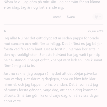
Nästa år vill jag göra på mitt sätt. Jag har svårt för att känna
efter idag. Jag är nog fortfarande arg.
+
Anmäl
Svara
A
25 jun 2024
Hej alla! Nu har det gått drygt ett år sedan pappa förlorade
mot cancern och mitt första inlägg. Det är först nu jag börjar
förstå vad fan som hänt. Det är först nu hjärnan börjar ta in
den nya verkligheten. Senaste halvåret har jag varit i princip
helt avstängd. Knappt gråtit, knappt varit ledsen. Inte kunnat
förmå mig att ta in.
Just nu saknar jag pappa så mycket att det börjar påverka
min vardag. Det slår mig dagligen, som en blixt från klar
himmel, och jag tappar i princip andan. Det är som att jag
påminns första gången, varje dag, att han aldrig kommer
tillbaks. Smärtan gör lika ond varje dag, om än vissa dagar
ännu värre.