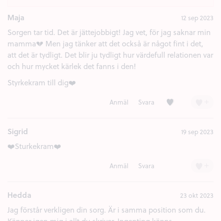
Maja
12 sep 2023
Sorgen tar tid. Det är jättejobbigt! Jag vet, för jag saknar min
mamma💔 Men jag tänker att det också är något fint i det,
att det är tydligt. Det blir ju tydligt hur värdefull relationen var
och hur mycket kärlek det fanns i den!
Styrkekram till dig❤️
Kärlek (3)
+
Anmäl
Svara
Sigrid
19 sep 2023
❤️Sturkekram❤️
+
Anmäl
Svara
Hedda
23 okt 2023
Jag förstår verkligen din sorg. Är i samma position som du.