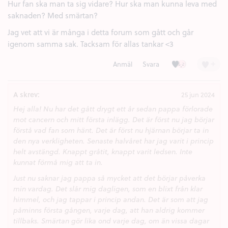
Hur fan ska man ta sig vidare? Hur ska man kunna leva med
saknaden? Med smärtan?
Jag vet att vi är många i detta forum som gått och går
igenom samma sak. Tacksam för allas tankar <3
Kärlek (1)
Besviken (1)
+
Anmäl
Svara
A skrev:
25 jun 2024
Hej alla! Nu har det gått drygt ett år sedan pappa förlorade
mot cancern och mitt första inlägg. Det är först nu jag börjar
förstå vad fan som hänt. Det är först nu hjärnan börjar ta in
den nya verkligheten. Senaste halvåret har jag varit i princip
helt avstängd. Knappt gråtit, knappt varit ledsen. Inte
kunnat förmå mig att ta in.
Just nu saknar jag pappa så mycket att det börjar påverka
min vardag. Det slår mig dagligen, som en blixt från klar
himmel, och jag tappar i princip andan. Det är som att jag
påminns första gången, varje dag, att han aldrig kommer
tillbaks. Smärtan gör lika ond varje dag, om än vissa dagar