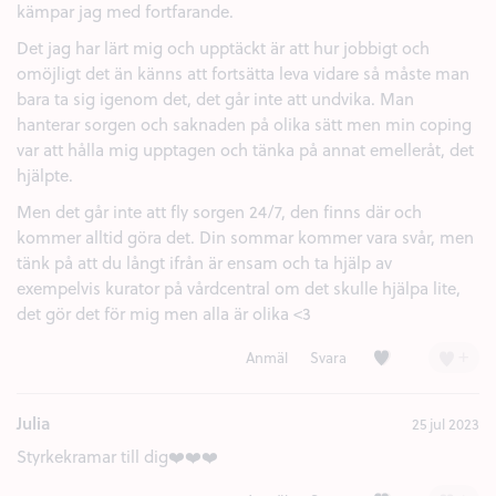
kämpar jag med fortfarande.
Det jag har lärt mig och upptäckt är att hur jobbigt och
omöjligt det än känns att fortsätta leva vidare så måste man
bara ta sig igenom det, det går inte att undvika. Man
hanterar sorgen och saknaden på olika sätt men min coping
var att hålla mig upptagen och tänka på annat emelleråt, det
hjälpte.
Men det går inte att fly sorgen 24/7, den finns där och
kommer alltid göra det. Din sommar kommer vara svår, men
tänk på att du långt ifrån är ensam och ta hjälp av
exempelvis kurator på vårdcentral om det skulle hjälpa lite,
det gör det för mig men alla är olika <3
Kärlek (4)
+
Anmäl
Svara
Julia
25 jul 2023
Styrkekramar till dig❤️❤️❤️