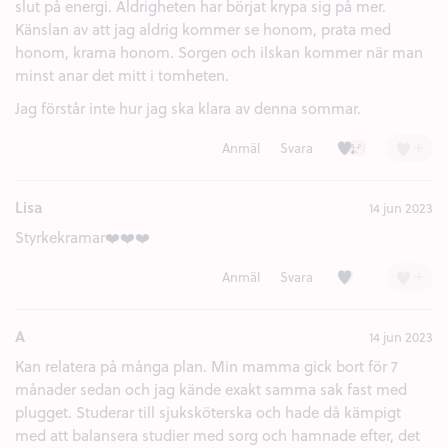
slut på energi. Aldrigheten har börjat krypa sig på mer.
Känslan av att jag aldrig kommer se honom, prata med
honom, krama honom. Sorgen och ilskan kommer när man
minst anar det mitt i tomheten.
Jag förstår inte hur jag ska klara av denna sommar.
Kärlek (14)
Ledsen (2)
+
Anmäl
Svara
Lisa
14 jun 2023
Styrkekramar❤️❤️❤️
Kärlek (2)
+
Anmäl
Svara
A
14 jun 2023
Kan relatera på många plan. Min mamma gick bort för 7
månader sedan och jag kände exakt samma sak fast med
plugget. Studerar till sjuksköterska och hade då kämpigt
med att balansera studier med sorg och hamnade efter, det