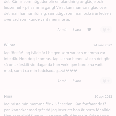
det. Känns som högtider blir en blandning av glädje och
ledsenhet - på samma gång! Visst kan man vara glad över
det man har framför sig, samtidigt som man också är ledsen
över vad som kunde varit men inte är.
Kärlek (2)
+
Anmäl
Svara
Wilma
24 mar 2022
Jag förstår! Jag fyllde år i helgen som var och mamma var
inte där. Hon dog i somras. Jag saknar henne så och det gör
så ont, särskilt vid dagar då hon verkligen borde ha varit
med, som t ex min födelsedag...😭💔💔💔
+
Anmäl
Svara
Nina
20 apr 2022
Jag miste min mamma för 2,5 år sedan. Kan fortfarande få
panikattacker med gråt då jag inser att hon är borta för alltid.
Hon som alltid funnits. Hon som alltid brytt sig. Står nästan