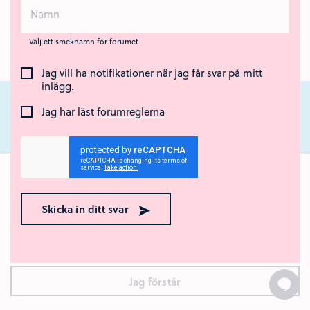
Välj ett smeknamn för forumet
Jag vill ha notifikationer när jag får svar på mitt
inlägg.
Jag har läst
forumreglerna
Nära Cancer är ett nationellt webbstöd för unga som står nära någon som
har cancer eller som har dött av sjukdomen. Webbstödet drivs av Region
Ok med kakor? 🍪
Örebro län och Regionalt cancercentrum Uppsala- Örebro.
Den här webbplatsen använder kakor (cookies). Genom att
Skicka in ditt svar
surfa vidare godkänner du att vi använder kakor.
Vad är
kakor?
Jag förstår