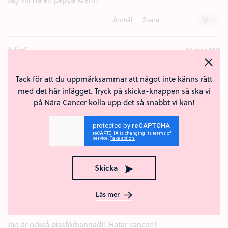
+
Anmäl
Svara
JuliaC
06 mar 2015
Min pappa dog inatt. Så kan inte säga så mycket om
efterspelet. Men jag har redan varit så sur och otrevlig. Inte
Tack för att du uppmärksammar att något inte känns rätt
orkat vara med kompisar för jag orkar inte ens hålla min
med det här inlägget. Tryck på skicka-knappen så ska vi
mun i vad som skulle kunna tolkas som ett leende. Och gör
på Nära Cancer kolla upp det så snabbt vi kan!
jag inte det då kommer de fråga, och jag vill absolut inte
prata med dem. Jag är så avundsjuk på alla vars liv är utan
stora problem, alla familjemedlemmar friska och krya. Jag
blir så sjukt anti. Och nu ska alla börja ringa. Tänker inte
svara när de ringer.
Skicka
+
Anmäl
Svara
Läs mer
Anonym
23 mar 2015
Jag är också pissförbannad!! Hatar cancer!!