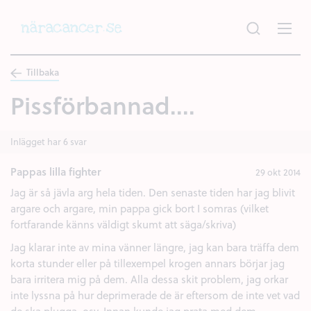
Hoppa
till
huvudinnehållet
Tillbaka
Pissförbannad....
Inlägget har 6 svar
Pappas lilla fighter
29 okt 2014
Jag är så jävla arg hela tiden. Den senaste tiden har jag blivit
argare och argare, min pappa gick bort I somras (vilket
fortfarande känns väldigt skumt att säga/skriva)
Jag klarar inte av mina vänner längre, jag kan bara träffa dem
korta stunder eller på tillexempel krogen annars börjar jag
bara irritera mig på dem. Alla dessa skit problem, jag orkar
inte lyssna på hur deprimerade de är eftersom de inte vet vad