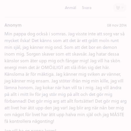
+
Anmäl
Svara
Anonym
08 nov 2014
Min pappa dog också i somras. Jag visste inte att sorg var så
mycket ilska! Det känns som att det är ett grått moln runt
min själ, jag känner mig ond. Som att det bor en demon
inom mig. Sorgen skaver som ett skavsår. Jag hatar dessa
känslor som äter upp mig och fångar mig! Jag vill ha skön
energi men det är OMÖJLIGT att slå ifrån sig det här.
Känslorna är för mäktiga. Jag känner mig sviken av vänner,
jag känner mig ensam. Jag stöter ifrån mig min kille, jag vill
lämna honom. Jag kokar när han vill ta i mig. Jag vill ändra
på allt i mitt liv för jag stör mig på allt och det gör mig
förbannad! Det gör mig arg att allt fortsätter! Det gör mig arg
att livet har ätit upp den jag var! Jag blir arg när nån ber mig
om något för livet har ätit upp halva min själ och jag MÅSTE
få kontrollera någonting!
Jag vill ha en pappa kram!