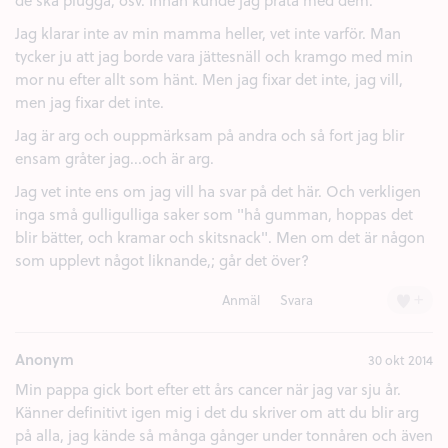
de ska plugga, osv. Innan kunde jag prata med dem.
Jag klarar inte av min mamma heller, vet inte varför. Man
tycker ju att jag borde vara jättesnäll och kramgo med min
mor nu efter allt som hänt. Men jag fixar det inte, jag vill,
men jag fixar det inte.
Jag är arg och ouppmärksam på andra och så fort jag blir
ensam gråter jag...och är arg.
Jag vet inte ens om jag vill ha svar på det här. Och verkligen
inga små gulligulliga saker som "hå gumman, hoppas det
blir bätter, och kramar och skitsnack". Men om det är någon
som upplevt något liknande,; går det över?
+
Anmäl
Svara
Anonym
30 okt 2014
Min pappa gick bort efter ett års cancer när jag var sju år.
Känner definitivt igen mig i det du skriver om att du blir arg
på alla, jag kände så många gånger under tonnåren och även