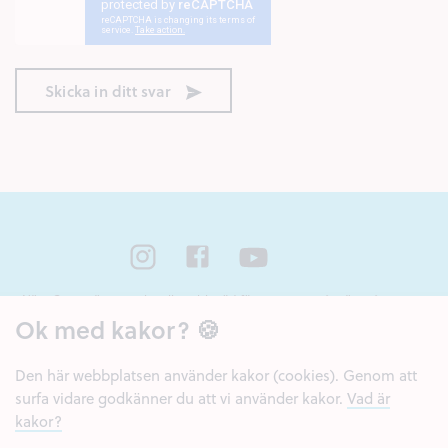
Skicka in ditt svar
Nära Cancer är ett nationellt webbstöd för unga som står nära någon som
har cancer eller som har dött av sjukdomen. Webbstödet drivs av Region
Ok med kakor? 🍪
Örebro län och Regionalt cancercentrum Uppsala- Örebro.
Den här webbplatsen använder kakor (cookies). Genom att
surfa vidare godkänner du att vi använder kakor.
Vad är
kakor?