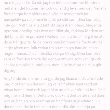
nu när jag är 26. Så nä, jag tror inte det kommer försvinna
helt men det trappas ner och du lär dig leva med det. När ens
förälder går bort åldras man väldigt mycket och får
perspektiv på saker och ting på ett sätt som dina kompisar
inte gör. Mitt tips är att faktiskt säga ifrån ibland; klagar de
oproportionerligt mkt över ngt idiotiskt, förklara för dem att
det finns större problem i världen och att du blir arg över att
de är trångsynta. Är de bra vänner kommer de förstå att du
sörjer (även om folk verkar tro att man typ bara är ledsen
någon månad...) och försöka skärpa till sig. Dina kompisar
kanske försöker trösta dig genom att vara som vanligt och
snacka om alla skitproblem, men inte inser att de bara gör
dig arg.
Angående din mamma så gjorde jag likadant, distanserade
mig mot henne eftersom jag var så fruktansvärt rädd att
mista henne med och jag tänkte att det var bäst att inte fästa
mig mer vid henne. Detta blev dock mycket bättre med tiden,
och nu har jag och mamma en helt fantastisk relation. Ge
det tid, och det är helt ok att det är ditt sätt att sörja på.