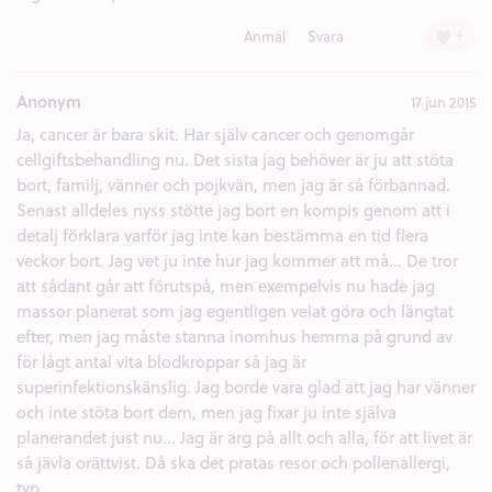
+
Anmäl
Svara
Anonym
17 jun 2015
Ja, cancer är bara skit. Har själv cancer och genomgår
cellgiftsbehandling nu. Det sista jag behöver är ju att stöta
bort, familj, vänner och pojkvän, men jag är så förbannad.
Senast alldeles nyss stötte jag bort en kompis genom att i
detalj förklara varför jag inte kan bestämma en tid flera
veckor bort. Jag vet ju inte hur jag kommer att må... De tror
att sådant går att förutspå, men exempelvis nu hade jag
massor planerat som jag egentligen velat göra och längtat
efter, men jag måste stanna inomhus hemma på grund av
för lågt antal vita blodkroppar så jag är
superinfektionskänslig. Jag borde vara glad att jag har vänner
och inte stöta bort dem, men jag fixar ju inte själva
planerandet just nu... Jag är arg på allt och alla, för att livet är
så jävla orättvist. Då ska det pratas resor och pollenallergi,
typ...