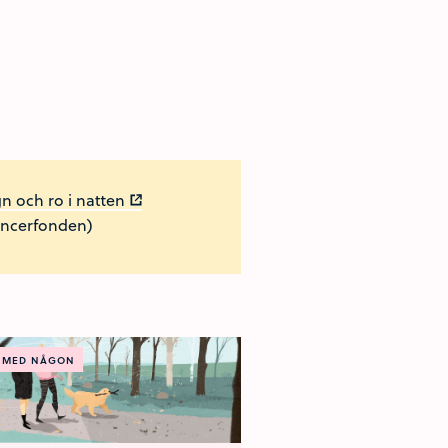
n och ro i natten
ncerfonden)
 MED NÅGON