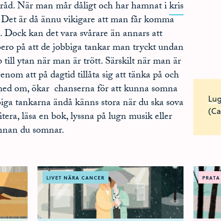
örråd. När man mår dåligt och har hamnat i
kris
. Det är då ännu vikigare att man får komma
na. Dock kan det vara svårare än annars att
ero på att de jobbiga tankar man tryckt undan
ill ytan när man är trött. Särskilt när man är
om att på dagtid tillåta sig att tänka på och
med om, ökar chanserna för att kunna somna
Lug
biga tankarna ändå känns stora när du ska sova
(Ca
era, läsa en bok, lyssna på lugn musik eller
innan du somnar.
LIVET NÄRA CANCER
PRATA