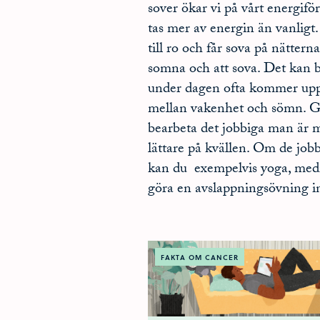
sover ökar vi på vårt energif
tas mer av energin än vanligt
till ro och får sova på nätter
somna och att sova. Det kan b
under dagen ofta kommer upp t
mellan vakenhet och sömn. Gen
bearbeta det jobbiga man är 
lättare på kvällen. Om de job
kan du exempelvis yoga, medit
göra en avslappningsövning 
FAKTA OM CANCER