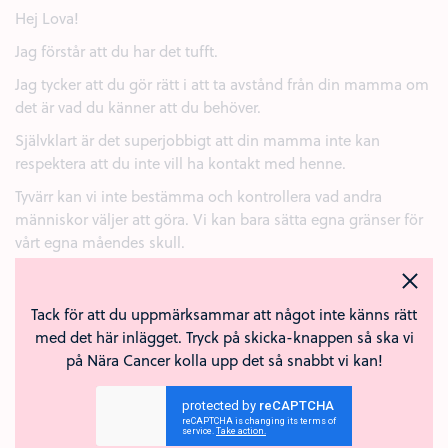
Hej Lova!
Jag förstår att du har det tufft.
Jag tycker att du gör rätt i att ta avstånd från din mamma om
det är vad du känner att du behöver.
Självklart är det superjobbigt att din mamma inte kan
respektera att du inte vill ha kontakt med henne.
Tyvärr kan vi inte bestämma och kontrollera vad andra
människor väljer att göra. Vi kan bara sätta egna gränser för
vårt egna måendes skull.
Du är inte ensam i din upplevelse, Massa styrkekramar till
dig! ❤️
Tack för att du uppmärksammar att något inte känns rätt
Kärlek (2)
+
med det här inlägget. Tryck på skicka-knappen så ska vi
Anmäl
Svara
på Nära Cancer kolla upp det så snabbt vi kan!
Kristin skrev:
19 apr 2023
Hej Lova!