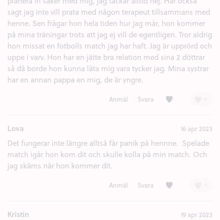
planera in saker med mig, jag tackar alltid nej. Har också
sagt jag inte vill prata med någon terapeut tillsammans med
henne. Sen frågar hon hela tiden hur jag mår, hon kommer
på mina träningar trots att jag ej vill de egentligen. Tror aldrig
hon missat en fotbolls match jag har haft. Jag är upprörd och
uppe i varv. Hon har en jätte bra relation med sina 2 döttrar
så då borde hon kunna låta mig vara tycker jag. Mina systrar
har en annan pappa en mig, de är yngre.
Kärlek (3)
+
Anmäl
Svara
Lova
16 apr 2023
Det fungerar inte längre alltså får panik på hennne. Spelade
match igår hon kom dit och skulle kolla på min match. Och
jag skäms när hon kommer dit.
Kärlek (1)
+
Anmäl
Svara
Kristin
19 apr 2023