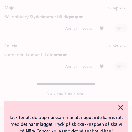
Maja
28 sep 2023
Så jobbigt🥺Styrkekramar till dig❤️❤️❤️
Kärlek (1)
+
Anmäl
Svara
Felicia
03 okt 2023
värmande kramar till dig❤️❤️❤️
Kärlek (1)
+
Anmäl
Svara
Nu visas
2
av 2 svar.
Tack för att du uppmärksammar att något inte känns rätt
Svara på "Min mamma 💔"
med det här inlägget. Tryck på skicka-knappen så ska vi
på Nära Cancer kolla upp det så snabbt vi kan!