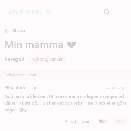
Hoppa
till
huvudinnehållet
Tillbaka
Min mamma 💔
Kategori
Obotlig cancer
Inlägget har 2 svar
Elina Andersson
27 sep 2023
Gud jag är så ledsen. Min mamma bara ligger i sängen och
väntar på att dö. Hon har ont och orkar inte prata eller göra
något. 😣😖
Kärlek (5)
Ledsen (3)
+
Anmäl
Svara