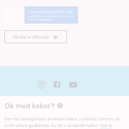
Skicka in ditt svar
Nära Cancer är ett nationellt webbstöd för unga som står nära någon som
har cancer eller som har dött av sjukdomen. Webbstödet drivs av Region
Ok med kakor? 🍪
Örebro län och Regionalt cancercentrum Uppsala- Örebro.
Den här webbplatsen använder kakor (cookies). Genom att
surfa vidare godkänner du att vi använder kakor.
Vad är