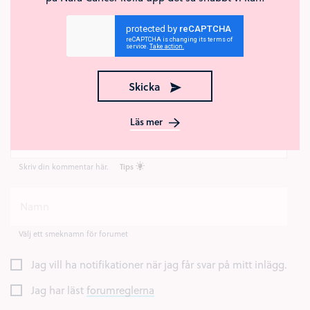
Kommentar
Skicka
Läs mer
Skriv din kommentar här.
Tips
Välj ett smeknamn för forumet
Jag vill ha notifikationer när jag får svar på mitt inlägg.
Jag har läst
forumreglerna