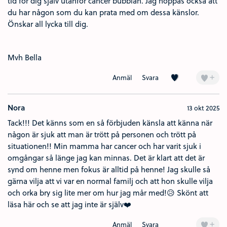
tid för dig själv utanför cancer bubblan. Jag hoppas också att
du har någon som du kan prata med om dessa känslor.
Önskar all lycka till dig.
Mvh Bella
Kärlek (2)
+
Anmäl
Svara
Nora
13 okt 2025
Tack!!! Det känns som en så förbjuden känsla att känna när
någon är sjuk att man är trött på personen och trött på
situationen!! Min mamma har cancer och har varit sjuk i
omgångar så länge jag kan minnas. Det är klart att det är
synd om henne men fokus är alltid på henne! Jag skulle så
gärna vilja att vi var en normal familj och att hon skulle vilja
och orka bry sig lite mer om hur jag mår med!😥 Skönt att
läsa här och se att jag inte är själv❤️
+
Anmäl
Svara