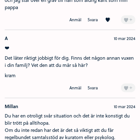
och jag står över en grav till nån som aldrig känt som min
pappa
Kärlek (10)
+
Anmäl
Svara
A
10 mar 2024
❤️
Det låter riktigt jobbigt för dig. Finns det någon annan vuxen
i din familj? Vet den att du mår så här?
kram
+
Anmäl
Svara
Millan
10 mar 2024
Du har en otroligt svår situation och det är inte konstigt du
blir trött på alltihopa.
Om du inte redan har det är det så viktigt att du får
regelbundet samtalsstöd av kuratorn eller psykolog.