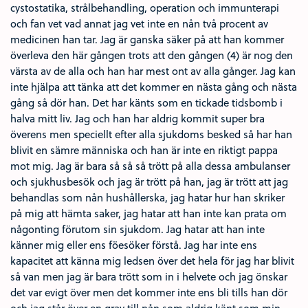
cystostatika, strålbehandling, operation och immunterapi
och fan vet vad annat jag vet inte en nån två procent av
medicinen han tar. Jag är ganska säker på att han kommer
överleva den här gången trots att den gången (4) är nog den
värsta av de alla och han har mest ont av alla gånger. Jag kan
inte hjälpa att tänka att det kommer en nästa gång och nästa
gång så dör han. Det har känts som en tickade tidsbomb i
halva mitt liv. Jag och han har aldrig kommit super bra
överens men speciellt efter alla sjukdoms besked så har han
blivit en sämre människa och han är inte en riktigt pappa
mot mig. Jag är bara så så så trött på alla dessa ambulanser
och sjukhusbesök och jag är trött på han, jag är trött att jag
behandlas som nån hushållerska, jag hatar hur han skriker
på mig att hämta saker, jag hatar att han inte kan prata om
någonting förutom sin sjukdom. Jag hatar att han inte
känner mig eller ens föesöker förstå. Jag har inte ens
kapacitet att känna mig ledsen över det hela för jag har blivit
så van men jag är bara trött som in i helvete och jag önskar
det var evigt över men det kommer inte ens bli tills han dör