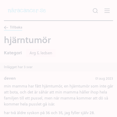
Hoppa
till
huvudinnehållet
Tillbaka
hjärntumör
Kategori
Arg & ledsen
Inlägget har 3 svar
deven
01 aug 2023
min mamma har fått hjärntumör, en hjärntumör som inte går
att bota, och det är såhär att min mamma håller ihop hela
familjen till ett pussel, men när mamma kommer att dö så
kommer hela pusslet gå isär.
har två äldre syskon på 36 och 35, jag fyller själv 28.