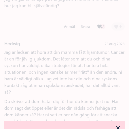
hur jag kan bli självständig?
Kärlek (12)
Ledsen (1)
+
Anmäl
Svara
Hedwig
25 aug 2023
Jag är ledsen att höra att din mamma fått hjärntumör. Cancer
är en för jävlig sjukdom. Det låter som att du och dina
syskon har väldigt olika strategier för att hantera hela
situationen, och ingen kanske är mer "rätt" än den andra, ni
bara är väldigt olika. Jag vet inte hur din och dina syskons
kontakt såg ut innan sjukdomsbeskedet, har det alltid varit
så?
Du skriver att dom hatar dig för hur du känner just nu. Har
dom sagt det öppet eller är det din rädsla och farhåga att
dom känner så? Har ni satt er ner nån gång för att snacka
om det här? Dina syskon kanske inte är redo att acceptera
det faktum att er mamma inte kommer leva 40 år till.