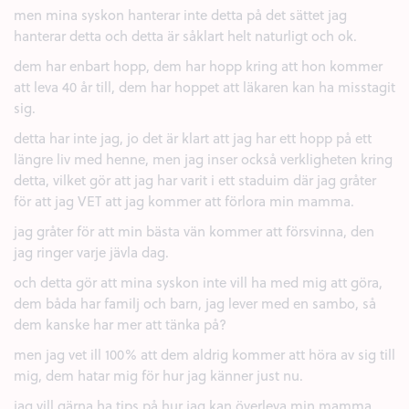
men mina syskon hanterar inte detta på det sättet jag
hanterar detta och detta är såklart helt naturligt och ok.
dem har enbart hopp, dem har hopp kring att hon kommer
att leva 40 år till, dem har hoppet att läkaren kan ha misstagit
sig.
detta har inte jag, jo det är klart att jag har ett hopp på ett
längre liv med henne, men jag inser också verkligheten kring
detta, vilket gör att jag har varit i ett staduim där jag gråter
för att jag VET att jag kommer att förlora min mamma.
jag gråter för att min bästa vän kommer att försvinna, den
jag ringer varje jävla dag.
och detta gör att mina syskon inte vill ha med mig att göra,
dem båda har familj och barn, jag lever med en sambo, så
dem kanske har mer att tänka på?
men jag vet ill 100% att dem aldrig kommer att höra av sig till
mig, dem hatar mig för hur jag känner just nu.
jag vill gärna ha tips på hur jag kan överleva min mamma,