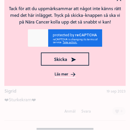
Tack för att du uppmärksammar att något inte känns rätt
Du har en sambo, jag hoppas att hen är till stöd för dig i
med det här inlägget. Tryck på skicka-knappen så ska vi
denna jobbiga situation och att ni kan prata!
på Nära Cancer kolla upp det så snabbt vi kan!
Var snäll mot dig själv!
Kärlek (3)
+
Anmäl
Svara
Maja
12 sep 2023
Skicka
Styrkekram❤️❤️❤️
+
Anmäl
Svara
Läs mer
Sigrid
19 sep 2023
❤️Sturkekram❤️
+
Anmäl
Svara