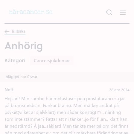
Hoppa
till
huvudinnehållet
Tillbaka
Anhörig
Kategori
Cancersjukdomar
Inlägget har 0 svar
Nett
28 apr 2024
Hejsan! Min sambo har metastaser pga prostatacancer..går
på bromsmedicin. Funkar bra nu. Men märker ändrat på
psyket(vilket är självklart) men sådär konstigt??.. nånting
som inte stämmer? Fattar att ni tänker..jo för f..an.. klart han
är nedstämd? Å jaa..såklart! Men tänkte mer på om det finns
nån med erfarenhet av..om det blir märkbara förändringar av