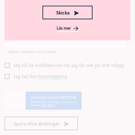
Skicka
Skriv din kommentar här.
Tips
Läs mer
Välj ett smeknamn för forumet
Jag vill ha notifikationer när jag får svar på mitt inlägg.
Jag har läst
forumreglerna
Spara dina ändringar