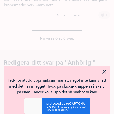
bromsmediciner? Kram nett
+
Anmäl
Svara
Nu visas
0
av 0 svar.
Redigera ditt svar på "Anhörig "
Kommentar
Tack för att du uppmärksammar att något inte känns rätt
med det här inlägget. Tryck på skicka-knappen så ska vi
på Nära Cancer kolla upp det så snabbt vi kan!