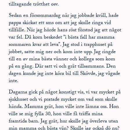
tilltagande trötthet osv.
Sedan en försommardag när jag jobbade kväll, hade
pappa skickat ett sms om att jag skulle ringa vid
tillfälle. När jag hörde hans röst förstod jag att något
var fel. Då kom beskedet ”i bästa fall har mamma
sommaren kvar att leva”. Jag stod i trapphuset på
jobbet, satte mig ner och kom inte upp. Jag ringde
till en av mina bästa vänner och kollega som kom
på en gång. Där satt vi och grät tillsammans. Den
dagen kunde jag inte köra bil till Skövde, jag vågade
inte.
Dagarna gick på något konstigt vis, vi var mycket på
sjukhuset och vi pratade mycket om vad som skulle
hända. Mamma grät, hon ville inte lämna oss. Hon
ville se mig fylla 30, hon ville få träffa mina
framtida barn. Jag grät, hur skulle jag överleva utan
min mamma och bästa vän? Skulle jag också dö nu?