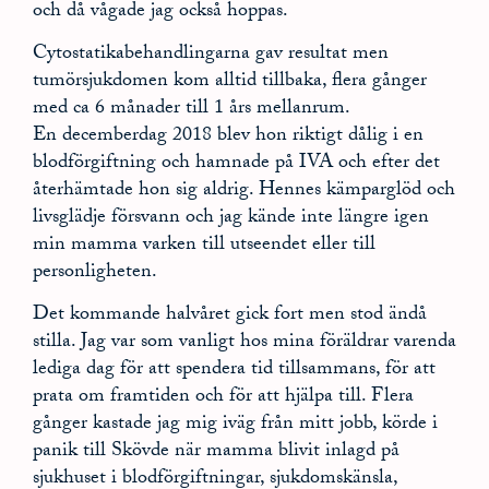
och då vågade jag också hoppas.
Cytostatikabehandlingarna gav resultat men
tumörsjukdomen kom alltid tillbaka, flera gånger
med ca 6 månader till 1 års mellanrum.
En decemberdag 2018 blev hon riktigt dålig i en
blodförgiftning och hamnade på IVA och efter det
återhämtade hon sig aldrig. Hennes kämparglöd och
livsglädje försvann och jag kände inte längre igen
min mamma varken till utseendet eller till
personligheten.
Det kommande halvåret gick fort men stod ändå
stilla. Jag var som vanligt hos mina föräldrar varenda
lediga dag för att spendera tid tillsammans, för att
prata om framtiden och för att hjälpa till. Flera
gånger kastade jag mig iväg från mitt jobb, körde i
panik till Skövde när mamma blivit inlagd på
sjukhuset i blodförgiftningar, sjukdomskänsla,