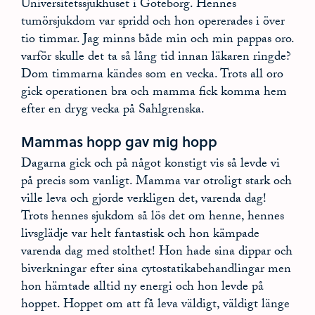
Universitetssjukhuset i Göteborg. Hennes
tumörsjukdom var spridd och hon opererades i över
tio timmar. Jag minns både min och min pappas oro.
varför skulle det ta så lång tid innan läkaren ringde?
Dom timmarna kändes som en vecka. Trots all oro
gick operationen bra och mamma fick komma hem
efter en dryg vecka på Sahlgrenska.
Mammas hopp gav mig hopp
Dagarna gick och på något konstigt vis så levde vi
på precis som vanligt. Mamma var otroligt stark och
ville leva och gjorde verkligen det, varenda dag!
Trots hennes sjukdom så lös det om henne, hennes
livsglädje var helt fantastisk och hon kämpade
varenda dag med stolthet! Hon hade sina dippar och
biverkningar efter sina cytostatikabehandlingar men
hon hämtade alltid ny energi och hon levde på
hoppet. Hoppet om att få leva väldigt, väldigt länge