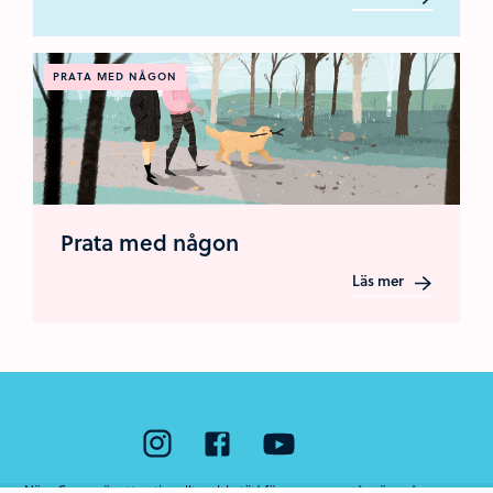
PRATA MED NÅGON
Prata med någon
Läs mer
Nära Cancer är ett nationellt webbstöd för unga som står nära någon som