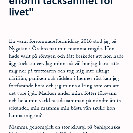
enorm tacksamhet för
livet"
En varm försommareftermiddag 2016 stod jag på
Nygatan i Örebro när min mamma ringde. Hon
hade varit på röntgen och fått beskedet att hon hade
äggstockscancer. Jag minns så väl hur jag bara satte
mig ner på trottoaren och tog mig inte riktigt
därifrån, paniken och rädslan i hennes röst kan jag
fortfarande höra och jag minns allting som om att
det vore igår. Marken under mina fötter försvann
och hela min värld rasade samman på mindre än tre
sekunder, min mamma min bästa vän skulle hon
lämna mig nu?
Mamma genomgick en stor kirurgi på Sahlgrenska