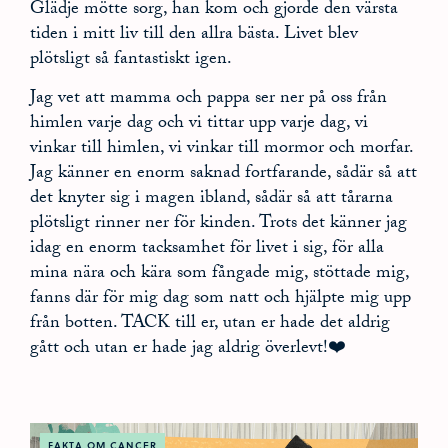
Glädje mötte sorg, han kom och gjorde den värsta
tiden i mitt liv till den allra bästa. Livet blev
plötsligt så fantastiskt igen.
Jag vet att mamma och pappa ser ner på oss från
himlen varje dag och vi tittar upp varje dag, vi
vinkar till himlen, vi vinkar till mormor och morfar.
Jag känner en enorm saknad fortfarande, sådär så att
det knyter sig i magen ibland, sådär så att tårarna
plötsligt rinner ner för kinden. Trots det känner jag
idag en enorm tacksamhet för livet i sig, för alla
mina nära och kära som fångade mig, stöttade mig,
fanns där för mig dag som natt och hjälpte mig upp
från botten. TACK till er, utan er hade det aldrig
gått och utan er hade jag aldrig överlevt!❤️
FAKTA OM CANCER