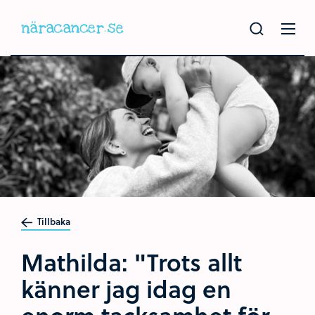
Hoppa
till
huvudinnehållet
Tillbaka
Mathilda: "Trots allt
känner jag idag en