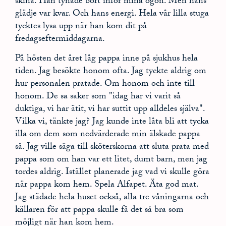
skina. Han tynade bort inför mina ögon. Men hans
glädje var kvar. Och hans energi. Hela vår lilla stuga
tycktes lysa upp när han kom dit på
fredagseftermiddagarna.
På hösten det året låg pappa inne på sjukhus hela
tiden. Jag besökte honom ofta. Jag tyckte aldrig om
hur personalen pratade. Om honom och inte till
honom. De sa saker som "idag har vi varit så
duktiga, vi har ätit, vi har suttit upp alldeles själva".
Vilka vi, tänkte jag? Jag kunde inte låta bli att tycka
illa om dem som nedvärderade min älskade pappa
så. Jag ville säga till sköterskorna att sluta prata med
pappa som om han var ett litet, dumt barn, men jag
tordes aldrig. Istället planerade jag vad vi skulle göra
när pappa kom hem. Spela Alfapet. Äta god mat.
Jag städade hela huset också, alla tre våningarna och
källaren för att pappa skulle få det så bra som
möjligt när han kom hem.