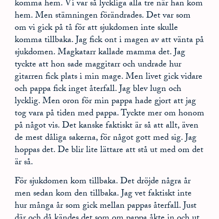
komma hem. Vi var så lyckliga alla tre när han kom
hem. Men stämningen förändrades. Det var som
om vi gick på tå för att sjukdomen inte skulle
komma tillbaka. Jag fick ont i magen av att vänta på
sjukdomen. Magkatarr kallade mamma det. Jag
tyckte att hon sade maggitarr och undrade hur
gitarren fick plats i min mage. Men livet gick vidare
och pappa fick inget återfall. Jag blev lugn och
lycklig. Men oron för min pappa hade gjort att jag
tog vara på tiden med pappa. Tyckte mer om honom
på något vis. Det kanske faktiskt är så att allt, även
de mest dåliga sakerna, för något gott med sig. Jag
hoppas det. De blir lite lättare att stå ut med om det
är så.
För sjukdomen kom tillbaka. Det dröjde några år
men sedan kom den tillbaka. Jag vet faktiskt inte
hur många år som gick mellan pappas återfall. Just
där och då kändes det som om pappa åkte in och ut