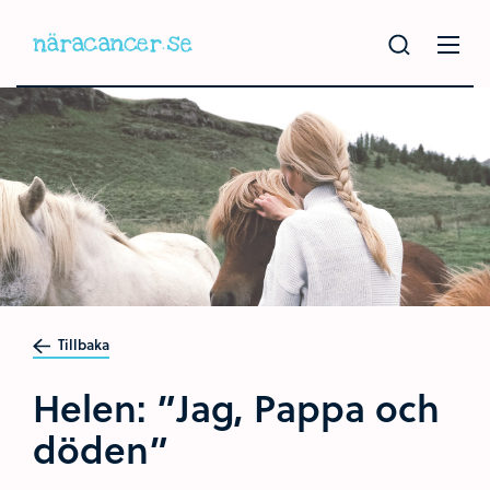
Hoppa
till
huvudinnehållet
Tillbaka
Helen: ”Jag, Pappa och
döden”