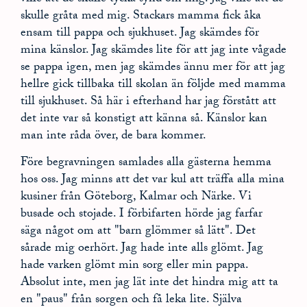
skulle gråta med mig. Stackars mamma fick åka
ensam till pappa och sjukhuset. Jag skämdes för
mina känslor. Jag skämdes lite för att jag inte vågade
se pappa igen, men jag skämdes ännu mer för att jag
hellre gick tillbaka till skolan än följde med mamma
till sjukhuset. Så här i efterhand har jag förstått att
det inte var så konstigt att känna så. Känslor kan
man inte råda över, de bara kommer.
Före begravningen samlades alla gästerna hemma
hos oss. Jag minns att det var kul att träffa alla mina
kusiner från Göteborg, Kalmar och Närke. Vi
busade och stojade. I förbifarten hörde jag farfar
säga något om att "barn glömmer så lätt". Det
sårade mig oerhört. Jag hade inte alls glömt. Jag
hade varken glömt min sorg eller min pappa.
Absolut inte, men jag lät inte det hindra mig att ta
en "paus" från sorgen och få leka lite. Själva