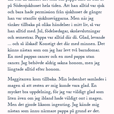
på Södersjukhuset hela tiden. Att han alltid var sjuk
och bara hade permission från sjukhuset de gånger
han var utanför sjukhusväggarna. Men när jag
tänker tillbaka på olika händelser i mitt liv, så var
han alltid med. Jul, födelsedagar, skolavslutningar
och semestrar. Pappa var alltid där då. Glad, levande
... och så älskad! Konstigt det där med minnen. Det
känns nästan som om jag har levt två barndomar.
En med pappas cancer och en med pappa utan
cancer. Jag behövde aldrig sakna honom, men jag
längtade alltid efter honom.
Maggitarren kom tillbaka. Min ledsenhet samlades i
magen så att resten av mig kunde vara glad. En
mycket bra uppdelning, för jag var väldigt glad som
liten även om jag ibland hade väldigt ont i magen.
Men det gjorde liksom ingenting. Jag kände mig
nästan som ännu närmare pappa på grund av det.