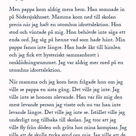
Men pappa kom aldrig mera hem. Han somnade in
på Södersjukhuset. Mamma kom ned till skolan
precis när jag haft en utomhus idrottslektion. Hon
stod och väntade på mig. Hon behövde inte säga ett
enda ord. Jag såg på henne vad som hade hänt. Min
pappa fanns inte längre. Han hade åkt till himlen
och jag fick ett hysteriskt sammanbrott i
omklädningsrummet. Jag var aldrig mer med på en
utomhus idrottslektion.
När mamma och jag kom hem frågade hon om jag
ville se pappa en sista gång. Det ville jag inte. Jag
ville inte se honom olevande. Han var för mig den
mest levande person jag visste och nu var han inte
levande längre. Det ville jag inte se. Istället ville jag
underligt nog tillbaka till skolan. Jag tror att jag
ville fly från döden och gråta hos mina kompisar. Jag
ville att de skulle tycka synd om mig. Jag ville att de