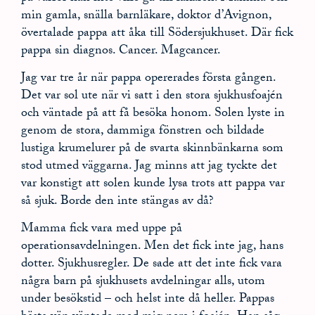
min gamla, snälla barnläkare, doktor d’Avignon,
övertalade pappa att åka till Södersjukhuset. Där fick
pappa sin diagnos. Cancer. Magcancer.
Jag var tre år när pappa opererades första gången.
Det var sol ute när vi satt i den stora sjukhusfoajén
och väntade på att få besöka honom. Solen lyste in
genom de stora, dammiga fönstren och bildade
lustiga krumelurer på de svarta skinnbänkarna som
stod utmed väggarna. Jag minns att jag tyckte det
var konstigt att solen kunde lysa trots att pappa var
så sjuk. Borde den inte stängas av då?
Mamma fick vara med uppe på
operationsavdelningen. Men det fick inte jag, hans
dotter. Sjukhusregler. De sade att det inte fick vara
några barn på sjukhusets avdelningar alls, utom
under besökstid – och helst inte då heller. Pappas