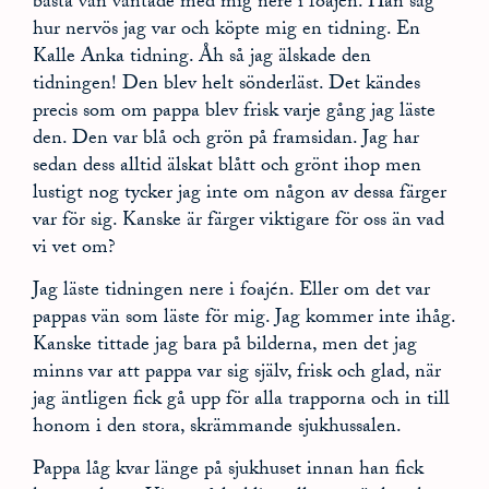
bästa vän väntade med mig nere i foajén. Han såg
hur nervös jag var och köpte mig en tidning. En
Kalle Anka tidning. Åh så jag älskade den
tidningen! Den blev helt sönderläst. Det kändes
precis som om pappa blev frisk varje gång jag läste
den. Den var blå och grön på framsidan. Jag har
sedan dess alltid älskat blått och grönt ihop men
lustigt nog tycker jag inte om någon av dessa färger
var för sig. Kanske är färger viktigare för oss än vad
vi vet om?
Jag läste tidningen nere i foajén. Eller om det var
pappas vän som läste för mig. Jag kommer inte ihåg.
Kanske tittade jag bara på bilderna, men det jag
minns var att pappa var sig själv, frisk och glad, när
jag äntligen fick gå upp för alla trapporna och in till
honom i den stora, skrämmande sjukhussalen.
Pappa låg kvar länge på sjukhuset innan han fick