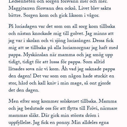
Ledsenheten och sorgen försvann mer och mer.
Maggitarren försvann den också. Livet blev sakta
bättre. Sorgen kom och gick liksom i vågor.
På luciadagen var det som om all sorg kom tillbaka
och nästan knockade mig till golvet. Jag minns att
jag var i skolan och vi sjöng luciasånger. Dessa fick
mig att se tillbaka på alla luciamorgnar jag haft med
pappa. Myskänslan när mamma och jag smög upp
tidigt, tidigt för att lussa för pappa. Som alltid
låtsades sova när vi kom. Åh vad jag saknade pappa
den dagen! Det var som om någon hade stuckit en
stor, hård och kall kniv i min mage, så ont gjorde
det den dagen.
Men efter sorg kommer solskenet tillbaka. Mamma
och jag beslutade oss för att flytta till Frövi, närmare
mammas släkt. Där gick min största dröm i
uppfyllelse. Jag fick en ponny. Min alldeles egna