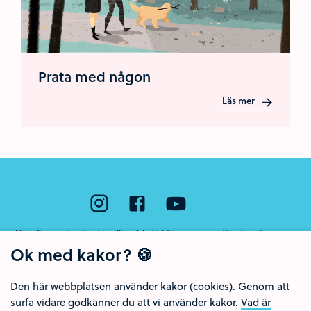
Prata med någon
Läs mer
Nära Cancer är ett nationellt webbstöd för unga som står nära någon som
har cancer eller som har dött av sjukdomen. Webbstödet drivs av Region
Ok med kakor? 🍪
Örebro län och Regionalt cancercentrum Uppsala- Örebro.
Den här webbplatsen använder kakor (cookies). Genom att
surfa vidare godkänner du att vi använder kakor.
Vad är