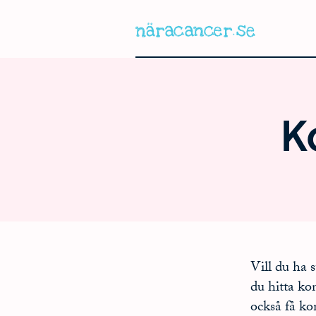
Hoppa
till
huvudinnehållet
K
Vill du ha 
du hitta ko
också få ko