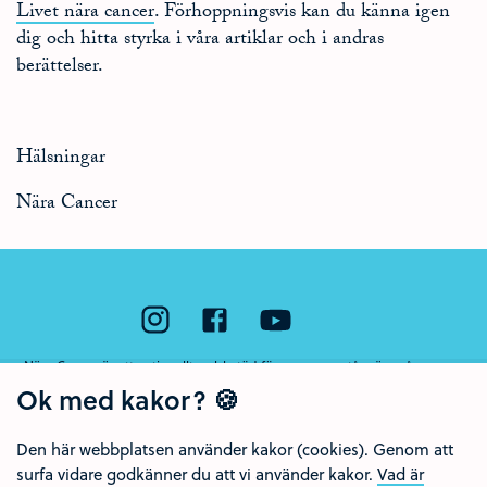
Livet nära cancer
. Förhoppningsvis kan du känna igen
dig och hitta styrka i våra artiklar och i andras
berättelser.
Hälsningar
Nära Cancer
Nära Cancer är ett nationellt webbstöd för unga som står nära någon som
har cancer eller som har dött av sjukdomen. Webbstödet drivs av Region
Ok med kakor? 🍪
Örebro län och Regionalt cancercentrum Uppsala- Örebro.
Den här webbplatsen använder kakor (cookies). Genom att
surfa vidare godkänner du att vi använder kakor.
Vad är