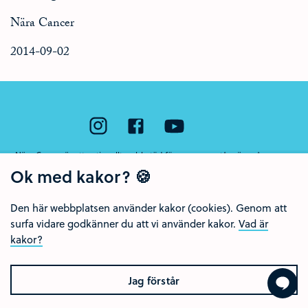
Nära Cancer
2014-09-02
Nära Cancer är ett nationellt webbstöd för unga som står nära någon som
har cancer eller som har dött av sjukdomen. Webbstödet drivs av Region
Ok med kakor? 🍪
Örebro län och Regionalt cancercentrum Uppsala- Örebro.
Den här webbplatsen använder kakor (cookies). Genom att
surfa vidare godkänner du att vi använder kakor.
Vad är
kakor?
Jag förstår