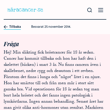
Hoppa
till
huvudinnehållet
Tillbaka
Besvarat
25 november 2014.
Fråga
Hej! Min släkting fick bröstcancer för 18 år sedan.
Cancer har kommit tillbaka och hon har haft den i
skelettet (bäcken) i snart 3 år. Nu finns cancern även i
skallebenet, nedre rygg och dessutom i ett revben.
Förutom det finns i lunga och "något" litet i en njure.
Hon har smärtor till och från men mår i stort sätt
ganska bra. Vid operationen för 18 år sedan tog man
bort hela bröstet och det fanns ingen patologisk i
lymkörtlarna. Ingen annan behandling. Senast året har
man givit olika anti-hormoner utan resultat. Markören