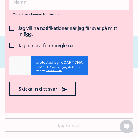
Välj ett smeknamn för forumet
Jag vill ha notifikationer när jag får svar på mitt
inlägg.
Jag har läst
forumreglerna
Nära Cancer är ett nationellt webbstöd för unga som står nära någon som
har cancer eller som har dött av sjukdomen. Webbstödet drivs av Region
Ok med kakor? 🍪
Örebro län och Regionalt cancercentrum Uppsala- Örebro.
Skicka in ditt svar
Den här webbplatsen använder kakor (cookies). Genom att
surfa vidare godkänner du att vi använder kakor.
Vad är
kakor?
Jag förstår