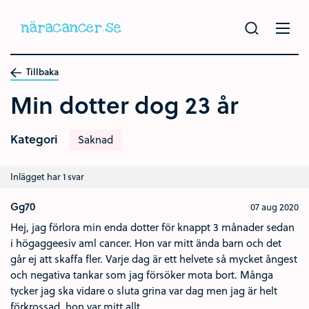
Hoppa
till
huvudinnehållet
Tillbaka
Min dotter dog 23 år
Kategori
Saknad
Inlägget har 1 svar
Gg70
07 aug 2020
Hej, jag förlora min enda dotter för knappt 3 månader sedan
i högaggeesiv aml cancer. Hon var mitt ända barn och det
går ej att skaffa fler. Varje dag är ett helvete så mycket ångest
och negativa tankar som jag försöker mota bort. Många
tycker jag ska vidare o sluta grina var dag men jag är helt
förkrossad, hon var mitt allt..