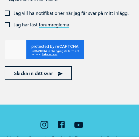
Jag vill ha notifikationer när jag får svar på mitt inlägg.
Jag har läst
forumreglerna
Skicka in ditt svar
Nära Cancer är ett nationellt webbstöd för unga som står nära någon som