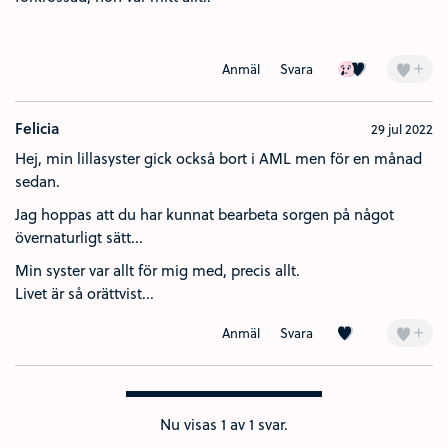
Ledsen (2)
Kärlek (1)
+
Anmäl
Svara
Felicia
29 jul 2022
Hej, min lillasyster gick också bort i AML men för en månad
sedan.
Jag hoppas att du har kunnat bearbeta sorgen på något
övernaturligt sätt...
Min syster var allt för mig med, precis allt.
Livet är så orättvist...
Kärlek (1)
+
Anmäl
Svara
Nu visas
1
av 1 svar.