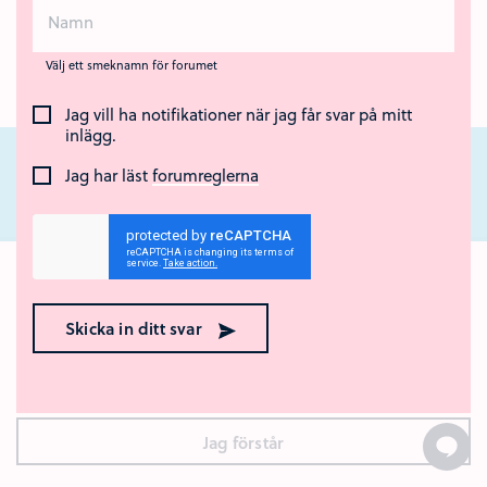
Välj ett smeknamn för forumet
Jag vill ha notifikationer när jag får svar på mitt
inlägg.
Jag har läst
forumreglerna
Nära Cancer är ett nationellt webbstöd för unga som står nära någon som
har cancer eller som har dött av sjukdomen. Webbstödet drivs av Region
Ok med kakor? 🍪
Örebro län och Regionalt cancercentrum Uppsala- Örebro.
Den här webbplatsen använder kakor (cookies). Genom att
Skicka in ditt svar
surfa vidare godkänner du att vi använder kakor.
Vad är
kakor?
Jag förstår