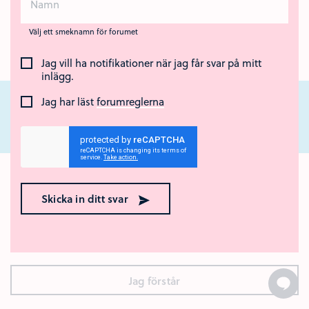
Välj ett smeknamn för forumet
Jag vill ha notifikationer när jag får svar på mitt
inlägg.
Jag har läst
forumreglerna
Nära Cancer är ett nationellt webbstöd för unga som står nära någon som
har cancer eller som har dött av sjukdomen. Webbstödet drivs av Region
Ok med kakor? 🍪
Örebro län och Regionalt cancercentrum Uppsala- Örebro.
Skicka in ditt svar
Den här webbplatsen använder kakor (cookies). Genom att
surfa vidare godkänner du att vi använder kakor.
Vad är
kakor?
Jag förstår