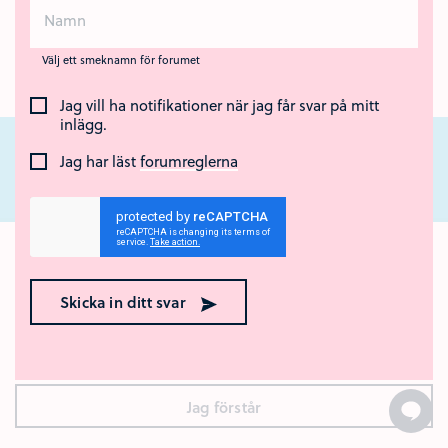
Välj ett smeknamn för forumet
Jag vill ha notifikationer när jag får svar på mitt
inlägg.
Jag har läst
forumreglerna
Nära Cancer är ett nationellt webbstöd för unga som står nära någon som
har cancer eller som har dött av sjukdomen. Webbstödet drivs av Region
Ok med kakor? 🍪
Örebro län och Regionalt cancercentrum Uppsala- Örebro.
Den här webbplatsen använder kakor (cookies). Genom att
Skicka in ditt svar
surfa vidare godkänner du att vi använder kakor.
Vad är
kakor?
Jag förstår