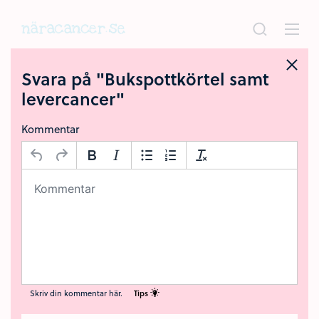
Hoppa
till
huvudinnehållet
Svara på "Bukspottkörtel samt
levercancer"
Kommentar
Skriv din kommentar här.
Tips