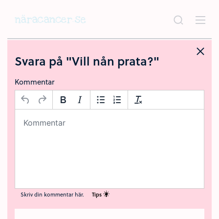
Hoppa
till
huvudinnehållet
Svara på "Vill nån prata?"
Kommentar
Skriv din kommentar här.
Tips