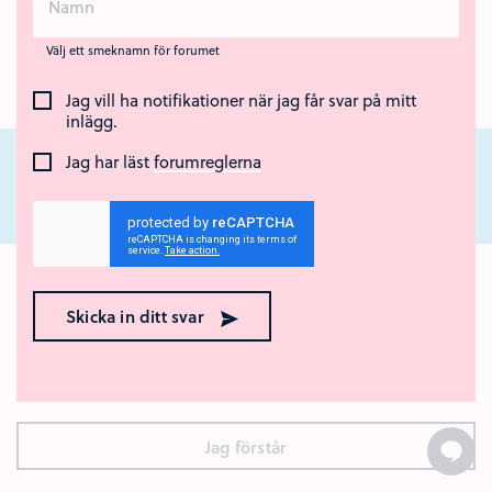
Välj ett smeknamn för forumet
Jag vill ha notifikationer när jag får svar på mitt
inlägg.
Jag har läst
forumreglerna
Nära Cancer är ett nationellt webbstöd för unga som står nära någon som
har cancer eller som har dött av sjukdomen. Webbstödet drivs av Region
Ok med kakor? 🍪
Örebro län och Regionalt cancercentrum Uppsala- Örebro.
Skicka in ditt svar
Den här webbplatsen använder kakor (cookies). Genom att
surfa vidare godkänner du att vi använder kakor.
Vad är
kakor?
Jag förstår