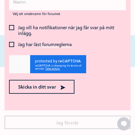
Välj ett smeknamn för forumet
Jag vill ha notifikationer när jag får svar på mitt
inlägg.
Jag har läst
forumreglerna
Nära Cancer är ett nationellt webbstöd för unga som står nära någon som
har cancer eller som har dött av sjukdomen. Webbstödet drivs av Region
Ok med kakor? 🍪
Örebro län och Regionalt cancercentrum Uppsala- Örebro.
Skicka in ditt svar
Den här webbplatsen använder kakor (cookies). Genom att
surfa vidare godkänner du att vi använder kakor.
Vad är
kakor?
Jag förstår