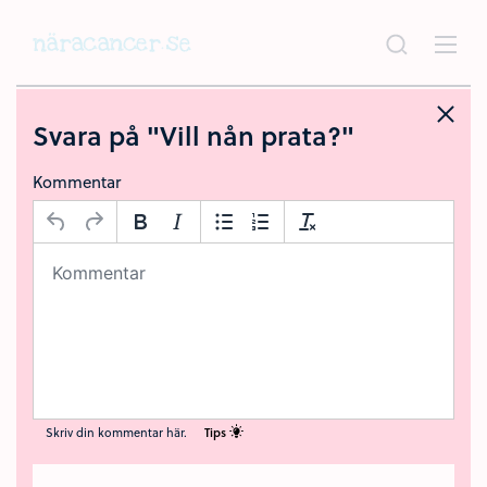
Hoppa
till
huvudinnehållet
Svara på "Vill nån prata?"
Kommentar
Skriv din kommentar här.
Tips