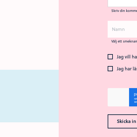
Skriv din komme
Välj ett smekna
Jag vill h
Jag har l
N
Skicka in
Ok med kakor? 