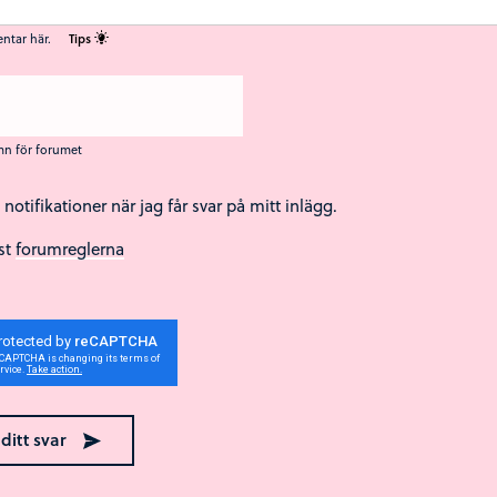
ntar här.
Tips
mn för forumet
a notifikationer när jag får svar på mitt inlägg.
äst
forumreglerna
ära Cancer är ett nationellt webbstöd för unga som står nära någon som har canc
eller som har dött av sjukdomen. Webbstödet drivs av Region Örebro län och
Regionalt cancercentrum Uppsala- Örebro.
 ditt svar
🍪