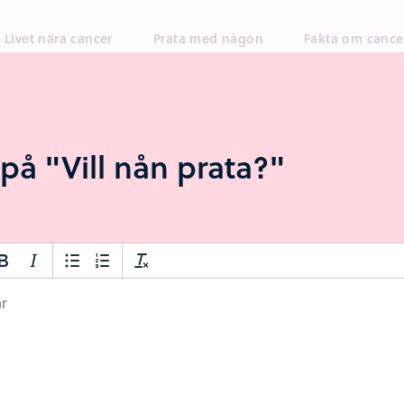
Livet nära cancer
Prata med någon
Fakta om cance
på "Vill nån prata?"