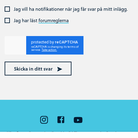
Jag vill ha notifikationer när jag får svar på mitt inlägg.
Jag har läst
forumreglerna
Skicka in ditt svar
Nära Cancer är ett nationellt webbstöd för unga som står nära någon som
har cancer eller som har dött av sjukdomen. Webbstödet drivs av Region