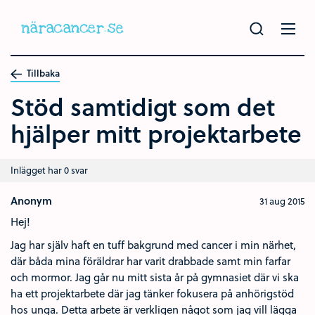
Hoppa
till
huvudinnehållet
Tillbaka
Stöd samtidigt som det
hjälper mitt projektarbete
Inlägget har 0 svar
Anonym
31 aug 2015
Hej!
Jag har själv haft en tuff bakgrund med cancer i min närhet,
där båda mina föräldrar har varit drabbade samt min farfar
och mormor. Jag går nu mitt sista år på gymnasiet där vi ska
ha ett projektarbete där jag tänker fokusera på anhörigstöd
hos unga. Detta arbete är verkligen något som jag vill lägga