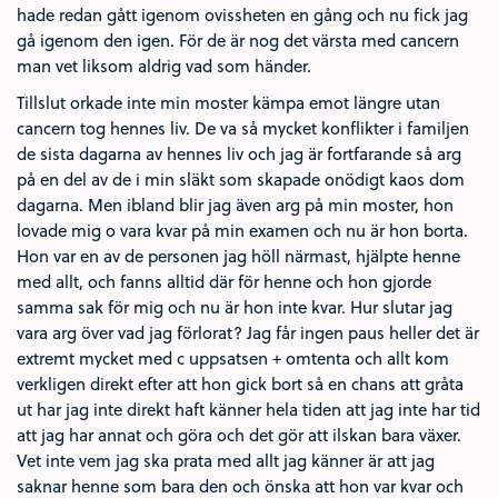
hade redan gått igenom ovissheten en gång och nu fick jag
gå igenom den igen. För de är nog det värsta med cancern
man vet liksom aldrig vad som händer.
Tillslut orkade inte min moster kämpa emot längre utan
cancern tog hennes liv. De va så mycket konflikter i familjen
de sista dagarna av hennes liv och jag är fortfarande så arg
på en del av de i min släkt som skapade onödigt kaos dom
dagarna. Men ibland blir jag även arg på min moster, hon
lovade mig o vara kvar på min examen och nu är hon borta.
Hon var en av de personen jag höll närmast, hjälpte henne
med allt, och fanns alltid där för henne och hon gjorde
samma sak för mig och nu är hon inte kvar. Hur slutar jag
vara arg över vad jag förlorat? Jag får ingen paus heller det är
extremt mycket med c uppsatsen + omtenta och allt kom
verkligen direkt efter att hon gick bort så en chans att gråta
ut har jag inte direkt haft känner hela tiden att jag inte har tid
att jag har annat och göra och det gör att ilskan bara växer.
Vet inte vem jag ska prata med allt jag känner är att jag
saknar henne som bara den och önska att hon var kvar och