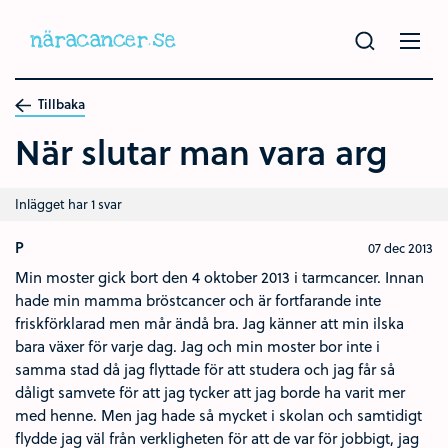
Hoppa
till
huvudinnehållet
Tillbaka
När slutar man vara arg
Inlägget har 1 svar
P
07 dec 2013
Min moster gick bort den 4 oktober 2013 i tarmcancer. Innan
hade min mamma bröstcancer och är fortfarande inte
friskförklarad men mår ändå bra. Jag känner att min ilska
bara växer för varje dag. Jag och min moster bor inte i
samma stad då jag flyttade för att studera och jag får så
dåligt samvete för att jag tycker att jag borde ha varit mer
med henne. Men jag hade så mycket i skolan och samtidigt
flydde jag väl från verkligheten för att de var för jobbigt, jag