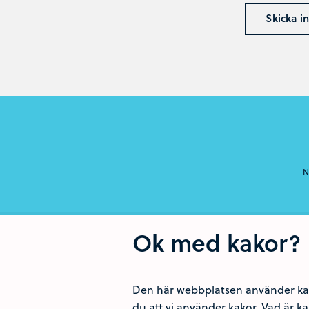
Skicka in
N
Ok med kakor? 
Den här webbplatsen använder kak
du att vi använder kakor.
Vad är k