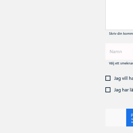
Skriv din komm
Välj ett smekn
Jag vill 
Jag har l