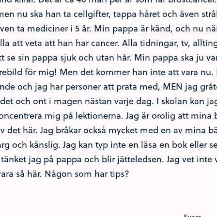
n nu ska han ta cellgifter, tappa håret och även strå
en ta mediciner i 5 år. Min pappa är känd, och nu när
a att veta att han har cancer. Alla tidningar, tv, all
tt se sin pappa sjuk och utan hår. Min pappa ska ju va
örebild för mig! Men det kommer han inte att vara nu.
ande och jag har personer att prata med, MEN jag gråter
det och ont i magen nästan varje dag. I skolan kan jag 
koncentrera mig på lektionerna. Jag är orolig att min
v det här. Jag bråkar också mycket med en av mina bä
 arg och känslig. Jag kan typ inte en läsa en bok eller 
 tänket jag på pappa och blir jätteledsen. Jag vet inte
 vara så här. Någon som har tips?
Svara