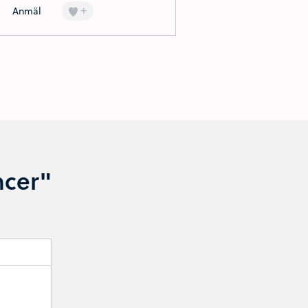
+
Anmäl
ncer"