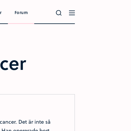
r
Forum
cer
cancer. Det är inte så
r. Han opererade bort