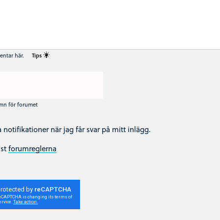
entar här.
Tips
amn för forumet
ha notifikationer när jag får svar på mitt inlägg.
äst
forumreglerna