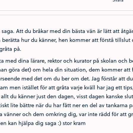
 saga. Att du bråkar med din bästa vän är lätt att åtg
 berätta hur du känner, hen kommer att förstå tillslut
 gråta på.
ta med dina lärare, rektor och kurator på skolan och b
an göra det) om hela din situation, dem kommer att f
rseende med det om du ber om det. Jag förstår att d
am men istället för att gråta varje kväll har jag ett tips
 allt du känner just den dagen, visst dagen kanske slu
tiskt lite bättre när du har fått ner en del av tankarna
a vänner och dem omkring dig, var inte rädd för att g
sen kan hjälpa dig saga :) stor kram