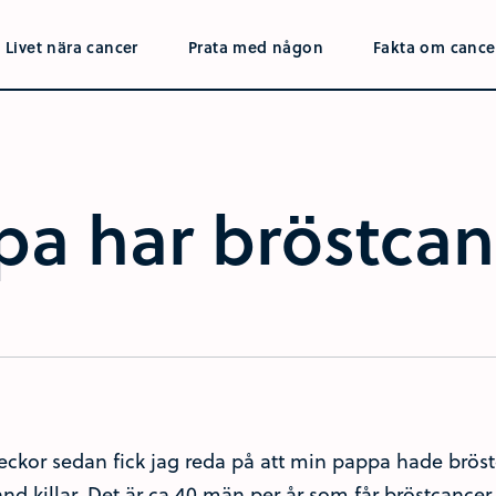
Livet nära cancer
Prata med någon
Fakta om cance
a har bröstcan
veckor sedan fick jag reda på att min pappa hade bröst
and killar. Det är ca 40 män per år som får bröstcance