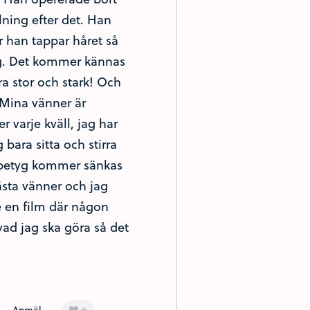
lning efter det. Han
 han tappar håret så
ting. Det kommer kännas
ra stor och stark! Och
 Mina vänner är
 varje kväll, jag har
bara sitta och stirra
a betyg kommer sänkas
sta vänner och jag
se en film där någon
 vad jag ska göra så det
+
Anmäl