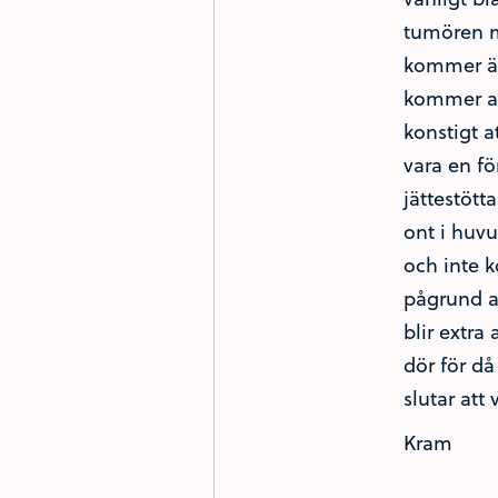
tumören me
kommer äv
kommer all
konstigt a
vara en f
jättestött
ont i huvu
och inte 
pågrund a
blir extra
dör för då
slutar att
Kram