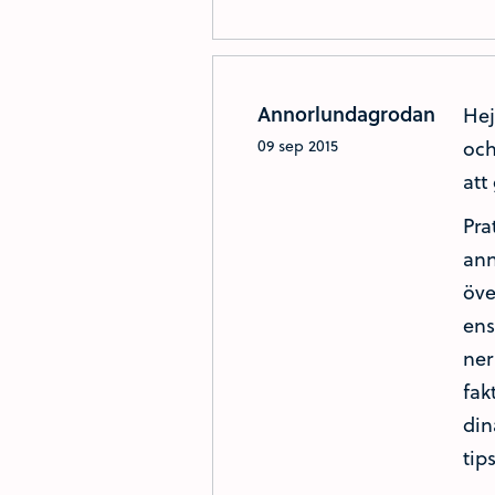
Annorlundagrodan
Hej
och
09 sep 2015
att
Pra
ann
öve
ens
ner
fak
din
tip