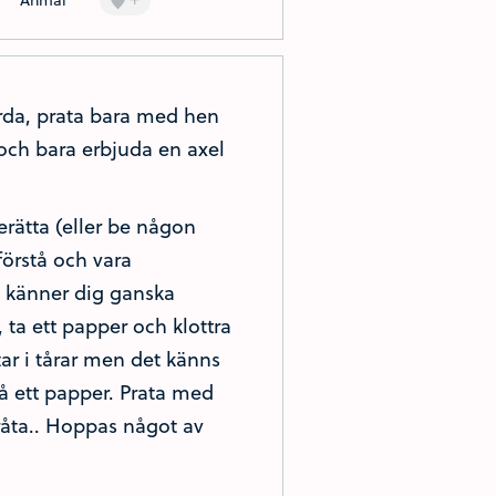
ärda, prata bara med hen
 och bara erbjuda en axel
erätta (eller be någon
örstå och vara
u känner dig ganska
, ta ett papper och klottra
tar i tårar men det känns
 på ett papper. Prata med
råta.. Hoppas något av