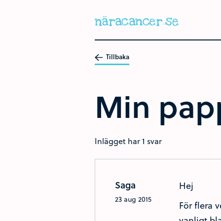
Hoppa
till
huvudinnehållet
Tillbaka
Min papp
Inlägget har 1 svar
Saga
Hej
23 aug 2015
För flera 
vanligt bl