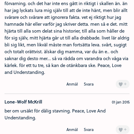
förvarning. och det har inte ens gått in riktigt i skallen än. än
har jag lyckats lura mig själv till att de inte hänt, men blir allt
svårare och svårare att ignorera fakta. vet ej riktigt hur jag
hamnade här eller varför jag skriver detta. men så e det. mitt
hjärta till alla som delat sina historier, till alla som håller de
för sig själv, mitt hjärta går ut till alla drabbade. livet lär aldrig
bli sig likt, men likväl måste man fortsätta leva. svårt, sugigt
och totalt orättvist. älskar dig mamma, var du än e.. och
saknar dig desto mer... så va rädda om varandra och våga via
kärlek. för ett tu tre, så kan de otänkbara ske. Peace, Love
and Understanding.
+
Anmäl
Svara
Lone-Wolf McKrill
01 jan 2015
ber om ursäkt för dålig stavning. Peace, Love And
Understanding.
+
Anmäl
Svara