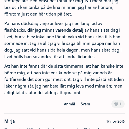
stöttepelare. Sen brast det totalt för mig. Nu mera mår jag
bra och kan tänka på de fina minnen jag har av honom,
förutom just den här tiden på året.
På hans dödsdag varje år lever jag i en lång rad av
flashbacks, där jag minns varenda detalj av hans sista dag i
livet, hur vi blev inkallade för att vaka vid hans sida tills han
somnade in. Jag sa allt jag ville säga till min pappa när han
dog, jag satt vid hans sida hela dagen, men hans sista dag i
livet hölls han sovandes för att lindra lidandet.
Att han inte fanns där de sista timmarna, att han kanske inte
hörde mig, att han inte ens kunde se på mig var och är
fortfarande det dom gör mest ont. Jag vill inte påstå att tiden
läker några sår, jag har bara lärt mig leva med mina ärr, men
ärligt talat slutar det aldrig att göra ont.
+
Anmäl
Svara
Mirja
17 nov 2016