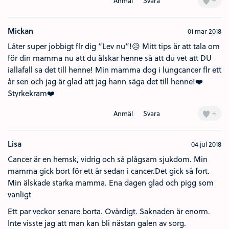
Anmäl
Svara
Mickan
01 mar 2018
Låter super jobbigt flr dig ”Lev nu”!😥 Mitt tips är att tala om
för din mamma nu att du älskar henne så att du vet att DU
iallafall sa det till henne! Min mamma dog i lungcancer flr ett
år sen och jag är glad att jag hann säga det till henne!❤️
Styrkekram❤️
+
Anmäl
Svara
Lisa
04 jul 2018
Cancer är en hemsk, vidrig och så plågsam sjukdom. Min
mamma gick bort för ett år sedan i cancer.Det gick så fort.
Min älskade starka mamma. Ena dagen glad och pigg som
vanligt
Ett par veckor senare borta. Ovärdigt. Saknaden är enorm.
Inte visste jag att man kan bli nästan galen av sorg.