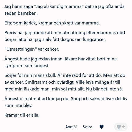
Jag hann säga "Jag älskar dig mamma" det sa jag ofta ända
sedan barnsben.
Eftersom kärlek, kramar och skratt var mamma.
Precis när jag trodde att min utmattning efter mammas död
börjar lätta har jag själv fått diagnosen lungcancer.
"Utmattningen" var cancer.
Ångest hade jag redan innan, läkare har viftat bort mina
symptom som ångest.
Sörjer för min mans skull. Är inte rädd för att dö. Men att dö
av cancer. Smärtsamt och ovärdigt. Ville leva många år till
med min älskade man, min sol mitt allt. Nu blir det inte så.
Ångest och utmattad knr jag nu. Sorg och saknad över det liv
som inte blev.
Kramar till er alla.
Kärlek (1)
+
Anmäl
Svara