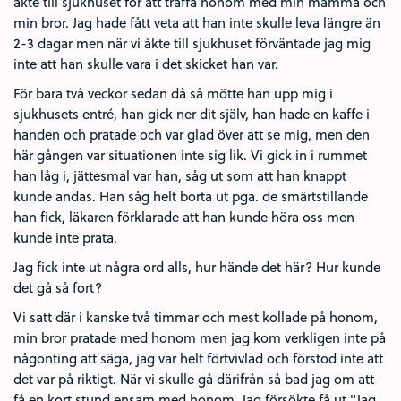
åkte till sjukhuset för att träffa honom med min mamma och
min bror. Jag hade fått veta att han inte skulle leva längre än
2-3 dagar men när vi åkte till sjukhuset förväntade jag mig
inte att han skulle vara i det skicket han var.
För bara två veckor sedan då så mötte han upp mig i
sjukhusets entré, han gick ner dit själv, han hade en kaffe i
handen och pratade och var glad över att se mig, men den
här gången var situationen inte sig lik. Vi gick in i rummet
han låg i, jättesmal var han, såg ut som att han knappt
kunde andas. Han såg helt borta ut pga. de smärtstillande
han fick, läkaren förklarade att han kunde höra oss men
kunde inte prata.
Jag fick inte ut några ord alls, hur hände det här? Hur kunde
det gå så fort?
Vi satt där i kanske två timmar och mest kollade på honom,
min bror pratade med honom men jag kom verkligen inte på
någonting att säga, jag var helt förtvivlad och förstod inte att
det var på riktigt. När vi skulle gå därifrån så bad jag om att
få en kort stund ensam med honom. Jag försökte få ut "Jag