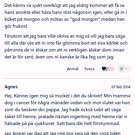
Det känns så sjukt overkligt att jag aldrig kommer att få se
hans ansikte eller höra hans röst någonsin igen, eller gå in i
köket på morgon och mötas av "god morgon" medan han
gör frukost.
Förutom att jag bara ville skriva av mig så vill jag bara säga
till alla där ute att ni inte får glömma bort att visa kärlek och
påminna de ni älskar om att ni verkligen älskar dom innan
det är för sent, även om ni kanske är lika feg som jag.
Kärlek (7)
Ledsen (2)
Tummen upp 
+
Anmäl
Svara
Agnes
07 feb 2014
Hej. Känner igen mig så mycket i det du skriver! Min mamma
dog i cancer för några månader sedan och mot slutet var hon
som du beskrev din pappa. Jag hade också svårt att säga
saker till henne, pratade nästan ingenting med henne när vi
hälsade på på sjukhuset. Satt bara där helt förstummad.
Jag ångrar var dag att jag inte tog vara på den sista tiden