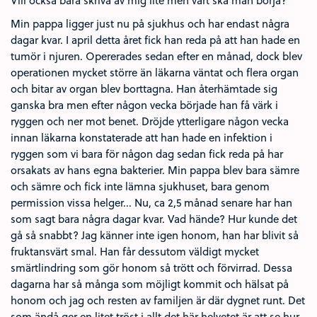
Vill också bara skriva av mig lite men vart ska man börja?
Min pappa ligger just nu på sjukhus och har endast några
dagar kvar. I april detta året fick han reda på att han hade en
tumör i njuren. Opererades sedan efter en månad, dock blev
operationen mycket större än läkarna väntat och flera organ
och bitar av organ blev borttagna. Han återhämtade sig
ganska bra men efter någon vecka började han få värk i
ryggen och ner mot benet. Dröjde ytterligare någon vecka
innan läkarna konstaterade att han hade en infektion i
ryggen som vi bara för någon dag sedan fick reda på har
orsakats av hans egna bakterier. Min pappa blev bara sämre
och sämre och fick inte lämna sjukhuset, bara genom
permission vissa helger... Nu, ca 2,5 månad senare har han
som sagt bara några dagar kvar. Vad hände? Hur kunde det
gå så snabbt? Jag känner inte igen honom, han har blivit så
fruktansvärt smal. Han får dessutom väldigt mycket
smärtlindring som gör honom så trött och förvirrad. Dessa
dagarna har så många som möjligt kommit och hälsat på
honom och jag och resten av familjen är där dygnet runt. Det
som ändå ger en litet tröst i allt det här helvetet är att se hur