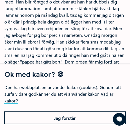
med. Han blir röntgad o det visar att han har dubbelsidig
lunginflammation samt att dom misstänker hjärtsvikt. Jag
lämnar honom på måndag kväll. tisdag kommer jag dit igen
o är där i princip hela dagen o då ligger han med 11 liter
syrgas.. Jag blir även erbjuden en säng för att sova där. Men
jag avböjer för jag bor precis i närheten. Onsdag morgon
åker min lillebror i förväg. Han skickar flera sms medab jag
står i duschen för att göra mig klar för att komma dit. Jag ser
sms"en när jag kommer ut o då ringer han med gråt i halsen
o säger "pappa har gått bort". Dom orden får mig fortf att
gråta. Jag lämnade honom vid liv o kom tillbaka då ligger
Ok med kakor? 🍪
han död. Jag är sjuksköterska. Hur kunde jag inte se han
hade lunginflammation? Tankarna slår mig alltid atr jag hade
Den här webbplatsen använder kakor (cookies). Genom att
kunnat rädda honom. Men han visade INGA tecken på
surfa vidare godkänner du att vi använder kakor.
Vad är
infektion i kroppen. Hans blodsocker var högt pga kortison.
kakor?
Han andades dåligt pga KOL (glömt att nämna) samt att
tumören tryckte på hjärtat. Pappa var min bästa vän. Min
pappa. Min sparringspartner. Han fanns där alltid för mig i
Jag förstår
vått o torrt. Vi hade ett väldigt speciellt band som inte går att
beskriva. Jag drömmer ofta om honom. Saknaden och