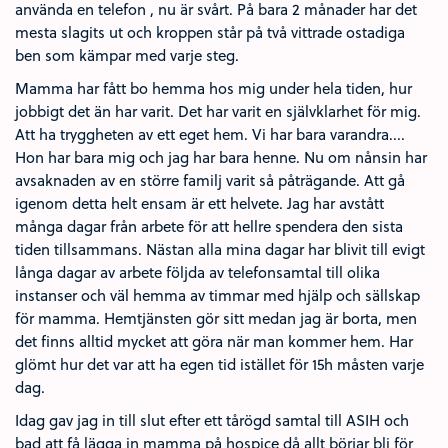
använda en telefon , nu är svårt. På bara 2 månader har det
mesta slagits ut och kroppen står på två vittrade ostadiga
ben som kämpar med varje steg.
Mamma har fått bo hemma hos mig under hela tiden, hur
jobbigt det än har varit. Det har varit en självklarhet för mig.
Att ha tryggheten av ett eget hem. Vi har bara varandra....
Hon har bara mig och jag har bara henne. Nu om nånsin har
avsaknaden av en större familj varit så påträgande. Att gå
igenom detta helt ensam är ett helvete. Jag har avstått
många dagar från arbete för att hellre spendera den sista
tiden tillsammans. Nästan alla mina dagar har blivit till evigt
långa dagar av arbete följda av telefonsamtal till olika
instanser och väl hemma av timmar med hjälp och sällskap
för mamma. Hemtjänsten gör sitt medan jag är borta, men
det finns alltid mycket att göra när man kommer hem. Har
glömt hur det var att ha egen tid istället för 15h måsten varje
dag.
Idag gav jag in till slut efter ett tårögd samtal till ASIH och
bad att få lägga in mamma på hospice då allt börjar bli för