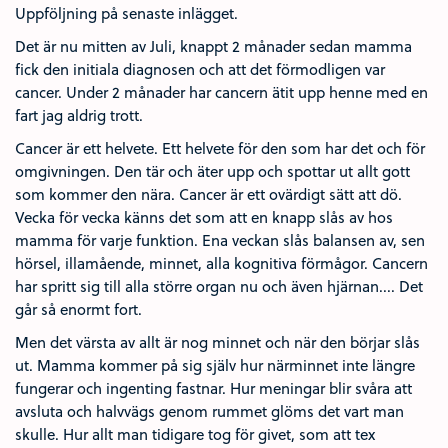
Uppföljning på senaste inlägget.
Det är nu mitten av Juli, knappt 2 månader sedan mamma
fick den initiala diagnosen och att det förmodligen var
cancer. Under 2 månader har cancern ätit upp henne med en
fart jag aldrig trott.
Cancer är ett helvete. Ett helvete för den som har det och för
omgivningen. Den tär och äter upp och spottar ut allt gott
som kommer den nära. Cancer är ett ovärdigt sätt att dö.
Vecka för vecka känns det som att en knapp slås av hos
mamma för varje funktion. Ena veckan slås balansen av, sen
hörsel, illamående, minnet, alla kognitiva förmågor. Cancern
har spritt sig till alla större organ nu och även hjärnan.... Det
går så enormt fort.
Men det värsta av allt är nog minnet och när den börjar slås
ut. Mamma kommer på sig själv hur närminnet inte längre
fungerar och ingenting fastnar. Hur meningar blir svåra att
avsluta och halvvägs genom rummet glöms det vart man
skulle. Hur allt man tidigare tog för givet, som att tex