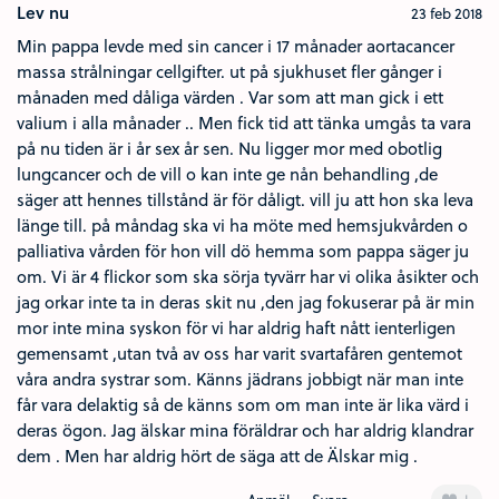
Lev nu
23 feb 2018
Min pappa levde med sin cancer i 17 månader aortacancer
massa strålningar cellgifter. ut på sjukhuset fler gånger i
månaden med dåliga värden . Var som att man gick i ett
valium i alla månader .. Men fick tid att tänka umgås ta vara
på nu tiden är i år sex år sen. Nu ligger mor med obotlig
lungcancer och de vill o kan inte ge nån behandling ,de
säger att hennes tillstånd är för dåligt. vill ju att hon ska leva
länge till. på måndag ska vi ha möte med hemsjukvården o
palliativa vården för hon vill dö hemma som pappa säger ju
om. Vi är 4 flickor som ska sörja tyvärr har vi olika åsikter och
jag orkar inte ta in deras skit nu ,den jag fokuserar på är min
mor inte mina syskon för vi har aldrig haft nått ienterligen
gemensamt ,utan två av oss har varit svartafåren gentemot
våra andra systrar som. Känns jädrans jobbigt när man inte
får vara delaktig så de känns som om man inte är lika värd i
deras ögon. Jag älskar mina föräldrar och har aldrig klandrar
dem . Men har aldrig hört de säga att de Älskar mig .
+