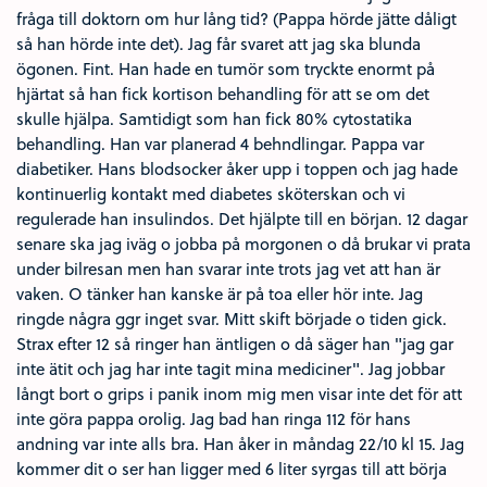
fråga till doktorn om hur lång tid? (Pappa hörde jätte dåligt
så han hörde inte det). Jag får svaret att jag ska blunda
ögonen. Fint. Han hade en tumör som tryckte enormt på
hjärtat så han fick kortison behandling för att se om det
skulle hjälpa. Samtidigt som han fick 80% cytostatika
behandling. Han var planerad 4 behndlingar. Pappa var
diabetiker. Hans blodsocker åker upp i toppen och jag hade
kontinuerlig kontakt med diabetes sköterskan och vi
regulerade han insulindos. Det hjälpte till en början. 12 dagar
senare ska jag iväg o jobba på morgonen o då brukar vi prata
under bilresan men han svarar inte trots jag vet att han är
vaken. O tänker han kanske är på toa eller hör inte. Jag
ringde några ggr inget svar. Mitt skift började o tiden gick.
Strax efter 12 så ringer han äntligen o då säger han "jag gar
inte ätit och jag har inte tagit mina mediciner". Jag jobbar
långt bort o grips i panik inom mig men visar inte det för att
inte göra pappa orolig. Jag bad han ringa 112 för hans
andning var inte alls bra. Han åker in måndag 22/10 kl 15. Jag
kommer dit o ser han ligger med 6 liter syrgas till att börja