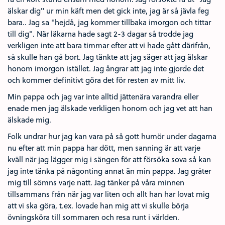
älskar dig" ur min käft men det gick inte, jag är så jävla feg
bara.. Jag sa "hejdå, jag kommer tillbaka imorgon och tittar
till dig". När läkarna hade sagt 2-3 dagar så trodde jag
verkligen inte att bara timmar efter att vi hade gått därifrån,
så skulle han gå bort. Jag tänkte att jag säger att jag älskar
honom imorgon istället. Jag ångrar att jag inte gjorde det
och kommer definitivt göra det för resten av mitt liv.
Min pappa och jag var inte alltid jättenära varandra eller
enade men jag älskade verkligen honom och jag vet att han
älskade mig.
Folk undrar hur jag kan vara på så gott humör under dagarna
nu efter att min pappa har dött, men sanning är att varje
kväll när jag lägger mig i sängen för att försöka sova så kan
jag inte tänka på någonting annat än min pappa. Jag gråter
mig till sömns varje natt. Jag tänker på våra minnen
tillsammans från när jag var liten och allt han har lovat mig
att vi ska göra, t.ex. lovade han mig att vi skulle börja
övningsköra till sommaren och resa runt i världen.