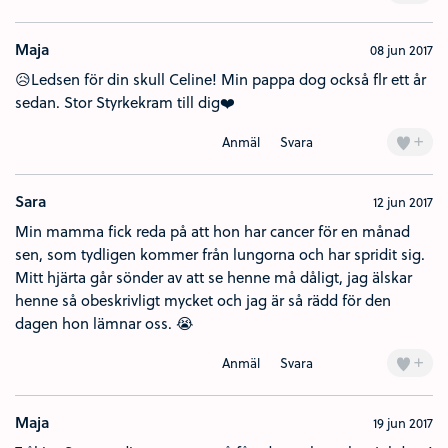
Maja
08 jun 2017
😥Ledsen för din skull Celine! Min pappa dog också flr ett år
sedan. Stor Styrkekram till dig❤️
+
Anmäl
Svara
Sara
12 jun 2017
Min mamma fick reda på att hon har cancer för en månad
sen, som tydligen kommer från lungorna och har spridit sig.
Mitt hjärta går sönder av att se henne må dåligt, jag älskar
henne så obeskrivligt mycket och jag är så rädd för den
dagen hon lämnar oss. 😭
+
Anmäl
Svara
Maja
19 jun 2017