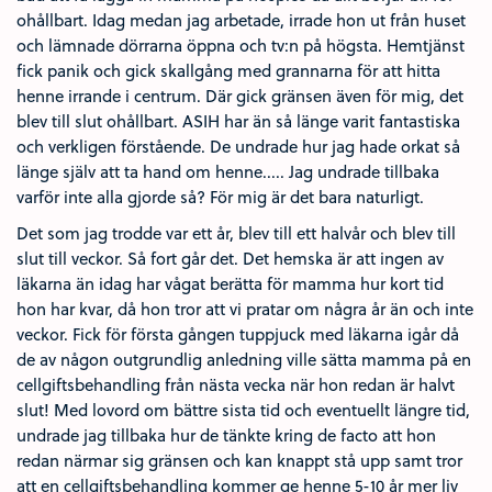
ohållbart. Idag medan jag arbetade, irrade hon ut från huset
och lämnade dörrarna öppna och tv:n på högsta. Hemtjänst
fick panik och gick skallgång med grannarna för att hitta
henne irrande i centrum. Där gick gränsen även för mig, det
blev till slut ohållbart. ASIH har än så länge varit fantastiska
och verkligen förstående. De undrade hur jag hade orkat så
länge själv att ta hand om henne..... Jag undrade tillbaka
varför inte alla gjorde så? För mig är det bara naturligt.
Det som jag trodde var ett år, blev till ett halvår och blev till
slut till veckor. Så fort går det. Det hemska är att ingen av
läkarna än idag har vågat berätta för mamma hur kort tid
hon har kvar, då hon tror att vi pratar om några år än och inte
veckor. Fick för första gången tuppjuck med läkarna igår då
de av någon outgrundlig anledning ville sätta mamma på en
cellgiftsbehandling från nästa vecka när hon redan är halvt
slut! Med lovord om bättre sista tid och eventuellt längre tid,
undrade jag tillbaka hur de tänkte kring de facto att hon
redan närmar sig gränsen och kan knappt stå upp samt tror
att en cellgiftsbehandling kommer ge henne 5-10 år mer liv