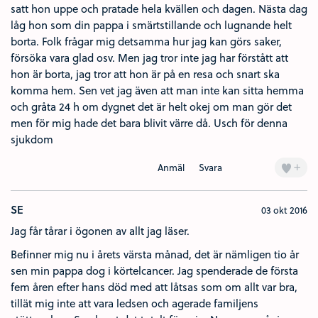
satt hon uppe och pratade hela kvällen och dagen. Nästa dag
låg hon som din pappa i smärtstillande och lugnande helt
borta. Folk frågar mig detsamma hur jag kan görs saker,
försöka vara glad osv. Men jag tror inte jag har förstått att
hon är borta, jag tror att hon är på en resa och snart ska
komma hem. Sen vet jag även att man inte kan sitta hemma
och gråta 24 h om dygnet det är helt okej om man gör det
men för mig hade det bara blivit värre då. Usch för denna
sjukdom
+
Anmäl
Svara
SE
03 okt 2016
Jag får tårar i ögonen av allt jag läser.
Befinner mig nu i årets värsta månad, det är nämligen tio år
sen min pappa dog i körtelcancer. Jag spenderade de första
fem åren efter hans död med att låtsas som om allt var bra,
tillät mig inte att vara ledsen och agerade familjens