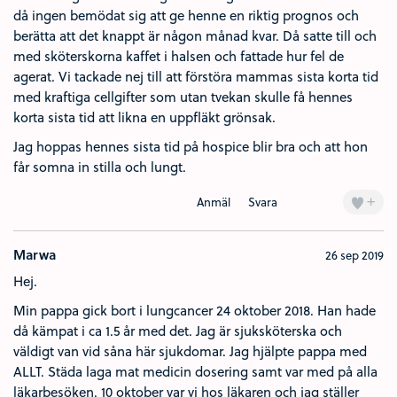
då ingen bemödat sig att ge henne en riktig prognos och
berätta att det knappt är någon månad kvar. Då satte till och
med sköterskorna kaffet i halsen och fattade hur fel de
agerat. Vi tackade nej till att förstöra mammas sista korta tid
med kraftiga cellgifter som utan tvekan skulle få hennes
korta sista tid att likna en uppfläkt grönsak.
Jag hoppas hennes sista tid på hospice blir bra och att hon
får somna in stilla och lungt.
+
Anmäl
Svara
Marwa
26 sep 2019
Hej.
Min pappa gick bort i lungcancer 24 oktober 2018. Han hade
då kämpat i ca 1.5 år med det. Jag är sjuksköterska och
väldigt van vid såna här sjukdomar. Jag hjälpte pappa med
ALLT. Städa laga mat medicin dosering samt var med på alla
läkarbesöken. 10 oktober var vi hos läkaren och jag ställer