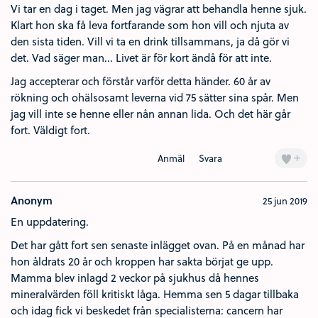
Vi tar en dag i taget. Men jag vägrar att behandla henne sjuk.
Klart hon ska få leva fortfarande som hon vill och njuta av
den sista tiden. Vill vi ta en drink tillsammans, ja då gör vi
det. Vad säger man... Livet är för kort ändå för att inte.
Jag accepterar och förstår varför detta händer. 60 år av
rökning och ohälsosamt leverna vid 75 sätter sina spår. Men
jag vill inte se henne eller nån annan lida. Och det här går
fort. Väldigt fort.
+
Anmäl
Svara
Anonym
25 jun 2019
En uppdatering.
Det har gått fort sen senaste inlägget ovan. På en månad har
hon åldrats 20 år och kroppen har sakta börjat ge upp.
Mamma blev inlagd 2 veckor på sjukhus då hennes
mineralvärden föll kritiskt låga. Hemma sen 5 dagar tillbaka
och idag fick vi beskedet från specialisterna: cancern har