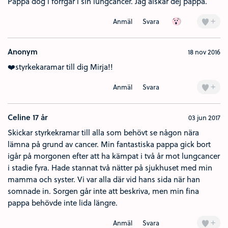
Pappa dog i förrgår i sin lungcancer. Jag älskar dej pappa.
Överraskad (1)
+
Anmäl
Svara
Anonym
18 nov 2016
❤️styrkekaramar till dig Mirja!!
+
Anmäl
Svara
Celine 17 år
03 jun 2017
Skickar styrkekramar till alla som behövt se någon nära
lämna på grund av cancer. Min fantastiska pappa gick bort
igår på morgonen efter att ha kämpat i två år mot lungcancer
i stadie fyra. Hade stannat två nätter på sjukhuset med min
mamma och syster. Vi var alla där vid hans sida när han
somnade in. Sorgen går inte att beskriva, men min fina
pappa behövde inte lida längre.
+
Anmäl
Svara