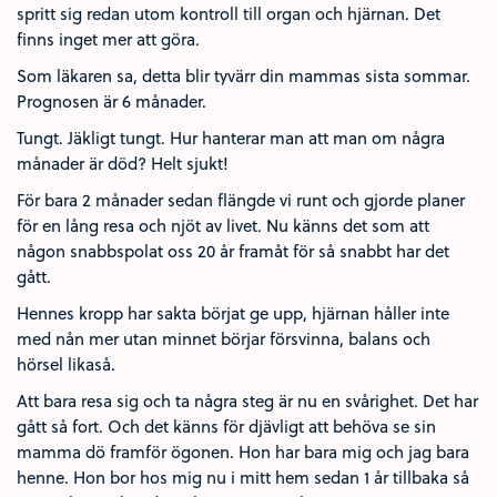
spritt sig redan utom kontroll till organ och hjärnan. Det
finns inget mer att göra.
Som läkaren sa, detta blir tyvärr din mammas sista sommar.
Prognosen är 6 månader.
Tungt. Jäkligt tungt. Hur hanterar man att man om några
månader är död? Helt sjukt!
För bara 2 månader sedan flängde vi runt och gjorde planer
för en lång resa och njöt av livet. Nu känns det som att
någon snabbspolat oss 20 år framåt för så snabbt har det
gått.
Hennes kropp har sakta börjat ge upp, hjärnan håller inte
med nån mer utan minnet börjar försvinna, balans och
hörsel likaså.
Att bara resa sig och ta några steg är nu en svårighet. Det har
gått så fort. Och det känns för djävligt att behöva se sin
mamma dö framför ögonen. Hon har bara mig och jag bara
henne. Hon bor hos mig nu i mitt hem sedan 1 år tillbaka så