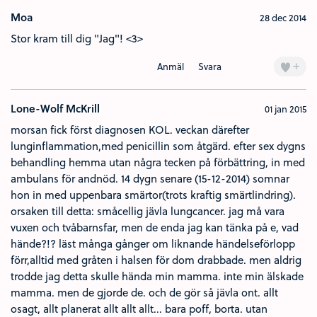
Moa
28 dec 2014
Stor kram till dig "Jag"! <3>
+
Anmäl
Svara
Lone-Wolf McKrill
01 jan 2015
morsan fick först diagnosen KOL. veckan därefter
lunginflammation,med penicillin som åtgärd. efter sex dygns
behandling hemma utan några tecken på förbättring, in med
ambulans för andnöd. 14 dygn senare (15-12-2014) somnar
hon in med uppenbara smärtor(trots kraftig smärtlindring).
orsaken till detta: småcellig jävla lungcancer. jag må vara
vuxen och tvåbarnsfar, men de enda jag kan tänka på e, vad
hände?!? läst många gånger om liknande händelseförlopp
förr,alltid med gråten i halsen för dom drabbade. men aldrig
trodde jag detta skulle hända min mamma. inte min älskade
mamma. men de gjorde de. och de gör så jävla ont. allt
osagt, allt planerat allt allt allt... bara poff, borta. utan