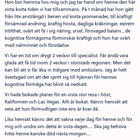
Hon bor hemma hos mig och jag tar hand om henne den här
sista korta tiden vi har tillsammans. På 1 månad har hon gått
från lite ansträngd i benen vid korta promenader, till kraftigt
försämrad andning, kraftig hosta, dagliga kräkningar, extrem
trötthet, svårt att få i sig näring, yrsel, försvagad balans , de
kognitiva förmågorna förminskar kraftigt och hon har svårt
med närminnet och förståelse.
Vi har en tid om drygt 2 veckor till specialist. Får ändå vara
glada att få tid inom 2 veckor i storstads regionen. Men det
kan bli att vi får åka in tidigare med ambulans. Jag är helt
övertygad om att det spritt sig till hjärnan för hennes
kognitiva förmåga har blivit så nedsatt.
Vi hade bokade planer för en sista stor resa i höst,
Kalifornien och Las Vegas. Allt är bokat. Känns hemskt att
veta att hon förmodligen inte ens är kvar då.
Lika hemskt känns det att vakna varje dag för henne och för
mig och undra om detta är sista dagen.... Ska jag behöva
hitta henne kanske död nästa morgon....