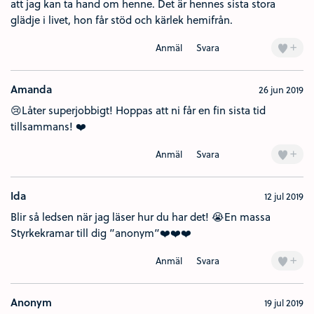
att jag kan ta hand om henne. Det är hennes sista stora
glädje i livet, hon får stöd och kärlek hemifrån.
+
Anmäl
Svara
Amanda
26 jun 2019
😢Låter superjobbigt! Hoppas att ni får en fin sista tid
tillsammans! ❤️
+
Anmäl
Svara
Ida
12 jul 2019
Blir så ledsen när jag läser hur du har det! 😭En massa
Styrkekramar till dig ”anonym”❤️❤️❤️
+
Anmäl
Svara
Anonym
19 jul 2019