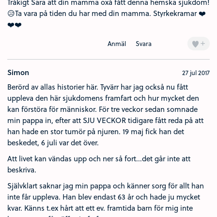
Tråkigt Sara att din mamma oxå fått denna hemska sjukdom!
😥Ta vara på tiden du har med din mamma. Styrkekramar ❤️
❤️❤️
+
Anmäl
Svara
Simon
27 jul 2017
Berörd av allas historier här. Tyvärr har jag också nu fått
uppleva den här sjukdomens framfart och hur mycket den
kan förstöra för människor. För tre veckor sedan somnade
min pappa in, efter att SJU VECKOR tidigare fått reda på att
han hade en stor tumör på njuren. 19 maj fick han det
beskedet, 6 juli var det över.
Att livet kan vändas upp och ner så fort...det går inte att
beskriva.
Självklart saknar jag min pappa och känner sorg för allt han
inte får uppleva. Han blev endast 63 år och hade ju mycket
kvar. Känns t.ex hårt att ett ev. framtida barn för mig inte