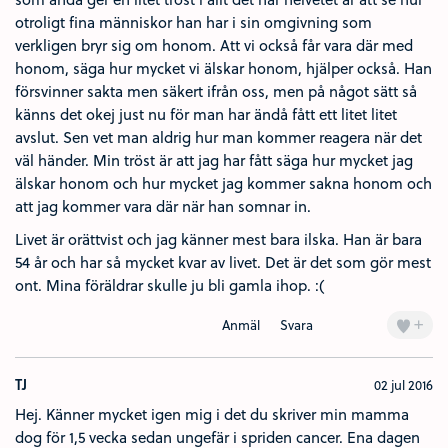
otroligt fina människor han har i sin omgivning som
verkligen bryr sig om honom. Att vi också får vara där med
honom, säga hur mycket vi älskar honom, hjälper också. Han
försvinner sakta men säkert ifrån oss, men på något sätt så
känns det okej just nu för man har ändå fått ett litet litet
avslut. Sen vet man aldrig hur man kommer reagera när det
väl händer. Min tröst är att jag har fått säga hur mycket jag
älskar honom och hur mycket jag kommer sakna honom och
att jag kommer vara där när han somnar in.
Livet är orättvist och jag känner mest bara ilska. Han är bara
54 år och har så mycket kvar av livet. Det är det som gör mest
ont. Mina föräldrar skulle ju bli gamla ihop. :(
+
Anmäl
Svara
TJ
02 jul 2016
Hej. Känner mycket igen mig i det du skriver min mamma
dog för 1,5 vecka sedan ungefär i spriden cancer. Ena dagen