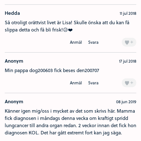
Hedda
11 jul 2018
Så otroligt orättvist livet är Lisa! Skulle önska att du kan få
slippa detta och få bli frisk!😥❤️
+
Anmäl
Svara
Anonym
17 jul 2018
Min pappa dog200603 fick beses den200707
+
Anmäl
Svara
Anonym
08 jun 2019
Känner igen mig/oss i mycket av det som skrivs här. Mamma
fick diagnosen i måndags denna vecka om kraftigt spridd
lungcancer till andra organ redan. 2 veckor innan det fick hon
diagnosen KOL. Det har gått extremt fort kan jag säga.