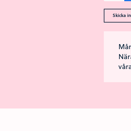
Skicka in
Mång
När
vår