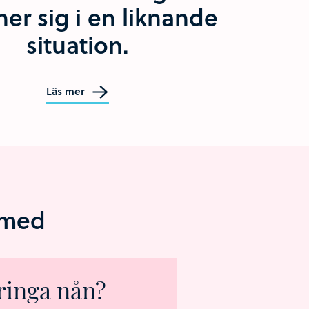
ner sig i en liknande
situation.
Läs mer
a med
 ringa nån?