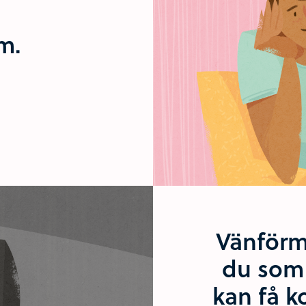
um.
Vänförm
du som 
kan få 