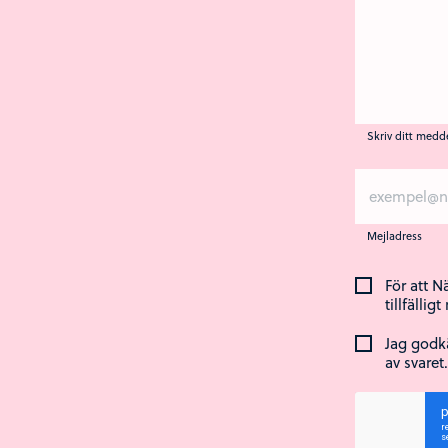
Skriv ditt medd
Mejladress
För att N
tillfälligt
Jag godkä
av svaret