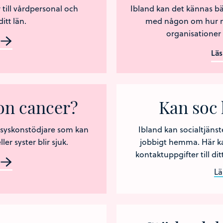
 till vårdpersonal och
Ibland kan det kännas bä
itt län.
med någon om hur ma
organisationer 
Lä
kon cancer?
Kan soc 
s syskonstödjare som kan
Ibland kan socialtjänst
er syster blir sjuk.
jobbigt hemma. Här k
kontaktuppgifter till di
Lä