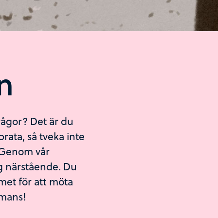
n
rågor? Det är du
rata, så tveka inte
n. Genom vår
g närstående. Du
umet för att möta
mmans!