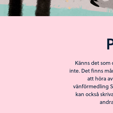
Känns det som o
inte. Det finns må
att höra av
vänförmedling S
kan också skriva
andra